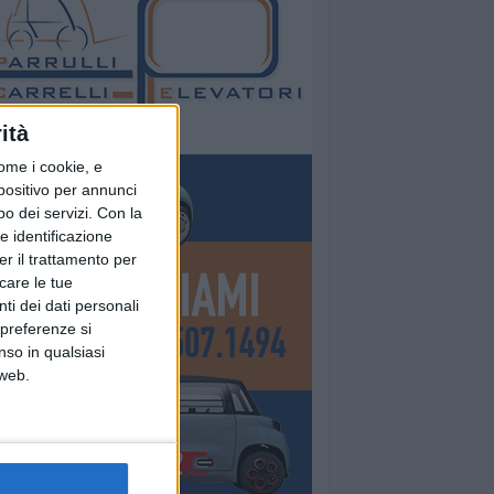
ità
ome i cookie, e
spositivo per annunci
o dei servizi.
Con la
e identificazione
er il trattamento per
icare le tue
ti dei dati personali
 preferenze si
nso in qualsiasi
 web.