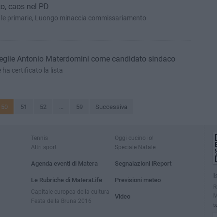
o, caos nel PD
ia le primarie, Luongo minaccia commissariamento
eglie Antonio Materdomini come candidato sindaco
 ha certificato la lista
50
51
52
...
59
Successiva
Tennis
Oggi cucino io!
Altri sport
Speciale Natale
Agenda eventi di Matera
Segnalazioni iReport
I
Le Rubriche di MateraLife
Previsioni meteo
R
Capitale europea della cultura
M
Video
Festa della Bruna 2016
t