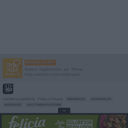
MATERALIFE APP
Scarica l'applicazione per iPhone,
iPad e Android e ricevi notizie push
Contatti e pubblicità
Policy e Privacy
GRAVINALIFE
ALTAMURALIFE
MATERALIFE
GOCITY NEWS PLATFORM
Notizie da
Matera
Direttore
Francesco Dipalo
© 2001-2026 Edilife. Tutti i diritti riservati. Nessuna parte di questo sito può
essere riprodotta senza il permesso scritto dell'editore. Tecnologia: GoCity