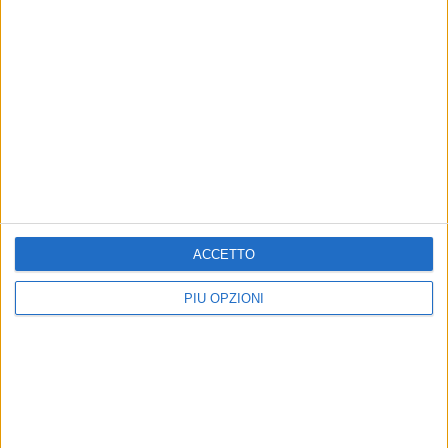
MATERA - 26 NOVEMBRE 2014
Sospesi i casting per il film di Ben Hur
Precedente
1
2
...
82
83
84
85
86
...
Successiva
ACCETTO
PIÙ OPZIONI