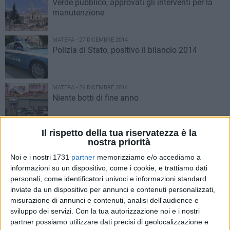
Verde pubblico, approvati gli interventi per la
manutenzione
MATERA - 27 DICEMBRE 2014
Polizia di Stato, positivo il bilancio 2014
MATERA - 26 DICEMBRE 2014
Niente botti di fine anno
Il rispetto della tua riservatezza è la
MATERA - 23 DICEMBRE 2014
nostra priorità
Nuova sede per la Polizia Locale
Noi e i nostri 1731
partner
memorizziamo e/o accediamo a
informazioni su un dispositivo, come i cookie, e trattiamo dati
personali, come identificatori univoci e informazioni standard
MATERA - 22 DICEMBRE 2014
inviate da un dispositivo per annunci e contenuti personalizzati,
Festa del 2 luglio, Sansone realizzerà il carro
misurazione di annunci e contenuti, analisi dell'audience e
trionfale
sviluppo dei servizi.
Con la tua autorizzazione noi e i nostri
partner possiamo utilizzare dati precisi di geolocalizzazione e