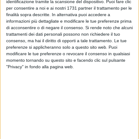
MATERA - 21 DICEMBRE 2014
identificazione tramite la scansione del dispositivo. Puoi fare clic
Saldi 2015, si parte il 2 Gennaio
per consentire a noi e ai nostri 1731 partner il trattamento per le
finalità sopra descritte. In alternativa puoi accedere a
informazioni più dettagliate e modificare le tue preferenze prima
di acconsentire o di negare il consenso.
Si rende noto che alcuni
MATERA - 17 DICEMBRE 2014
trattamenti dei dati personali possono non richiedere il tuo
Open data, ecco i vincitori
consenso, ma hai il diritto di opporti a tale trattamento. Le tue
preferenze si applicheranno solo a questo sito web. Puoi
modificare le tue preferenze o revocare il consenso in qualsiasi
MATERA - 16 DICEMBRE 2014
momento tornando su questo sito e facendo clic sul pulsante
Una cartolina "Matera 2019" in ogni famiglia
"Privacy" in fondo alla pagina web.
MATERA - 15 DICEMBRE 2014
Natale 2014, lo shopping stenta a decollare
MATERA - 14 DICEMBRE 2014
Nuova segnaletica obbligatoria nei Sassi