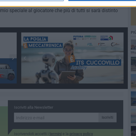
uando il torneo sarà trasmesso in diretta su RaiSport, il
 speciale al giocatore che più di tutti si sarà distinto
PI
Iscriviti alla Newsletter
Iscriviti
Iscrivendoti accetti i
termini
e la
privacy policy