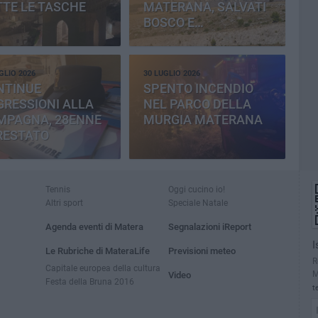
TE LE TASCHE
MATERANA, SALVATI
BOSCO E
CEMENTERIA
GLIO 2026
30 LUGLIO 2026
NTINUE
SPENTO INCENDIO
RESSIONI ALLA
NEL PARCO DELLA
MPAGNA, 28ENNE
MURGIA MATERANA
RESTATO
Tennis
Oggi cucino io!
Altri sport
Speciale Natale
Agenda eventi di Matera
Segnalazioni iReport
I
Le Rubriche di MateraLife
Previsioni meteo
R
Capitale europea della cultura
M
Video
Festa della Bruna 2016
t