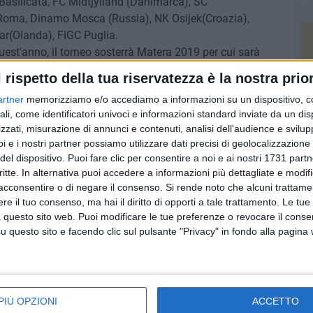
Basilicata, FC Midtjylland (Danimarca), SC
S Roma, Dinamo Mosca (Russia), NK Osijek(Croazia),
aar(Olanda), FIGC Puglia.
uest'anno, il torneo sosterrà Matera 2019 per cui sarà
a per il 2019".
l rispetto della tua riservatezza è la nostra prior
eato la presenza di una squadra lettone, FK Skonto Riga,
artner
memorizziamo e/o accediamo a informazioni su un dispositivo, c
anno; e ha poi elogiato il campione del mondo, Franco
ali, come identificatori univoci e informazioni standard inviate da un di
esto evento: "Il Torneo è scaturito da un viaggio a Torino
zzati, misurazione di annunci e contenuti, analisi dell'audience e svilupp
utammo Zoff, Scirea e i ragazzi della rappresentativa
i e i nostri partner possiamo utilizzare dati precisi di geolocalizzazione 
dea di promuovere il Torneo Scirea".
del dispositivo. Puoi fare clic per consentire a noi e ai nostri 1731 partn
critte. In alternativa puoi accedere a informazioni più dettagliate e modif
uto nel corso della conferenza annunciando importati
acconsentire o di negare il consenso.
Si rende noto che alcuni trattamen
e il tuo consenso, ma hai il diritto di opporti a tale trattamento. Le tue
o "XXI Settembre-Franco Salerno" per poter affrontare il
 questo sito web. Puoi modificare le tue preferenze o revocare il conse
la riqualificazione di tutti gli impianti sportivi cittadini
questo sito e facendo clic sul pulsante "Privacy" in fondo alla pagina
atera 2019 sarà presente con un proprio stand informativo
ltri campi di gioco in Basilicata e nell'area murgiana allo
PIÙ OPZIONI
ACCETTO
tivo sulla candidatura.