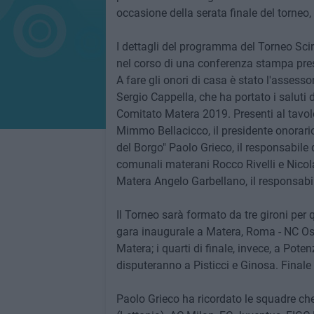
occasione della serata finale del torneo,
I dettagli del programma del Torneo Sci
nel corso di una conferenza stampa pre
A fare gli onori di casa è stato l'asses
Sergio Cappella, che ha portato i saluti 
Comitato Matera 2019. Presenti al tavolo 
Mimmo Bellacicco, il presidente onorario
del Borgo" Paolo Grieco, il responsabil
comunali materani Rocco Rivelli e Nicola
Matera Angelo Garbellano, il responsabi
Il Torneo sarà formato da tre gironi pe
gara inaugurale a Matera, Roma - NC Osij
Matera; i quarti di finale, invece, a Pote
disputeranno a Pisticci e Ginosa. Finale 
Paolo Grieco ha ricordato le squadre ch