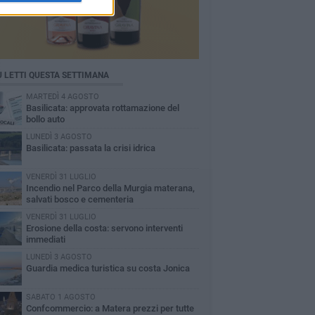
Ù LETTI QUESTA SETTIMANA
MARTEDÌ 4 AGOSTO
Basilicata: approvata rottamazione del
bollo auto
LUNEDÌ 3 AGOSTO
Basilicata: passata la crisi idrica
VENERDÌ 31 LUGLIO
Incendio nel Parco della Murgia materana,
salvati bosco e cementeria
VENERDÌ 31 LUGLIO
Erosione della costa: servono interventi
immediati
LUNEDÌ 3 AGOSTO
Guardia medica turistica su costa Jonica
SABATO 1 AGOSTO
Confcommercio: a Matera prezzi per tutte