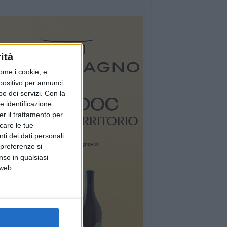
ità
ome i cookie, e
spositivo per annunci
o dei servizi.
Con la
e identificazione
er il trattamento per
icare le tue
ti dei dati personali
 preferenze si
nso in qualsiasi
 web.