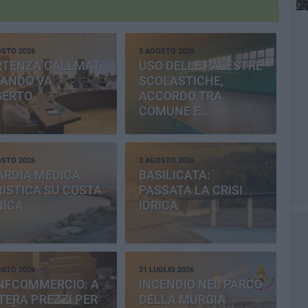
OSTO 2026
5 AGOSTO 2026
RTENZA CALLMAT,
USO DELLE PALESTRE
BANDO VA
SCOLASTICHE,
SERTO
ACCORDO TRA
COMUNE E
PROVINCIA
OSTO 2026
3 AGOSTO 2026
ARDIA MEDICA
BASILICATA:
ISTICA SU COSTA
PASSATA LA CRISI
NICA
IDRICA
OSTO 2026
31 LUGLIO 2026
NFCOMMERCIO: A
INCENDIO NEL PARCO
ERA PREZZI PER
DELLA MURGIA