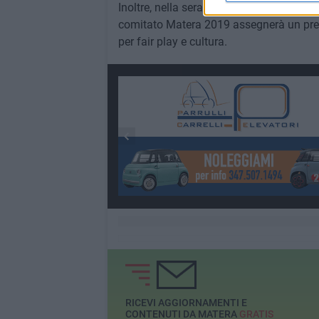
Inoltre, nella serata finale, l'8 giugno, q
comitato Matera 2019 assegnerà un premio
per fair play e cultura.
RICEVI AGGIORNAMENTI E
CONTENUTI DA MATERA
GRATIS