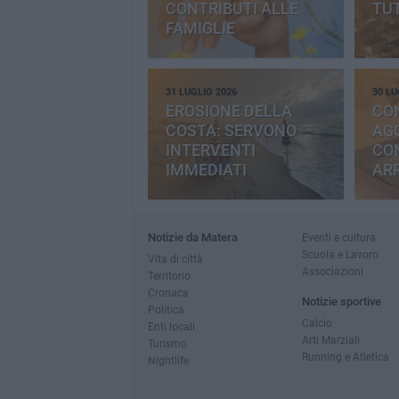
CONTRIBUTI ALLE
TUT
FAMIGLIE
31 LUGLIO 2026
30 LU
EROSIONE DELLA
CO
COSTA: SERVONO
AGG
INTERVENTI
CO
IMMEDIATI
AR
Notizie da Matera
Eventi e cultura
Scuola e Lavoro
Vita di città
Associazioni
Territorio
Cronaca
Notizie sportive
Politica
Calcio
Enti locali
Arti Marziali
Turismo
Running e Atletica
Nightlife