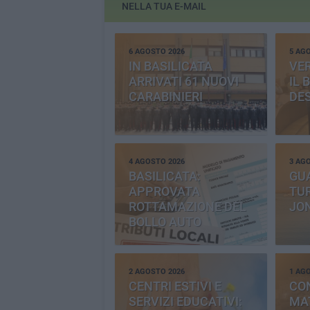
NELLA TUA E-MAIL
6 AGOSTO 2026
5 AG
IN BASILICATA
VE
ARRIVATI 61 NUOVI
IL 
CARABINIERI
DE
4 AGOSTO 2026
3 AG
BASILICATA:
GU
APPROVATA
TUR
ROTTAMAZIONE DEL
JO
BOLLO AUTO
2 AGOSTO 2026
1 AG
CENTRI ESTIVI E
CO
SERVIZI EDUCATIVI:
MAT