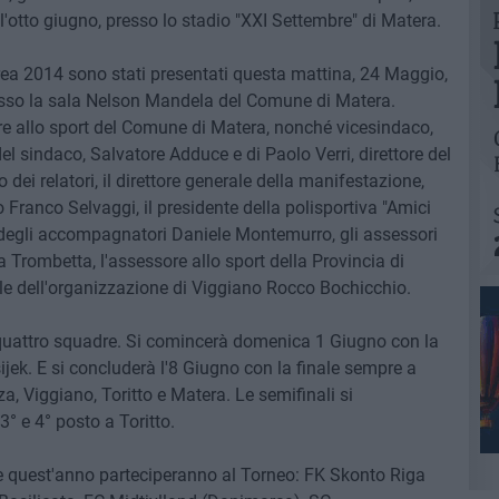
 l'otto giugno, presso lo stadio "XXI Settembre" di Matera.
rea 2014 sono stati presentati questa mattina, 24 Maggio,
sso la sala Nelson Mandela del Comune di Matera.
sore allo sport del Comune di Matera, nonché vicesindaco,
del sindaco, Salvatore Adduce e di Paolo Verri, direttore del
dei relatori, il direttore generale della manifestazione,
 Franco Selvaggi, il presidente della polisportiva "Amici
e degli accompagnatori Daniele Montemurro, gli assessori
 Trombetta, l'assessore allo sport della Provincia di
le dell'organizzazione di Viggiano Rocco Bochicchio.
r quattro squadre. Si comincerà domenica 1 Giugno con la
ek. E si concluderà l'8 Giugno con la finale sempre a
nza, Viggiano, Toritto e Matera. Le semifinali si
3° e 4° posto a Toritto.
e quest'anno parteciperanno al Torneo: FK Skonto Riga