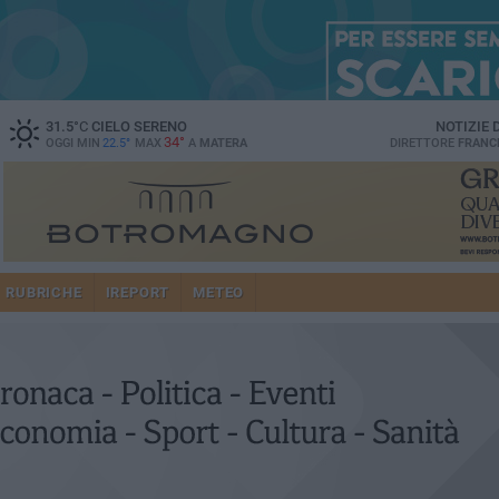
31.5
°C
CIELO SERENO
NOTIZIE
34°
OGGI MIN
22.5°
MAX
A
MATERA
DIRETTORE
FRANC
RUBRICHE
IREPORT
METEO