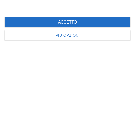
ACCETTO
PIÙ OPZIONI
Iscriviti alla Newsletter
Iscriviti
Iscrivendoti accetti i
termini
e la
privacy policy
7 AGOSTO 2026
7 AGOSTO 2026
STRADE: ULTIMO PARERE
UN MILIONE DI EURO PER
POSITIVO PER IL BYPASS
PORTA POSTERGOLA
DI MATERA
6 AGOSTO 2026
5 AGOSTO 2026