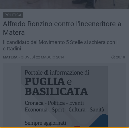
POLITICA
Alfredo Ronzino contro l'inceneritore a
Matera
Il candidato del Movimento 5 Stelle si schiera con i
cittadini
MATERA -
GIOVEDÌ 22 MAGGIO 2014
20.18