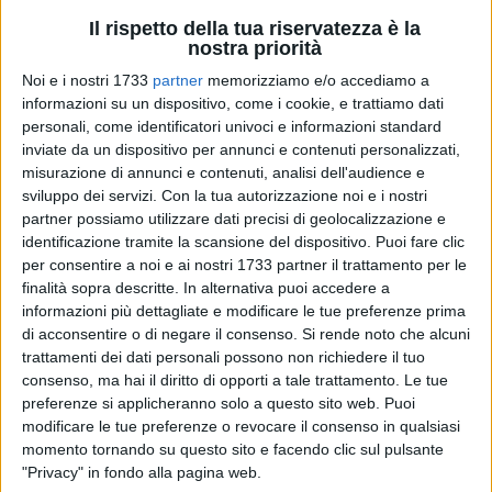
Il rispetto della tua riservatezza è la
nostra priorità
Noi e i nostri 1733
partner
memorizziamo e/o accediamo a
informazioni su un dispositivo, come i cookie, e trattiamo dati
Il Comitato No Inceneritore a Matera – MentoSulCemento ha
personali, come identificatori univoci e informazioni standard
incontrato nella mattinata di oggi Alfredo Ronzino,
inviate da un dispositivo per annunci e contenuti personalizzati,
misurazione di annunci e contenuti, analisi dell'audience e
candidato al Parlamento Europeo per la circoscrizione Sud
sviluppo dei servizi.
Con la tua autorizzazione noi e i nostri
del Movimento 5 Stelle.
partner possiamo utilizzare dati precisi di geolocalizzazione e
identificazione tramite la scansione del dispositivo. Puoi fare clic
È stato lui stesso a sollecitare fortemente l'incontro,
per consentire a noi e ai nostri 1733 partner il trattamento per le
considerata la vasta eco che ha riscosso anche in Puglia la
finalità sopra descritte. In alternativa puoi accedere a
battaglia del Comitato per scongiurare l'incenerimento di
informazioni più dettagliate e modificare le tue preferenze prima
oltre 60.000 tonnellate di rifiuti a meno di 3 chilometri dal
di acconsentire o di negare il consenso.
Si rende noto che alcuni
trattamenti dei dati personali possono non richiedere il tuo
centro abitato di Matera, nell'impianto di Italcementi in
consenso, ma hai il diritto di opporti a tale trattamento. Le tue
contrada Trasanello. Nel lungo confronto sono state
preferenze si applicheranno solo a questo sito web. Puoi
illustrate dal Comitato le criticità della situazione materana
modificare le tue preferenze o revocare il consenso in qualsiasi
che aggraverebbero ulteriormente le conseguenze
momento tornando su questo sito e facendo clic sul pulsante
sull'ambiente e sulla salute già fortemente compromesse da
"Privacy" in fondo alla pagina web.