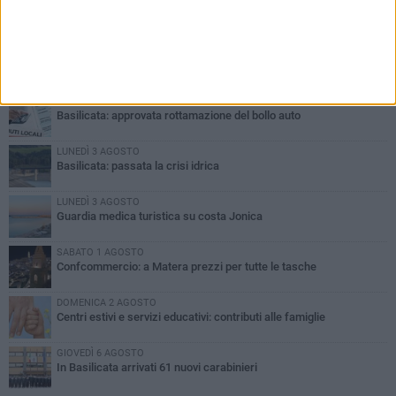
PIÙ LETTI QUESTA SETTIMANA
MARTEDÌ 4 AGOSTO
Basilicata: approvata rottamazione del bollo auto
LUNEDÌ 3 AGOSTO
Basilicata: passata la crisi idrica
LUNEDÌ 3 AGOSTO
Guardia medica turistica su costa Jonica
SABATO 1 AGOSTO
Confcommercio: a Matera prezzi per tutte le tasche
DOMENICA 2 AGOSTO
Centri estivi e servizi educativi: contributi alle famiglie
GIOVEDÌ 6 AGOSTO
In Basilicata arrivati 61 nuovi carabinieri