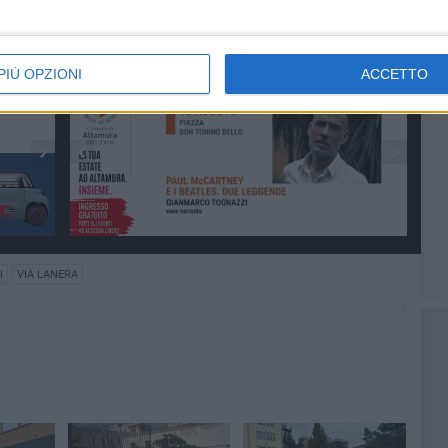
Lanera
PIÙ OPZIONI
ACCETTO
I
VIA LANERA