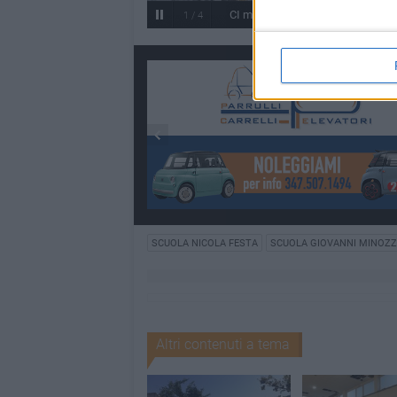
CI minozzi festa alla scoperta di 
1
/
4
SCUOLA NICOLA FESTA
SCUOLA GIOVANNI MINOZZ
Altri contenuti a tema