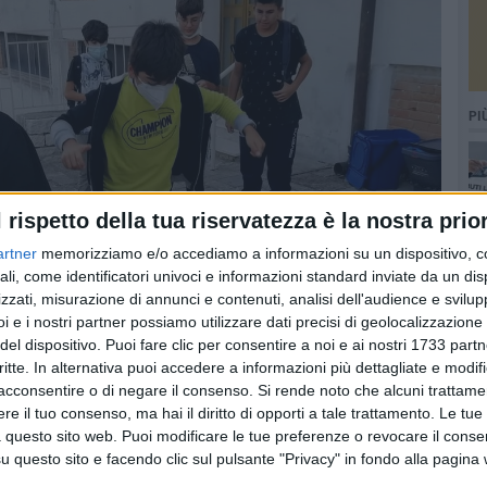
PI
l rispetto della tua riservatezza è la nostra prior
artner
memorizziamo e/o accediamo a informazioni su un dispositivo, c
ali, come identificatori univoci e informazioni standard inviate da un di
zzati, misurazione di annunci e contenuti, analisi dell'audience e svilupp
i e i nostri partner possiamo utilizzare dati precisi di geolocalizzazione 
del dispositivo. Puoi fare clic per consentire a noi e ai nostri 1733 partn
critte. In alternativa puoi accedere a informazioni più dettagliate e modif
acconsentire o di negare il consenso.
Si rende noto che alcuni trattamen
e il tuo consenso, ma hai il diritto di opporti a tale trattamento. Le tue
 questo sito web. Puoi modificare le tue preferenze o revocare il conse
questo sito e facendo clic sul pulsante "Privacy" in fondo alla pagina