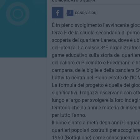
COMUNICATO STAMPA
2
CONDIVISIONI
È in pieno svolgimento l'avvincente gioco
terza F della scuola secondaria di primo
scoperta del quartiere Lanera, dove è ubi
dell'utenza. La classe 3^F, organizzatri
game educativo sulla storia del quartiere
del calibro di Piccinato e Friedmann e ha
campana, delle biglie e della bandiera S
L'attività rientra nel Piano estate dell'IC
La formula del progetto è quella del gio
significativi. I ragazzi osservano con at
lungo e largo per svolgere la loro indagin
territorio che da anni è materia di inse
per tutto l'anno.
Il rione è nato a metà degli anni Cinqua
quartieri popolari costruiti per accogliere
1960 (Bottiglione) come conseguenza de