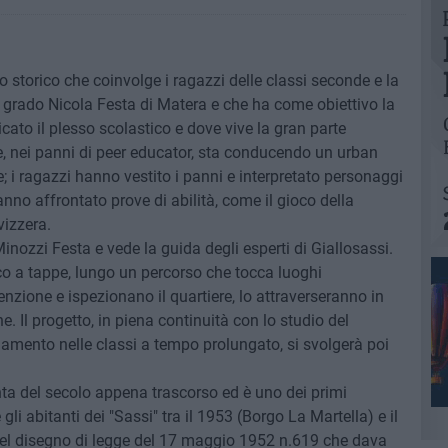
 storico che coinvolge i ragazzi delle classi seconde e la
 grado Nicola Festa di Matera e che ha come obiettivo la
cato il plesso scolastico e dove vive la gran parte
ce, nei panni di peer educator, sta conducendo un urban
; i ragazzi hanno vestito i panni e interpretato personaggi
nno affrontato prove di abilità, come il gioco della
vizzera.
 Minozzi Festa e vede la guida degli esperti di Giallosassi.
co a tappe, lungo un percorso che tocca luoghi
tenzione e ispezionano il quartiere, lo attraverseranno in
e. Il progetto, in piena continuità con lo studio del
gnamento nelle classi a tempo prolungato, si svolgerà poi
nta del secolo appena trascorso ed è uno dei primi
 gli abitanti dei "Sassi" tra il 1953 (Borgo La Martella) e il
l disegno di legge del 17 maggio 1952 n.619 che dava