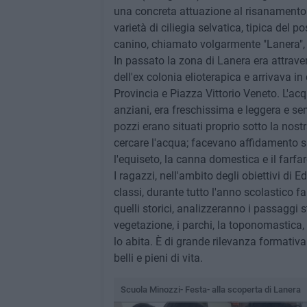
una concreta attuazione al risanamento 
varietà di ciliegia selvatica, tipica del 
canino, chiamato volgarmente "Lanera", dai
In passato la zona di Lanera era attrave
dell'ex colonia elioterapica e arrivava in 
Provincia e Piazza Vittorio Veneto. L'ac
anziani, era freschissima e leggera e s
pozzi erano situati proprio sotto la nost
cercare l'acqua; facevano affidamento s
l'equiseto, la canna domestica e il farfa
I ragazzi, nell'ambito degli obiettivi di
classi, durante tutto l'anno scolastico fa
quelli storici, analizzeranno i passaggi s
vegetazione, i parchi, la toponomastica
lo abita. È di grande rilevanza formativ
belli e pieni di vita.
Scuola Minozzi- Festa- alla scoperta di Lanera