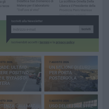
Didattica San Domenico di
La scrittrice Ornella Della
a gli
Matera per il laboratorio
Libera e il Presidente della
si terze
“Dall’uva al vino”
Provincia Piero Marrese
incontrano i ragazzi
dell’istituto scolastico
Iscriviti alla Newsletter
materano
Iscriviti
Iscrivendoti accetti i
termini
e la
privacy policy
OSTO 2026
7 AGOSTO 2026
ADE: ULTIMO
UN MILIONE DI EURO
ERE POSITIVO
PER PORTA
 IL BYPASS DI
POSTERGOLA
TERA
OSTO 2026
5 AGOSTO 2026
RTENZA CALLMAT,
USO DELLE PALESTRE