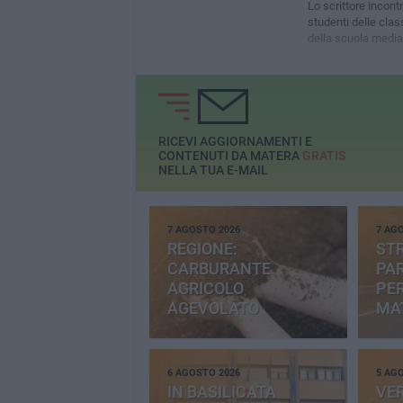
Lo scrittore incontr
studenti delle clas
della scuola media
RICEVI AGGIORNAMENTI E
CONTENUTI DA MATERA
GRATIS
NELLA TUA E-MAIL
7 AGOSTO 2026
7 AG
REGIONE:
STR
CARBURANTE
PAR
AGRICOLO
PER
AGEVOLATO
MA
6 AGOSTO 2026
5 AG
IN BASILICATA
VE