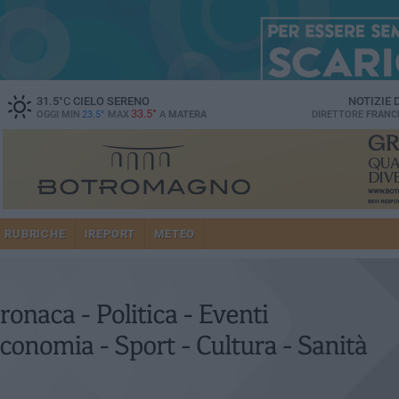
31.5
°C
CIELO SERENO
NOTIZIE
33.5°
OGGI MIN
23.5°
MAX
A
MATERA
DIRETTORE
FRANC
RUBRICHE
IREPORT
METEO