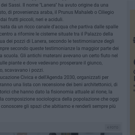
dei Sassi. Il nome "Lanera" ha avuto origine da una
posto, di provenienza araba, il Prunus Mahaleb o Ciliegio
 frutti piccoli, neri e aciduli.
rsata da un ricco canale d'acqua che partiva dalle spalle
centro a rifornire le cisterne situate tra il Palazzo della
qua dei pozzi di Lanera, secondo le testimonianze degli
empre secondo queste testimonianze la maggior parte dei
ra scuola. Gli antichi materani avevano un certo fiuto nel
ulle piante e dove vedevano prosperare il giunco,
ro, scavavano i pozzi.
 Educazione Civica e dell'Agenda 2030, organizzati per
ranno una lista con recensione dei beni architettonici, di
torici che hanno dato la fisionomia attuale al rione, la
, la composizione sociologica della popolazione che oggi
a conoscere gli spazi che abitiamo e renderli sempre più
4 FOTO