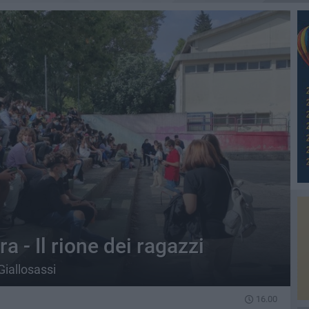
a - Il rione dei ragazzi
Giallosassi
16.00