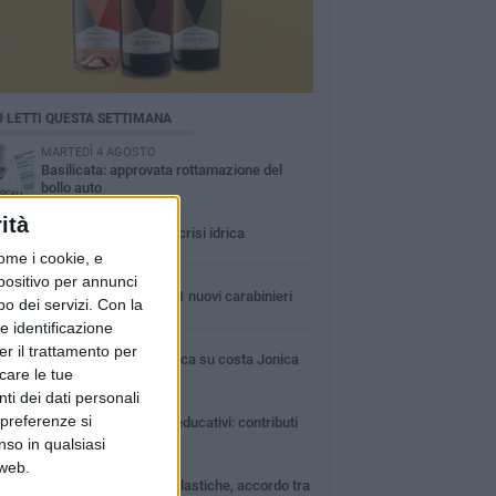
Ù LETTI QUESTA SETTIMANA
MARTEDÌ 4 AGOSTO
Basilicata: approvata rottamazione del
bollo auto
LUNEDÌ 3 AGOSTO
ità
Basilicata: passata la crisi idrica
ome i cookie, e
GIOVEDÌ 6 AGOSTO
spositivo per annunci
In Basilicata arrivati 61 nuovi carabinieri
o dei servizi.
Con la
e identificazione
LUNEDÌ 3 AGOSTO
er il trattamento per
Guardia medica turistica su costa Jonica
icare le tue
ti dei dati personali
DOMENICA 2 AGOSTO
 preferenze si
Centri estivi e servizi educativi: contributi
alle famiglie
nso in qualsiasi
 web.
MERCOLEDÌ 5 AGOSTO
Uso delle palestre scolastiche, accordo tra