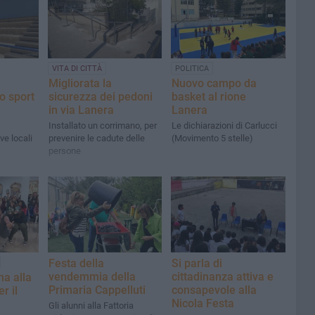
VITA DI CITTÀ
POLITICA
Migliorata la
Nuovo campo da
o sport
sicurezza dei pedoni
basket al rione
in via Lanera
Lanera
Installato un corrimano, per
Le dichiarazioni di Carlucci
ve locali
prevenire le cadute delle
(Movimento 5 stelle)
persone
Festa della
Si parla di
vendemmia della
cittadinanza attiva e
a alla
Primaria Cappelluti
consapevole alla
r il
Nicola Festa
Gli alunni alla Fattoria