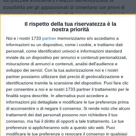
sul piazzale antistante il Palazzo dell'Annunziata, la
possibilità per gli appassionati di cimentarsi con prove di
simulazione e l'ebbrezza di effettuare un vero pit stop alla
Ferrari F2 con cui Michael Schumacher vinse il campionato
Il rispetto della tua riservatezza è la
di Formula 1 nel 2002.
nostra priorità
Noi e i nostri 1733
partner
memorizziamo e/o accediamo a
Le attività continuano nella mattinata di domani, 27 Aprile. I
informazioni su un dispositivo, come i cookie, e trattiamo dati
ferraristi porteranno a bordo giovani disabili, sempre in
personali, come identificatori univoci e informazioni standard
inviate da un dispositivo per annunci e contenuti personalizzati,
Piazza Vittorio Veneto.
misurazione di annunci e contenuti, analisi dell'audience e
sviluppo dei servizi.
Con la tua autorizzazione noi e i nostri
Raduno di Ferrari a Matera
35 FOTO
partner possiamo utilizzare dati precisi di geolocalizzazione e
identificazione tramite la scansione del dispositivo. Puoi fare clic
per consentire a noi e ai nostri 1733 partner il trattamento per le
finalità sopra descritte. In alternativa puoi accedere a
informazioni più dettagliate e modificare le tue preferenze prima
di acconsentire o di negare il consenso.
Si rende noto che alcuni
trattamenti dei dati personali possono non richiedere il tuo
consenso, ma hai il diritto di opporti a tale trattamento. Le tue
preferenze si applicheranno solo a questo sito web. Puoi
modificare le tue preferenze o revocare il consenso in qualsiasi