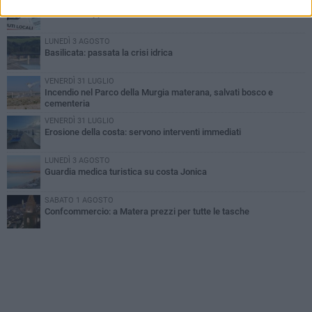
MARTEDÌ 4 AGOSTO
Basilicata: approvata rottamazione del bollo auto
LUNEDÌ 3 AGOSTO
Basilicata: passata la crisi idrica
VENERDÌ 31 LUGLIO
Incendio nel Parco della Murgia materana, salvati bosco e
cementeria
VENERDÌ 31 LUGLIO
Erosione della costa: servono interventi immediati
LUNEDÌ 3 AGOSTO
Guardia medica turistica su costa Jonica
SABATO 1 AGOSTO
Confcommercio: a Matera prezzi per tutte le tasche