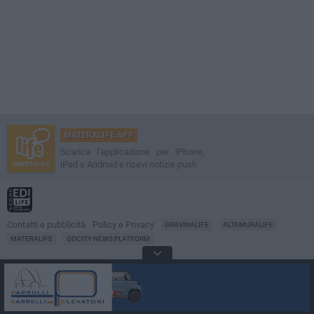
MATERALIFE APP
Scarica l'applicazione per iPhone,
iPad e Android e ricevi notizie push
Contatti e pubblicità
Policy e Privacy
GRAVINALIFE
ALTAMURALIFE
MATERALIFE
GOCITY NEWS PLATFORM
Notizie da
Matera
Direttore
Francesco Dipalo
© 2001-2026 Edilife. Tutti i diritti riservati. Nessuna parte di questo sito può
essere riprodotta senza il permesso scritto dell'editore. Tecnologia: GoCity
Urban Platform.