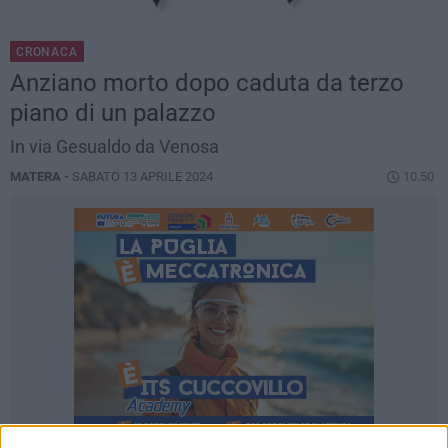
CRONACA
Anziano morto dopo caduta da terzo
piano di un palazzo
In via Gesualdo da Venosa
MATERA -
SABATO 13 APRILE 2024
10.50