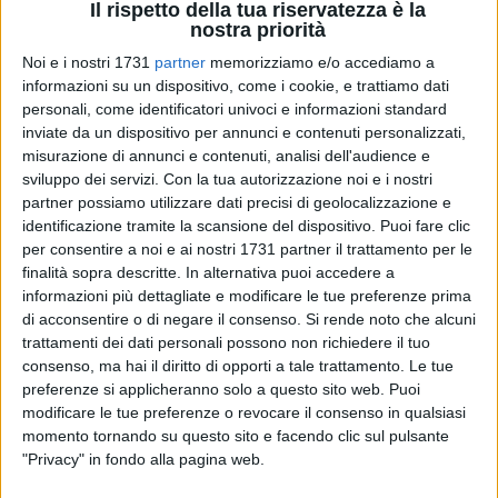
Il rispetto della tua riservatezza è la
nostra priorità
21
Noi e i nostri 1731
partner
memorizziamo e/o accediamo a
informazioni su un dispositivo, come i cookie, e trattiamo dati
Un uomo di 76 anni ha perso la vita questa mattina a Matera
personali, come identificatori univoci e informazioni standard
dopo essere precipitato dal terzo piano di un palazzo in via
inviate da un dispositivo per annunci e contenuti personalizzati,
Gesualdo da Venosa. Sul posto, intorno alle 9.45, sono
misurazione di annunci e contenuti, analisi dell'audience e
interventi la squadra dei Vigili del Fuoco della Sede Centrale,
sviluppo dei servizi.
Con la tua autorizzazione noi e i nostri
partner possiamo utilizzare dati precisi di geolocalizzazione e
i sanitari del 118 che ne hanno constatato il decesso, i
identificazione tramite la scansione del dispositivo. Puoi fare clic
Carabinieri e gli agenti della Polizia Locale.
per consentire a noi e ai nostri 1731 partner il trattamento per le
finalità sopra descritte. In alternativa puoi accedere a
Sono in corso accertamenti sull'accaduto.
informazioni più dettagliate e modificare le tue preferenze prima
di acconsentire o di negare il consenso.
Si rende noto che alcuni
trattamenti dei dati personali possono non richiedere il tuo
consenso, ma hai il diritto di opporti a tale trattamento. Le tue
preferenze si applicheranno solo a questo sito web. Puoi
modificare le tue preferenze o revocare il consenso in qualsiasi
momento tornando su questo sito e facendo clic sul pulsante
"Privacy" in fondo alla pagina web.