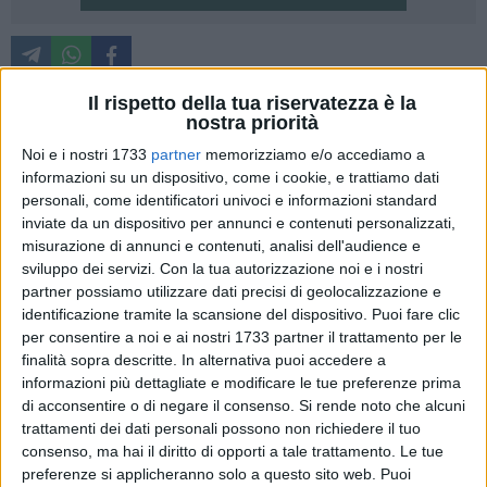
Il rispetto della tua riservatezza è la
nostra priorità
È ripartita con un singolare "Viaggio nell'Innovazione
l'avventura della vecchia stazione FFSS di Altamura,
Noi e i nostri 1733
partner
memorizziamo e/o accediamo a
dismessa da qualche anno ed ora sede dell'Istituto di
informazioni su un dispositivo, come i cookie, e trattiamo dati
personali, come identificatori univoci e informazioni standard
Ricerca ITEM Oxygen, l'incubatore di idee pensato ed ubicato
inviate da un dispositivo per annunci e contenuti personalizzati,
strategicamente nell'area murgiana, a cavallo tra due regioni
misurazione di annunci e contenuti, analisi dell'audience e
strategiche come Puglia e Lucania. "Capotreno" di eccezione
sviluppo dei servizi.
Con la tua autorizzazione noi e i nostri
del dibattito inaugurale, nel nuovo HUB di idee altamurano,
partner possiamo utilizzare dati precisi di geolocalizzazione e
Pino Bruno, direttore della edizione italiana della testata
identificazione tramite la scansione del dispositivo. Puoi fare clic
TOM's Hardware, a cui è toccato intrecciare storie di
per consentire a noi e ai nostri 1733 partner il trattamento per le
successi e sogni di sviluppo in una tavola rotonda in cui si
finalità sopra descritte. In alternativa puoi accedere a
informazioni più dettagliate e modificare le tue preferenze prima
sono susseguiti interventi e testimonianze di eccezione.
di acconsentire o di negare il consenso.
Si rende noto che alcuni
Denominatore comune, per tutti, la necessità di uno sviluppo
trattamenti dei dati personali possono non richiedere il tuo
strategico e sostenibile in una città che si candida a divenire
consenso, ma hai il diritto di opporti a tale trattamento. Le tue
faro della ricerca applicata, non solo in campo biomedico.
preferenze si applicheranno solo a questo sito web. Puoi