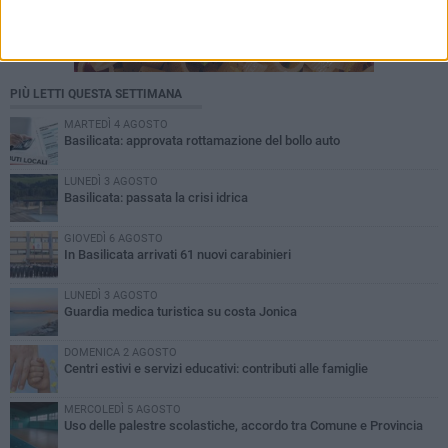
PIÙ LETTI QUESTA SETTIMANA
MARTEDÌ 4 AGOSTO
Basilicata: approvata rottamazione del bollo auto
LUNEDÌ 3 AGOSTO
Basilicata: passata la crisi idrica
GIOVEDÌ 6 AGOSTO
In Basilicata arrivati 61 nuovi carabinieri
LUNEDÌ 3 AGOSTO
Guardia medica turistica su costa Jonica
DOMENICA 2 AGOSTO
Centri estivi e servizi educativi: contributi alle famiglie
MERCOLEDÌ 5 AGOSTO
Uso delle palestre scolastiche, accordo tra Comune e Provincia