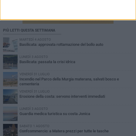
PIÙ LETTI QUESTA SETTIMANA
MARTEDÌ 4 AGOSTO
Basilicata: approvata rottamazione del bollo auto
LUNEDÌ 3 AGOSTO
Basilicata: passata la crisi idrica
VENERDÌ 31 LUGLIO
Incendio nel Parco della Murgia materana, salvati bosco e
cementeria
VENERDÌ 31 LUGLIO
Erosione della costa: servono interventi immediati
LUNEDÌ 3 AGOSTO
Guardia medica turistica su costa Jonica
SABATO 1 AGOSTO
Confcommercio: a Matera prezzi per tutte le tasche