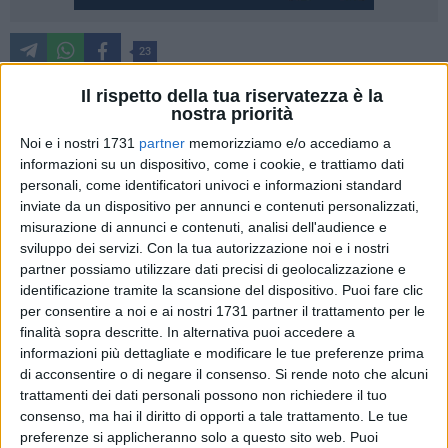
23
Da domani (24 febbraio) tutti i pazienti affetti da Covid-19,
Il rispetto della tua riservatezza è la
nostra priorità
non ospedalizzati, potranno avvalersi dell'utilizzo dei nuovi
farmaci antivirali orali: Lagevrio o Paxlovid. Lo comunica la
Noi e i nostri 1731
partner
memorizziamo e/o accediamo a
Asm, azienda sanitaria della provincia di Matera.
informazioni su un dispositivo, come i cookie, e trattiamo dati
personali, come identificatori univoci e informazioni standard
inviate da un dispositivo per annunci e contenuti personalizzati,
La Commissione tecnico-scientifica (CTS) dell'Agenzia
misurazione di annunci e contenuti, analisi dell'audience e
italiana del farmaco ha definito i criteri di utilizzo del
sviluppo dei servizi.
Con la tua autorizzazione noi e i nostri
medicinale Paxlovid per la cura di COVID-19. Questi
partner possiamo utilizzare dati precisi di geolocalizzazione e
medicinali sono indicati per il trattamento di pazienti adulti
identificazione tramite la scansione del dispositivo. Puoi fare clic
con infezione recente da Sars-CoV-2 che non necessitano di
per consentire a noi e ai nostri 1731 partner il trattamento per le
ossigenoterapia e con condizioni cliniche concomitanti che
finalità sopra descritte. In alternativa puoi accedere a
informazioni più dettagliate e modificare le tue preferenze prima
rappresentino specifici fattori di rischio quali patologia
di acconsentire o di negare il consenso.
Si rende noto che alcuni
oncologica/oncoematologica in fase attiva, insufficienza
trattamenti dei dati personali possono non richiedere il tuo
renale cronica, broncopneumopatia severa,
consenso, ma hai il diritto di opporti a tale trattamento. Le tue
immunodeficienza primaria o acquisita, obesità, malattia
preferenze si applicheranno solo a questo sito web. Puoi