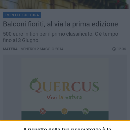
EVENTI E CULTURA
Balconi fioriti, al via la prima edizione
500 euro in fiori per il primo classificato. C'è tempo
fino al 3 Giugno.
MATERA -
VENERDÌ 2 MAGGIO 2014
12.36
Il rispetto della tua riservatezza è la