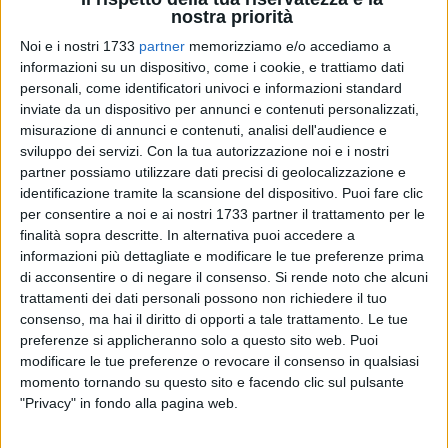
nostra priorità
Noi e i nostri 1733
partner
memorizziamo e/o accediamo a
informazioni su un dispositivo, come i cookie, e trattiamo dati
Balconi fioriti è il concorso per rendere belli i quartieri della
personali, come identificatori univoci e informazioni standard
città attraverso il decoro floreale di balconi, davanzali,
inviate da un dispositivo per annunci e contenuti personalizzati,
particolari architettonici, scale e claustri. Tutti i cittadini sono
misurazione di annunci e contenuti, analisi dell'audience e
sviluppo dei servizi.
Con la tua autorizzazione noi e i nostri
chiamati al miglioramento della qualità della vita e
partner possiamo utilizzare dati precisi di geolocalizzazione e
dell'ambiente urbano.
identificazione tramite la scansione del dispositivo. Puoi fare clic
La bellezza è una componente fondamentale della vita di
per consentire a noi e ai nostri 1733 partner il trattamento per le
ognuno di noi. Una città decorata con fiori colorati e spazi
finalità sopra descritte. In alternativa puoi accedere a
verdi diventa un luogo più piacevole, più vivibile per i
informazioni più dettagliate e modificare le tue preferenze prima
cittadini e accogliente per i turisti.
di acconsentire o di negare il consenso.
Si rende noto che alcuni
Questo il messaggio trasmesso questa mattina, 2 Maggio,
trattamenti dei dati personali possono non richiedere il tuo
consenso, ma hai il diritto di opporti a tale trattamento. Le tue
nel corso della conferenza stampa di presentazione del
preferenze si applicheranno solo a questo sito web. Puoi
concorso presso la Sala Giunta del Comune di Matera.
modificare le tue preferenze o revocare il consenso in qualsiasi
momento tornando su questo sito e facendo clic sul pulsante
La competizione è aperta a tutti gli abitanti di Matera. Ad
"Privacy" in fondo alla pagina web.
ogni iscritto al concorso sarà consegnato un contrassegno
con il numero progressivo di iscrizione da esporre sul proprio