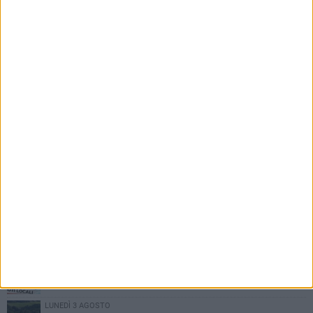
PIÙ LETTI QUESTA SETTIMANA
MARTEDÌ 4 AGOSTO
Basilicata: approvata rottamazione del bollo auto
LUNEDÌ 3 AGOSTO