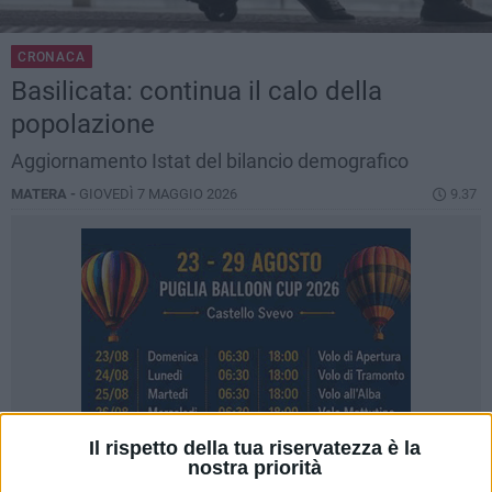
CRONACA
Basilicata: continua il calo della
popolazione
Aggiornamento Istat del bilancio demografico
MATERA -
GIOVEDÌ 7 MAGGIO 2026
9.37
Il rispetto della tua riservatezza è la
nostra priorità