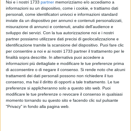
Noi e i nostri 1733
partner
memorizziamo e/o accediamo a
informazioni su un dispositivo, come i cookie, e trattiamo dati
personali, come identificatori univoci e informazioni standard
inviate da un dispositivo per annunci e contenuti personalizzati,
In Basilicata continua il calo della popolazione. Lo certifica
misurazione di annunci e contenuti, analisi dell'audience e
sviluppo dei servizi.
Con la tua autorizzazione noi e i nostri
l'aggiornamento Istat del bilancio demografico.
partner possiamo utilizzare dati precisi di geolocalizzazione e
identificazione tramite la scansione del dispositivo. Puoi fare clic
Un nuovo calo della popolazione residente in Basilicata.
per consentire a noi e ai nostri 1733 partner il trattamento per le
Definita sulla base del Censimento al 31 dicembre 2024,
finalità sopra descritte. In alternativa puoi accedere a
ammonta a 530.004 residenti, in calo rispetto al 2023
informazioni più dettagliate e modificare le tue preferenze prima
(-3.229 individui; -0,6%). Lo rende noto l'Istat, specificando
di acconsentire o di negare il consenso.
Si rende noto che alcuni
che «poco meno di due terzi della popolazione vive nella
trattamenti dei dati personali possono non richiedere il tuo
consenso, ma hai il diritto di opporti a tale trattamento. Le tue
provincia di Potenza (64,3%)». Nel comunicato diffuso
preferenze si applicheranno solo a questo sito web. Puoi
dall'Istituto è inoltre sottolineato che «gli stranieri censiti
modificare le tue preferenze o revocare il consenso in qualsiasi
sono 27.060 (+1.650 rispetto al 2023), il 5,1% della
momento tornando su questo sito e facendo clic sul pulsante
popolazione regionale. Provengono da 136 Paesi,
"Privacy" in fondo alla pagina web.
prevalentemente da Romania (25,2%), Albania (10,6%) e
Marocco (7,3%). La diminuzione rispetto al 2023 è frutto dei
valori negativi del saldo naturale e di quello migratorio