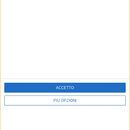
Iscriviti alla Newsletter
Iscriviti
Iscrivendoti accetti i
termini
e la
privacy policy
7 AGOSTO 2026
7 AGOSTO 2026
ACCETTO
REGIONE: CARBURANTE
STRADE: ULTIMO PARERE
AGRICOLO AGEVOLATO
POSITIVO PER IL BYPASS
PIÙ OPZIONI
DI MATERA