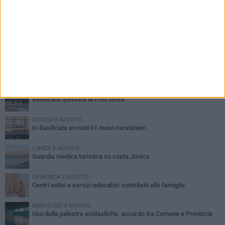
PIÙ LETTI QUESTA SETTIMANA
MARTEDÌ 4 AGOSTO
Basilicata: approvata rottamazione del bollo auto
LUNEDÌ 3 AGOSTO
Basilicata: passata la crisi idrica
GIOVEDÌ 6 AGOSTO
In Basilicata arrivati 61 nuovi carabinieri
LUNEDÌ 3 AGOSTO
Guardia medica turistica su costa Jonica
DOMENICA 2 AGOSTO
Centri estivi e servizi educativi: contributi alle famiglie
MERCOLEDÌ 5 AGOSTO
Uso delle palestre scolastiche, accordo tra Comune e Provincia