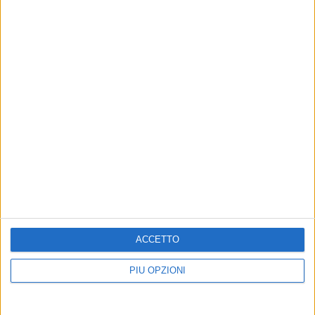
Altri contenuti a tema
Niente fuochi pirotecnici a
CRONACA
causa del forte vento
Festa della Bruna, sette
feriti lievi durante strazzo
Per salvaguardia dell'ambiente e
ACCETTO
della fauna selvatica
Niente di rilevante, tutti già dimessi
PIÙ OPZIONI