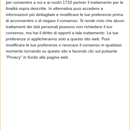
lontananza stando tranquilli che nessuno toccherà nulla"
per consentire a noi e ai nostri 1733 partner il trattamento per le
raccontano.
finalità sopra descritte. In alternativa puoi accedere a
Nell'area allestita per i due giorni caldi della festa non ci
informazioni più dettagliate e modificare le tue preferenze prima
di acconsentire o di negare il consenso.
Si rende noto che alcuni
sono tracce di abbandono o degrado che tanto hanno fatto
trattamenti dei dati personali possono non richiedere il tuo
discutere in questi ultimi anni.
consenso, ma hai il diritto di opporti a tale trattamento. Le tue
preferenze si applicheranno solo a questo sito web. Puoi
Tuttavia solo pochi di loro hanno accettato l'invito
modificare le tue preferenze o revocare il consenso in qualsiasi
dell'amministrazione a sistemarsi presso lo stadio. Basta
momento tornando su questo sito e facendo clic sul pulsante
allontanarsi di pochi passi e dirigersi verso il centro, per
"Privacy" in fondo alla pagina web.
ritrovarsi in una situazione praticamente opposta.
La maggior parte dei venditori, infatti, ravvisata la
lontananza del campo rispetto al centro storico ha deciso di
accamparsi in camion o macchine passando la notte nelle
strade della città o nei giardini pubblici, dunque,di non
usufruire dei servizi messi a disposizione dal Comune di
Matera, rischiando di smentire quanti nei giorni
immediatamente precedenti la celebrazione della festa
hanno chiesto aree attrezzate per gli extracomunitari e
commercianti ambulanti. In realtà, il nodo cruciale, non è