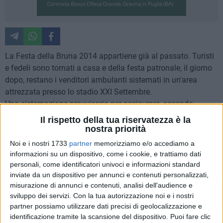
La Festa della Bruna 2014 appartiene già al passato. Turisti
e fedeli sono tornati a casa e della festa patronale, il giorno
dopo, restano i venditori ambulanti sistemati in un'area
attrezzata presso lo stadio XXI Settembre.
Uno sistemazione provvisoria per assicurare, secondo
quanto stabilito dall'amministrazione comunale, bagni e
Il rispetto della tua riservatezza è la
servizi.
nostra priorità
Noi e i nostri 1733
partner
memorizziamo e/o accediamo a
Nel pomeriggio di giovedì, allo stadio erano rimasti solo
informazioni su un dispositivo, come i cookie, e trattiamo dati
pochi venditori, molti ragazzi extracomunitari, seduti o stesi
personali, come identificatori univoci e informazioni standard
inviate da un dispositivo per annunci e contenuti personalizzati,
su dei teli, ognuno nel proprio spazio e si dicono soddisfatti
misurazione di annunci e contenuti, analisi dell'audience e
per l'accoglienza ricevuta quest'anno dai materani. Le loro
sviluppo dei servizi.
Con la tua autorizzazione noi e i nostri
bancarelle sono situate a pochi passi dalle loro dimore di
partner possiamo utilizzare dati precisi di geolocalizzazione e
fortuna "possiamo raggiungerle anche a piedi o guardarle in
identificazione tramite la scansione del dispositivo. Puoi fare clic