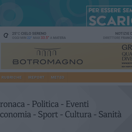
25
°C
CIELO SERENO
NOTIZIE
33.5°
OGGI MIN
22°
MAX
A
MATERA
DIRETTORE
FRANC
RUBRICHE
IREPORT
METEO