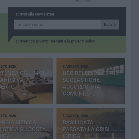
Regione
Iscriviti alla Newsletter
Iscriviti
Iscrivendoti accetti i
termini
e la
privacy policy
OSTO 2026
5 AGOSTO 2026
RTENZA CALLMAT,
USO DELLE PALESTRE
BANDO VA
SCOLASTICHE,
SERTO
ACCORDO TRA
COMUNE E
PROVINCIA
OSTO 2026
3 AGOSTO 2026
ARDIA MEDICA
BASILICATA:
ISTICA SU COSTA
PASSATA LA CRISI
NICA
IDRICA