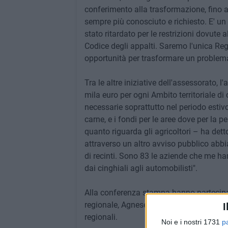
conferimento alla trasformazione, fino a
sempre più conosciuto e richiesto. E' un 
stato ritardato per le restrizioni dovute 
Codice degli appalti. Saremo l'unica Regi
opportunità per trasformare un problema
Tra le altre iniziative dell'assessorato, l
mila euro per ogni Ambito territoriale di c
necessarie soprattutto nel periodo estivo 
carne, e i fondi per le aree dove per la 
quanto riguarda gli agricoltori – ha dett
attraverso un altro avviso pubblico abbia
di recinti. Sono 83 le aziende che me han
dai cinghiali agli automobilisti".
Alla conferenza stampa hanno partecipat
regionale, Agnese Lanzieri, che hanno illu
I
regionali.
Noi e i nostri 1731
p