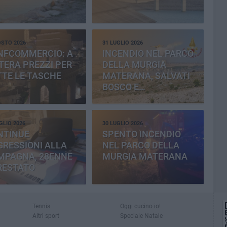
OSTO 2026
31 LUGLIO 2026
NFCOMMERCIO: A
INCENDIO NEL PARCO
ERA PREZZI PER
DELLA MURGIA
TE LE TASCHE
MATERANA, SALVATI
BOSCO E
CEMENTERIA
GLIO 2026
30 LUGLIO 2026
NTINUE
SPENTO INCENDIO
RESSIONI ALLA
NEL PARCO DELLA
MPAGNA, 28ENNE
MURGIA MATERANA
RESTATO
Tennis
Oggi cucino io!
Altri sport
Speciale Natale