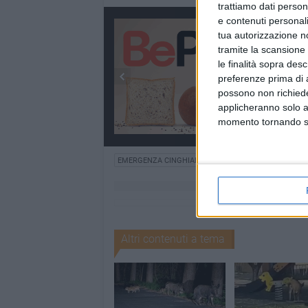
trattiamo dati person
e contenuti personali
tua autorizzazione no
tramite la scansione 
le finalità sopra des
preferenze prima di 
possono non richieder
applicheranno solo a
momento tornando su 
EMERGENZA CINGHIALI
Altri contenuti a tema