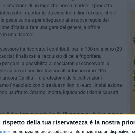
lla creazione di un logo che possa rendere il prodotto
intervento importante, da circa tre milioni di euro, che è
alla peste suina e per adeguarlo alle nuove regole del
one d'Italia a fare una gara del genere, a offrire
 in una risorsa".
'assessore ha ricordato i contributi, pari a 100 mila euro (20
accia) finalizzati all'acquisto di celle frigorifere,
per dare la possibilità ai cacciatori di conservare la
peste suina ci sono limitazioni all'autoconsumo. "Per
o ancora Galella – a protezione delle coltivazioni
mo finanziato con oltre due milioni di euro l'installazione
no usufruito. Stiamo, inoltre, liquidando i danni causati
o il direttore generale Emilia Piemontese e la funzionaria
strato gli aspetti tecnici del bando e delle altre misure
l rispetto della tua riservatezza è la nostra prior
artner
memorizziamo e/o accediamo a informazioni su un dispositivo, c