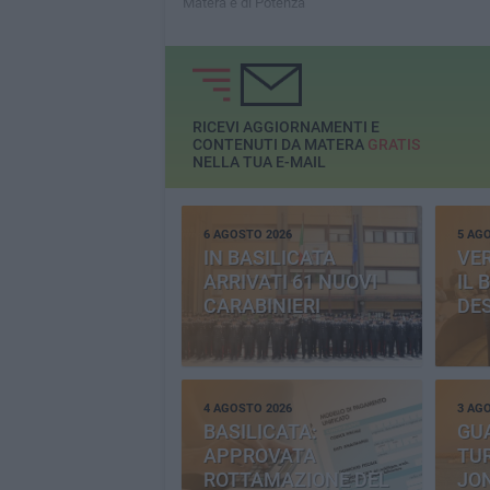
Matera e di Potenza
RICEVI AGGIORNAMENTI E
CONTENUTI DA MATERA
GRATIS
NELLA TUA E-MAIL
6 AGOSTO 2026
5 AG
IN BASILICATA
VE
ARRIVATI 61 NUOVI
IL 
CARABINIERI
DE
4 AGOSTO 2026
3 AG
BASILICATA:
GU
APPROVATA
TUR
ROTTAMAZIONE DEL
JO