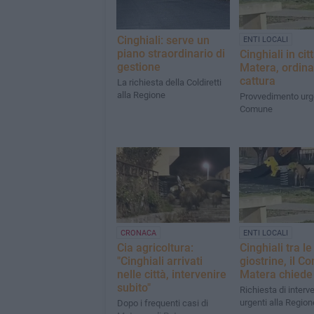
Cinghiali: serve un
ENTI LOCALI
piano straordinario di
Cinghiali in cit
gestione
Matera, ordina
cattura
La richiesta della Coldiretti
alla Regione
Provvedimento urg
Comune
CRONACA
ENTI LOCALI
Cia agricoltura:
Cinghiali tra le
"Cinghiali arrivati
giostrine, il C
nelle città, intervenire
Matera chiede 
subito"
Richiesta di interve
urgenti alla Region
Dopo i frequenti casi di