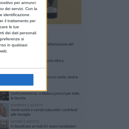
spositivo per annunci
o dei servizi.
Con la
e identificazione
er il trattamento per
icare le tue
Ù LETTI QUESTA SETTIMANA
ti dei dati personali
 preferenze si
MARTEDÌ 4 AGOSTO
Basilicata: approvata rottamazione del
nso in qualsiasi
bollo auto
 web.
LUNEDÌ 3 AGOSTO
Basilicata: passata la crisi idrica
LUNEDÌ 3 AGOSTO
Guardia medica turistica su costa Jonica
SABATO 1 AGOSTO
Confcommercio: a Matera prezzi per tutte
le tasche
DOMENICA 2 AGOSTO
Centri estivi e servizi educativi: contributi
alle famiglie
GIOVEDÌ 6 AGOSTO
In Basilicata arrivati 61 nuovi carabinieri