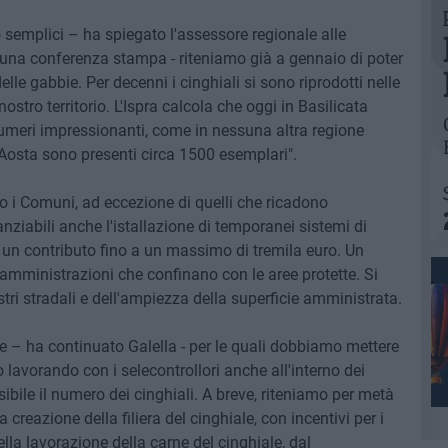
semplici – ha spiegato l'assessore regionale alle
n una conferenza stampa - riteniamo già a gennaio di poter
elle gabbie. Per decenni i cinghiali si sono riprodotti nelle
stro territorio. L'Ispra calcola che oggi in Basilicata
Numeri impressionanti, come in nessuna altra regione
 d'Aosta sono presenti circa 1500 esemplari".
no i Comuni, ad eccezione di quelli che ricadono
nziabili anche l'istallazione di temporanei sistemi di
r un contributo fino a un massimo di tremila euro. Un
mministrazioni che confinano con le aree protette. Si
stri stradali e dell'ampiezza della superficie amministrata.
ie – ha continuato Galella - per le quali dobbiamo mettere
lavorando con i selecontrollori anche all'interno dei
sibile il numero dei cinghiali. A breve, riteniamo per metà
creazione della filiera del cinghiale, con incentivi per i
ella lavorazione della carne del cinghiale, dal