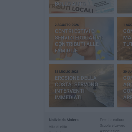
BOLLO AUTO
2 AGOSTO 2026
1 AG
CENTRI ESTIVI E
CO
SERVIZI EDUCATIVI:
MAT
CONTRIBUTI ALLE
TUT
FAMIGLIE
31 LUGLIO 2026
30 LU
EROSIONE DELLA
CO
COSTA: SERVONO
AGG
INTERVENTI
CO
IMMEDIATI
AR
Notizie da Matera
Eventi e cultura
Scuola e Lavoro
Vita di città
Associazioni