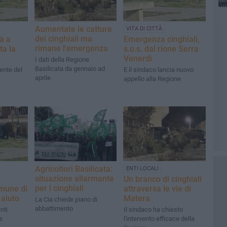
Aumentate le catture
VITA DI CITTÀ
dei cinghiali ma
tà a
Emergenza cinghiali,
rimane l'emergenza
ta la
s.o.s. dal rione Serra
Venerdì
I dati della Regione
Basilicata da gennaio ad
ente del
E il sindaco lancia nuovo
aprile
appello alla Regione
Agricoltori Basilicata:
ENTI LOCALI
situazione allarmante
Un branco di cinghiali
per i cinghiali
omune di
attraversa le vie di
aiuto
Matera
La Cia chiede piano di
abbattimento
nti
Il sindaco ha chiesto
e
l'intervento efficace della