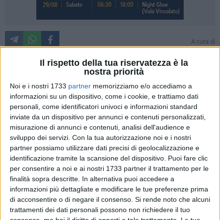
A cura di
MARCO DELLI NOCI
Il rispetto della tua riservatezza è la
L'iniziativa di riunire, da parte della regione Basilicata, il
nostra priorità
partenariato per discutere sul ruolo che svolgerà la
Noi e i nostri 1733
partner
memorizziamo e/o accediamo a
Basilicata all'Expo 2015, con la collaborazione delle
informazioni su un dispositivo, come i cookie, e trattiamo dati
associazioni imprenditoriali, è stata elogiata da Confapi
personali, come identificatori univoci e informazioni standard
Matera.
inviate da un dispositivo per annunci e contenuti personalizzati,
misurazione di annunci e contenuti, analisi dell'audience e
Angelo Donvito, presidente della Sezione Unimatica Confapi
sviluppo dei servizi.
Con la tua autorizzazione noi e i nostri
partner possiamo utilizzare dati precisi di geolocalizzazione e
Matera, ha partecipato attivamente al forum organizzato
identificazione tramite la scansione del dispositivo. Puoi fare clic
dalla regione esaltando l'importanza del ruolo che rivestono
per consentire a noi e ai nostri 1733 partner il trattamento per le
le Pmi nell'ambito di Expo 2015. Il presidente ha sottolineato
finalità sopra descritte. In alternativa puoi accedere a
come Expo 2015 potrà essere un'occasione di
informazioni più dettagliate e modificare le tue preferenze prima
internazionalizzazione per le piccole e medie imprese anche
di acconsentire o di negare il consenso.
Si rende noto che alcuni
all'interno dei confini italiani, nonostante all'evento
trattamenti dei dati personali possono non richiedere il tuo
consenso, ma hai il diritto di opporti a tale trattamento. Le tue