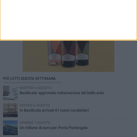
PIÙ LETTI QUESTA SETTIMANA
MARTEDÌ 4 AGOSTO
Basilicata: approvata rottamazione del bollo auto
GIOVEDÌ 6 AGOSTO
In Basilicata arrivati 61 nuovi carabinieri
VENERDÌ 7 AGOSTO
Un milione di euro per Porta Postergola