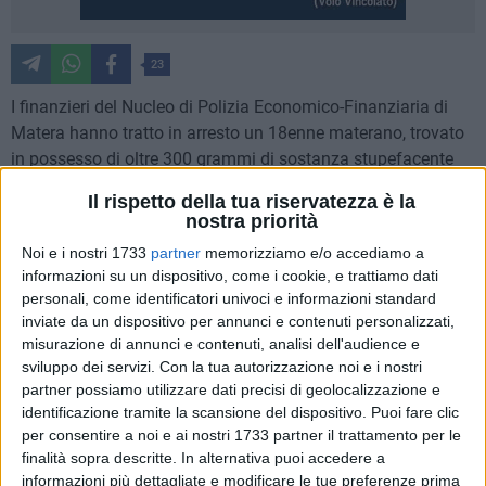
23
I finanzieri del Nucleo di Polizia Economico-Finanziaria di
Matera hanno tratto in arresto un 18enne materano, trovato
in possesso di oltre 300 grammi di sostanza stupefacente
del tipo "hashish" che avrebbe fruttato – se immessa sul
Il rispetto della tua riservatezza è la
mercato e opportunamente tagliata – circa quattromila euro.
nostra priorità
Noi e i nostri 1733
partner
memorizziamo e/o accediamo a
Nel corso di un servizio di controllo finalizzato al contrasto
informazioni su un dispositivo, come i cookie, e trattiamo dati
ai traffici illeciti nelle aree periferiche della città di Matera, i
personali, come identificatori univoci e informazioni standard
militari notavano un'autovettura con a bordo quattro ragazzi
inviate da un dispositivo per annunci e contenuti personalizzati,
che, alla vista dei finanzieri, aumentava la velocità
misurazione di annunci e contenuti, analisi dell'audience e
percorrendo una strada a senso unico, mentre gli occupanti
sviluppo dei servizi.
Con la tua autorizzazione noi e i nostri
partner possiamo utilizzare dati precisi di geolocalizzazione e
gettavano dal finestrino un piccolo involucro.,
identificazione tramite la scansione del dispositivo. Puoi fare clic
successivamente rinvenuto e risultato contenere sostanza
per consentire a noi e ai nostri 1733 partner il trattamento per le
stupefacente tipo "hashish".
finalità sopra descritte. In alternativa puoi accedere a
Improvvisamente, l'auto arrestava la sua corsa facendo
informazioni più dettagliate e modificare le tue preferenze prima