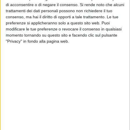
scendere un passeggero, per poi riprendere la marcia a
di acconsentire o di negare il consenso.
Si rende noto che alcuni
velocità sostenuta.
trattamenti dei dati personali possono non richiedere il tuo
consenso, ma hai il diritto di opporti a tale trattamento. Le tue
preferenze si applicheranno solo a questo sito web. Puoi
Il passeggero a piedi, dopo aver tentato di disfarsi di sei
modificare le tue preferenze o revocare il consenso in qualsiasi
panetti, risultati contenere sostanza stupefacente di tipo
momento tornando su questo sito e facendo clic sul pulsante
"hashish", del peso complessivo di grammi 295 circa, veniva
"Privacy" in fondo alla pagina web.
fermato, identificato e tratto in arresto, in flagranza di reato.
L'autovettura veniva poco dopo intercettata e fermata da
altra pattuglia intervenuta e gli occupanti, alla vista dei
militari, mostravano palesi segni di nervosismo ed
irrequietezza. Pertanto, si procedeva ad effettuare distinte
perquisizioni personali e domiciliari, con l'ausilio della
squadra cinofili e del cane antidroga Air, in forza al Gruppo
Guardia di Finanza Matera. Il soggetto che si era disfatto dei
panetti deteneva sulla sua persona, abilmente occultato,
anche un ovulo di hashish di circa 11 grammi.
Le attività di polizia giudiziaria si concludevano con il
sequestro, in totale, di grammi 306 di hashish, un bilancino