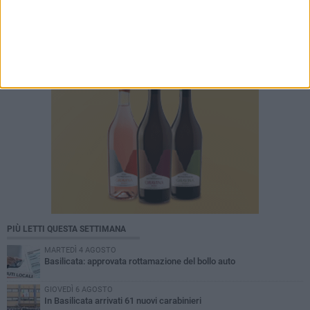
PIÙ LETTI QUESTA SETTIMANA
MARTEDÌ 4 AGOSTO
Basilicata: approvata rottamazione del bollo auto
GIOVEDÌ 6 AGOSTO
In Basilicata arrivati 61 nuovi carabinieri