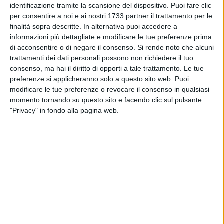
identificazione tramite la scansione del dispositivo. Puoi fare clic
Tortorelli è propositivo in tal senso: "Matera e la Basilicata
per consentire a noi e ai nostri 1733 partner il trattamento per le
hanno potenzialità e strumenti per lavorare su progetti
finalità sopra descritte. In alternativa puoi accedere a
credibili, investendo in creatività e innovazione e sulla
informazioni più dettagliate e modificare le tue preferenze prima
di acconsentire o di negare il consenso.
Si rende noto che alcuni
tradizione dei saperi culturali di una terra antica e poco
trattamenti dei dati personali possono non richiedere il tuo
conosciuta. Possiamo farlo facendo rete, coinvolgendo
consenso, ma hai il diritto di opporti a tale trattamento. Le tue
imprese come stiamo facendo con Casa Matera e con
preferenze si applicheranno solo a questo sito web. Puoi
Mirabilia pur in una situazione difficile per l'economia locale
modificare le tue preferenze o revocare il consenso in qualsiasi
e nazionale".
momento tornando su questo sito e facendo clic sul pulsante
"Privacy" in fondo alla pagina web.
Ospite d'onore Gianni Pittella, presidente del gruppo
parlamentare europeo Pse, che ha invitato a cogliere
l'opportunità di Matera2019: "Occore fare della Basilicata
una miniera di investimenti culturali e di innovazione, per
contagiare l'intero Mezzogiorno. Tutto questo si può fare
utilizzando fondi strutturali, l'Horizon 2020, contenuti e
risorse del piano Junker , sul quale ho lavorato". Sul piano
Juker, spiega che è "legato ai 300 miliardi di euro per settori
importanti come l'agenda digitale, l'innovazione, la