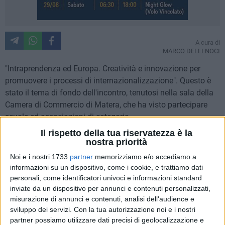
A cura di
MARCO DELLI NOCI
"Intraprendenza ed Europa. Creatività e innovazione per
promuovere i processi di internazionalizzazione". Questo è
stato il tema di fondo dell'incontro, tenutosi nella sala della
Camera di Commercio di Matera, che ha visto partecipare
scuole ed associazioni di categoria.
Il rispetto della tua riservatezza è la
Al centro del dibattito l'industria della cultura, richiamata più
nostra priorità
volte dal presidente della Camera di Commercio di Matera,
Noi e i nostri 1733
partner
memorizziamo e/o accediamo a
Angelo Tortorelli, costituita da beni culturali, ambientali,
informazioni su un dispositivo, come i cookie, e trattiamo dati
artigianali e culinari. Come valorizzarli? Una risposta che è
personali, come identificatori univoci e informazioni standard
inviate da un dispositivo per annunci e contenuti personalizzati,
emersa nel corso dell'incontro è stata quella di mettere in
misurazione di annunci e contenuti, analisi dell'audience e
rete pratiche buone e progetti dinamici, come il progetto
sviluppo dei servizi.
Con la tua autorizzazione noi e i nostri
Mirabilia premiato dall'Unione europea.
partner possiamo utilizzare dati precisi di geolocalizzazione e