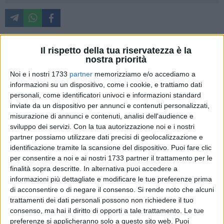
"La tradizione dei falò in occasione della Festa in onore di S.
Giuseppe, rappresenta un significativo tassello delle
Il rispetto della tua riservatezza è la
nostra priorità
consuetudini popolari e, per questo, deve essere svolto per
farne un momento di condivisione all'insegna della
Noi e i nostri 1733
partner
memorizziamo e/o accediamo a
informazioni su un dispositivo, come i cookie, e trattiamo dati
sicurezza". Lo sostiene l'Assessore Comunale all'Ambiente
personali, come identificatori univoci e informazioni standard
Stefano Zoccali che aggiunge: "I numerosi falò che ogni
inviate da un dispositivo per annunci e contenuti personalizzati,
anno animano la città, purtroppo, vengono spesso realizzati
misurazione di annunci e contenuti, analisi dell'audience e
utilizzando resti di legno provenienti da vecchi mobili che a
sviluppo dei servizi.
Con la tua autorizzazione noi e i nostri
contatto con il calore del fuoco sprigionano sostanze
partner possiamo utilizzare dati precisi di geolocalizzazione e
tossiche dannose per la salute ed inquinamento ambientale.
identificazione tramite la scansione del dispositivo. Puoi fare clic
per consentire a noi e ai nostri 1733 partner il trattamento per le
finalità sopra descritte. In alternativa puoi accedere a
Il risultato – prosegue l'Assessore – è il rischio concreto per
informazioni più dettagliate e modificare le tue preferenze prima
la salute di coloro che respirano quelle esalazioni. Per
di acconsentire o di negare il consenso.
Si rende noto che alcuni
questo è necessario che questa tradizione si svolga
trattamenti dei dati personali possono non richiedere il tuo
seguendo alcune indicazioni che ne garantiscono la
consenso, ma hai il diritto di opporti a tale trattamento. Le tue
sicurezza per la salute. A tal proposito si richiama il rispetto
preferenze si applicheranno solo a questo sito web. Puoi