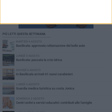
PIÙ LETTI QUESTA SETTIMANA
MARTEDÌ 4 AGOSTO
Basilicata: approvata rottamazione del bollo auto
LUNEDÌ 3 AGOSTO
Basilicata: passata la crisi idrica
GIOVEDÌ 6 AGOSTO
In Basilicata arrivati 61 nuovi carabinieri
LUNEDÌ 3 AGOSTO
Guardia medica turistica su costa Jonica
DOMENICA 2 AGOSTO
Centri estivi e servizi educativi: contributi alle famiglie