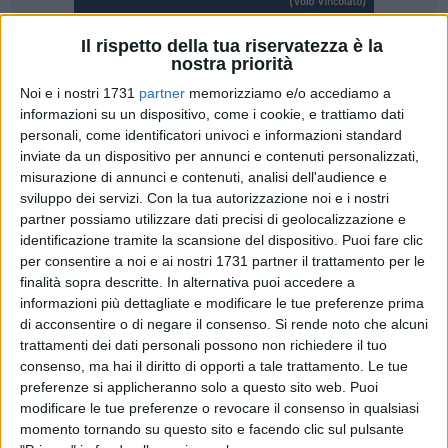
Il rispetto della tua riservatezza è la
2
nostra priorità
Noi e i nostri 1731
partner
memorizziamo e/o accediamo a
Un tavolo tecnico di confronto tra la Regione Basilicata e
informazioni su un dispositivo, come i cookie, e trattiamo dati
Trenitalia per la ridefinizione delle condizioni contrattuali
personali, come identificatori univoci e informazioni standard
relative al servizio Frecciarossa Taranto-Roma via Potenza, il
inviate da un dispositivo per annunci e contenuti personalizzati,
cui contratto attuale scadrà il 30 settembre. È quanto
misurazione di annunci e contenuti, analisi dell'audience e
emerso nel corso di un incontro che si è tenuto a Roma tra
sviluppo dei servizi.
Con la tua autorizzazione noi e i nostri
l'assessore regionale alle Infrastrutture, Pasquale Pepe, e i
partner possiamo utilizzare dati precisi di geolocalizzazione e
identificazione tramite la scansione del dispositivo. Puoi fare clic
vertici di Trenitalia. L'obiettivo condiviso è quello di garantire
per consentire a noi e ai nostri 1731 partner il trattamento per le
la continuità del collegamento ad Alta Velocità, valutando
finalità sopra descritte. In alternativa puoi accedere a
nuove modalità di sostenibilità economica e una
informazioni più dettagliate e modificare le tue preferenze prima
distribuzione dei costi tra le Regioni coinvolte.
di acconsentire o di negare il consenso.
Si rende noto che alcuni
trattamenti dei dati personali possono non richiedere il tuo
"La Regione Basilicata è determinata a mantenere il servizio
consenso, ma hai il diritto di opporti a tale trattamento. Le tue
Frecciarossa, ma è necessario rivedere le condizioni attuali,
preferenze si applicheranno solo a questo sito web. Puoi
modificare le tue preferenze o revocare il consenso in qualsiasi
anche alla luce dei dati di traffico", ha dichiarato l'assessore
momento tornando su questo sito e facendo clic sul pulsante
Pepe. Il tavolo tecnico sarà operativo nei prossimi giorni e