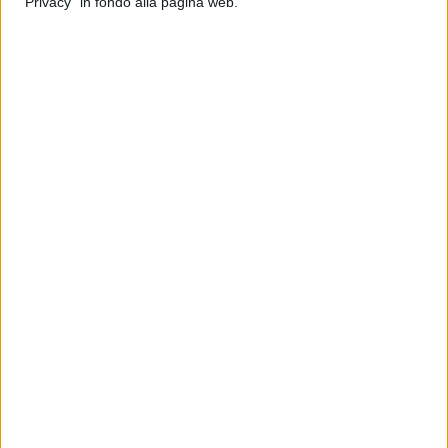
"Privacy" in fondo alla pagina web.
rappresenta un passaggio strategico per assicurare un
servizio essenziale per la mobilità tra il Sud e il Centro-Nord
del Paese.