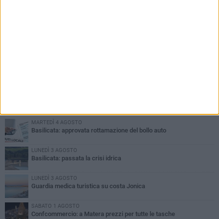
PIÙ LETTI QUESTA SETTIMANA
MARTEDÌ 4 AGOSTO
Basilicata: approvata rottamazione del bollo auto
LUNEDÌ 3 AGOSTO
Basilicata: passata la crisi idrica
LUNEDÌ 3 AGOSTO
Guardia medica turistica su costa Jonica
SABATO 1 AGOSTO
Confcommercio: a Matera prezzi per tutte le tasche