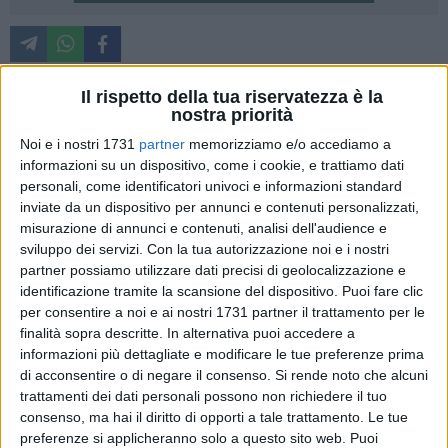
La Giunta comunale di Matera, presieduta dal sindaco
Il rispetto della tua riservatezza è la
Antonio Nicoletti, ha approvato la deliberazione n. 124/2026
nostra priorità
del 13 maggio 2026, dando il via libera al Progetto di
Noi e i nostri 1731
partner
memorizziamo e/o accediamo a
Fattibilità Tecnico-Economica (PFTE) per la "Regimentazione
informazioni su un dispositivo, come i cookie, e trattiamo dati
e trattamento delle acque meteoriche nella zona PAIP. L'atto
personali, come identificatori univoci e informazioni standard
sancisce la candidatura ufficiale della città al finanziamento
inviate da un dispositivo per annunci e contenuti personalizzati,
della "Struttura di Missione ZES" presso la Presidenza del
misurazione di annunci e contenuti, analisi dell'audience e
sviluppo dei servizi.
Con la tua autorizzazione noi e i nostri
Consiglio dei Ministri.
partner possiamo utilizzare dati precisi di geolocalizzazione e
identificazione tramite la scansione del dispositivo. Puoi fare clic
L'intervento non nasce in modo isolato, ma è il risultato di
per consentire a noi e ai nostri 1731 partner il trattamento per le
una precisa linea di mandato che mette al centro il confronto
finalità sopra descritte. In alternativa puoi accedere a
costante degli assessorati ai Lavori Pubblici e alle Attività
informazioni più dettagliate e modificare le tue preferenze prima
Produttive con le associazioni imprenditoriali e di categoria.
di acconsentire o di negare il consenso.
Si rende noto che alcuni
L'amministrazione ha fatto propria la necessità di superare
trattamenti dei dati personali possono non richiedere il tuo
consenso, ma hai il diritto di opporti a tale trattamento. Le tue
la logica degli interventi d'emergenza, proponendo soluzioni
preferenze si applicheranno solo a questo sito web. Puoi
strutturali e definitive per aree che attendono risposte da