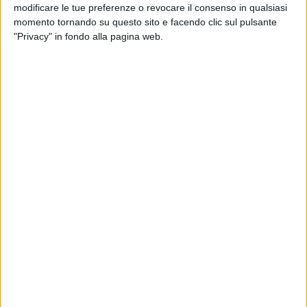
modificare le tue preferenze o revocare il consenso in qualsiasi
decenni. La valorizzazione delle zone artigianali e industriali
momento tornando su questo sito e facendo clic sul pulsante
è considerata un pilastro strategico per l'economia del
"Privacy" in fondo alla pagina web.
territorio.
Il piano, redatto dall'ingegner Ignazio Oliveri, prevede un
investimento di 5.215.200,00 euro. I fondi saranno impiegati
per circa 4 milioni di euro in lavori e sicurezza, e per oltre 1,2
milioni in somme a disposizione dell'ente per oneri tecnici e
imprevisti. L'obiettivo è la mitigazione del rischio idraulico,
garantendo la sicurezza di chi opera quotidianamente
nell'area PAIP. In linea con i requisiti del Fondo Sviluppo e
Coesione (FSC) 2021-2027, le opere dovranno essere
completate entro il 31 dicembre 2028.
«Con questa delibera l'amministrazione Nicoletti conferma
l'attenzione prioritaria verso i luoghi della produzione»,
dichiara l'assessora ai Lavori Pubblici, Lucia Gaudiano.
«Vogliamo potenziare le infrastrutture e la viabilità delle