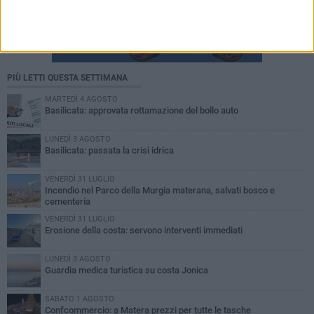
PIÙ LETTI QUESTA SETTIMANA
MARTEDÌ 4 AGOSTO
Basilicata: approvata rottamazione del bollo auto
LUNEDÌ 3 AGOSTO
Basilicata: passata la crisi idrica
VENERDÌ 31 LUGLIO
Incendio nel Parco della Murgia materana, salvati bosco e
cementeria
VENERDÌ 31 LUGLIO
Erosione della costa: servono interventi immediati
LUNEDÌ 3 AGOSTO
Guardia medica turistica su costa Jonica
SABATO 1 AGOSTO
Confcommercio: a Matera prezzi per tutte le tasche