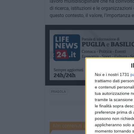
lavoro multidisciplinare che ha coinvolto,
di ricerca, istituzioni e le organizzazion
questo contesto, il valore, l'importanza e 
I
Noi e i nostri 1731
p
trattiamo dati person
e contenuti personali
FRAGOLA
tua autorizzazione no
tramite la scansione 
le finalità sopra des
preferenze prima di 
possono non richieder
applicheranno solo a
Altri contenuti a tema
momento tornando su 