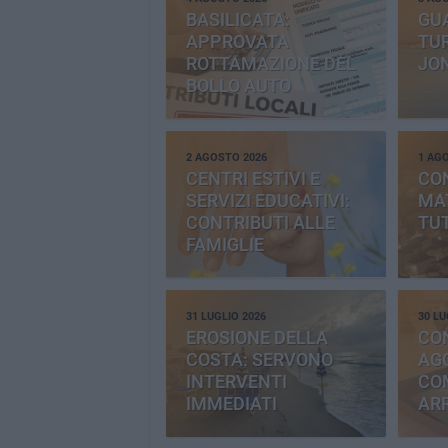
BASILICATA:
GU
APPROVATA
TUR
ROTTAMAZIONE DEL
JO
BOLLO AUTO
2 AGOSTO 2026
1 AG
CENTRI ESTIVI E
CO
SERVIZI EDUCATIVI:
MAT
CONTRIBUTI ALLE
TUT
FAMIGLIE
31 LUGLIO 2026
30 LU
EROSIONE DELLA
CO
COSTA: SERVONO
AGG
INTERVENTI
CO
IMMEDIATI
AR