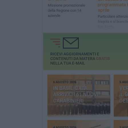
programmata il
Missione promozionale
aprile
della Regione con 14
aziende
Particolare attenzi
fragola e al bianch
Basilicata
RICEVI AGGIORNAMENTI E
CONTENUTI DA MATERA
GRATIS
NELLA TUA E-MAIL
6 AGOSTO 2026
5 AG
IN BASILICATA
VE
ARRIVATI 61 NUOVI
IL 
CARABINIERI
DE
4 AGOSTO 2026
3 AG