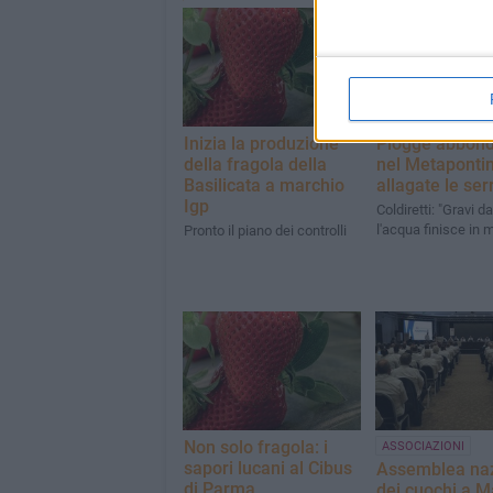
Inizia la produzione
Piogge abbond
della fragola della
nel Metapontin
Basilicata a marchio
allagate le ser
Igp
Coldiretti: "Gravi da
l'acqua finisce in 
Pronto il piano dei controlli
Non solo fragola: i
ASSOCIAZIONI
sapori lucani al Cibus
Assemblea naz
di Parma
dei cuochi a M