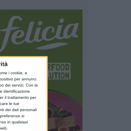
ità
ome i cookie, e
spositivo per annunci
o dei servizi.
Con la
e identificazione
er il trattamento per
icare le tue
ti dei dati personali
 preferenze si
nso in qualsiasi
 web.