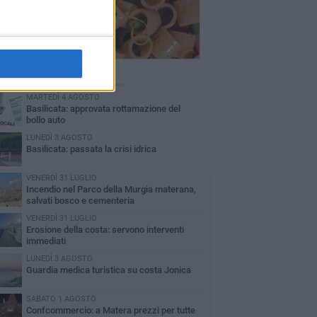
Ù LETTI QUESTA SETTIMANA
MARTEDÌ 4 AGOSTO
Basilicata: approvata rottamazione del
bollo auto
LUNEDÌ 3 AGOSTO
Basilicata: passata la crisi idrica
VENERDÌ 31 LUGLIO
Incendio nel Parco della Murgia materana,
salvati bosco e cementeria
VENERDÌ 31 LUGLIO
Erosione della costa: servono interventi
immediati
LUNEDÌ 3 AGOSTO
Guardia medica turistica su costa Jonica
SABATO 1 AGOSTO
Confcommercio: a Matera prezzi per tutte