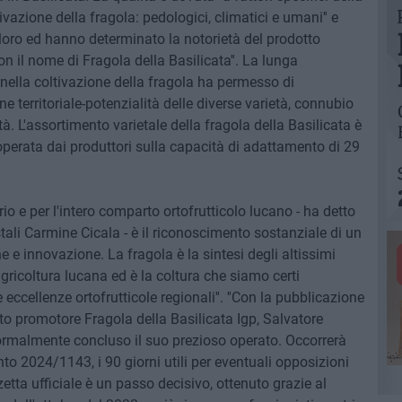
vazione della fragola: pedologici, climatici e umani'' e
a loro ed hanno determinato la notorietà del prodotto
con il nome di Fragola della Basilicata''. La lunga
nella coltivazione della fragola ha permesso di
e territoriale-potenzialità delle diverse varietà, connubio
à. L'assortimento varietale della fragola della Basilicata è
 operata dai produttori sulla capacità di adattamento di 29
orio e per l'intero comparto ortofrutticolo lucano - ha detto
stali Carmine Cicala - è il riconoscimento sostanziale di un
e e innovazione. La fragola è la sintesi degli altissimi
'agricoltura lucana ed è la coltura che siamo certi
eccellenze ortofrutticole regionali''. ''Con la pubblicazione
ato promotore Fragola della Basilicata Igp, Salvatore
rmalmente concluso il suo prezioso operato. Occorrerà
o 2024/1143, i 90 giorni utili per eventuali opposizioni
tta ufficiale è un passo decisivo, ottenuto grazie al