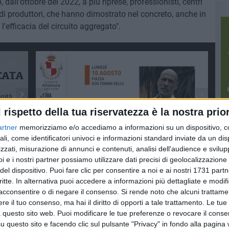
 dall'ottobre del 2022, a più riprese, professionisti, centri
i di produttori, che hanno dimostrato nel concreto, anche in
l'efficacia del circuito aggregato".
l rispetto della tua riservatezza è la nostra prior
artner
memorizziamo e/o accediamo a informazioni su un dispositivo, c
ali, come identificatori univoci e informazioni standard inviate da un di
zzati, misurazione di annunci e contenuti, analisi dell'audience e svilupp
i e i nostri partner possiamo utilizzare dati precisi di geolocalizzazione 
del dispositivo. Puoi fare clic per consentire a noi e ai nostri 1731 partn
critte. In alternativa puoi accedere a informazioni più dettagliate e modif
acconsentire o di negare il consenso.
Si rende noto che alcuni trattamen
e il tuo consenso, ma hai il diritto di opporti a tale trattamento. Le tue
 questo sito web. Puoi modificare le tue preferenze o revocare il conse
questo sito e facendo clic sul pulsante "Privacy" in fondo alla pagina