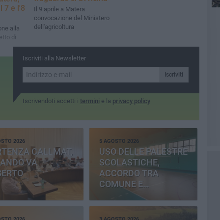
 7 e l'8
Il 9 aprile a Matera
convocazione del Ministero
dell'agricoltura
one alla
etto di
Iscriviti alla Newsletter
Iscriviti
Iscrivendoti accetti i
termini
e la
privacy policy
OSTO 2026
5 AGOSTO 2026
RTENZA CALLMAT,
USO DELLE PALESTRE
BANDO VA
SCOLASTICHE,
SERTO
ACCORDO TRA
COMUNE E
PROVINCIA
OSTO 2026
3 AGOSTO 2026