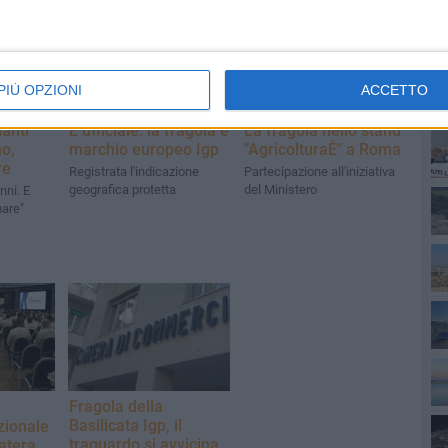
PIÙ OPZIONI
ACCETTO
PI
anti
È ufficiale: la fragola è
La fragola nello stand
o,
marchio europeo Igp
"AgricolturaÈ" a Roma
re
Registrata l'indicazione
Partecipazione all'iniziativa
geografica protetta
del Ministero
nni. E
mare"
Fragola della
Basilicata Igp, il
ionale
traguardo si avvicina
atera,