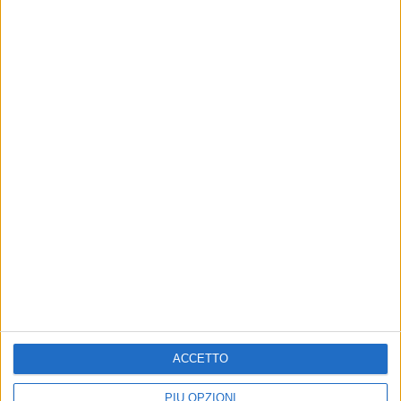
Nelle campagne di Matera
Indagine rapida della Polizia
Esplosione bancomat a
Furti in appartamenti e
Bernalda, banditi inseguiti
garage, scoperta una banda
Il colpo è andato a segno
Un arrestato e altri ricercati
ACCETTO
PIÙ OPZIONI