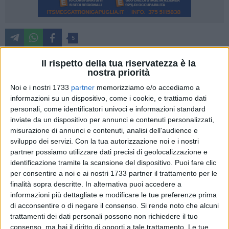
5
A causa dei frequenti furti, attuati con la tecnica esplosiva
Il rispetto della tua riservatezza è la
della "marmotta", 44 postamat in Basilicata (23 in provincia
nostra priorità
di Potenza, 21 in provincia di Matera) verranno disattivati
Noi e i nostri 1733
partner
memorizziamo e/o accediamo a
nelle ore serali e notturne, dalle ore 19.30 alle ore 8.30. La
informazioni su un dispositivo, come i cookie, e trattiamo dati
Basilicata rientra nel piano delle Poste di chiudere di sera e
personali, come identificatori univoci e informazioni standard
di notte le apparecchiature Postamat per evitare i furti che
inviate da un dispositivo per annunci e contenuti personalizzati,
misurazione di annunci e contenuti, analisi dell'audience e
vengono perpetrati di frequente facendole esplodere.
sviluppo dei servizi.
Con la tua autorizzazione noi e i nostri
partner possiamo utilizzare dati precisi di geolocalizzazione e
Le bande utilizzano un attrezzo di ferro appositamente
identificazione tramite la scansione del dispositivo. Puoi fare clic
costruito con forma conica ed un manico imbottito di
per consentire a noi e ai nostri 1733 partner il trattamento per le
polvere esplodente che viene inserito nella fessura utilizzata
finalità sopra descritte. In alternativa puoi accedere a
per l'erogazione del denaro contante. Tale strumento è
informazioni più dettagliate e modificare le tue preferenze prima
chiamato "marmotta" perché all'atto dell'innesco, prima di
di acconsentire o di negare il consenso.
Si rende noto che alcuni
trattamenti dei dati personali possono non richiedere il tuo
esplodere, emette un rumore che ricorda il verso dell'animale.
consenso, ma hai il diritto di opporti a tale trattamento. Le tue