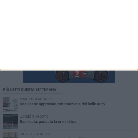
PIÙ LETTI QUESTA SETTIMANA
MARTEDÌ 4 AGOSTO
Basilicata: approvata rottamazione del bollo auto
LUNEDÌ 3 AGOSTO
Basilicata: passata la crisi idrica
GIOVEDÌ 6 AGOSTO