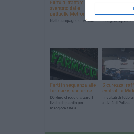
Furto di trattore
Scippa una tur
sventato dalle
straniera, arre
pattuglie Metronotte
un 31enne
Nelle campagne di Matera
Indagine rapida del
Furti in sequenza alle
Sicurezza: raff
farmacie, è allarme
controlli a Mat
L'Ordine chiede di alzare il
I risultati di febbra
livello di guardia per
attività di Polizia
maggiore tutela