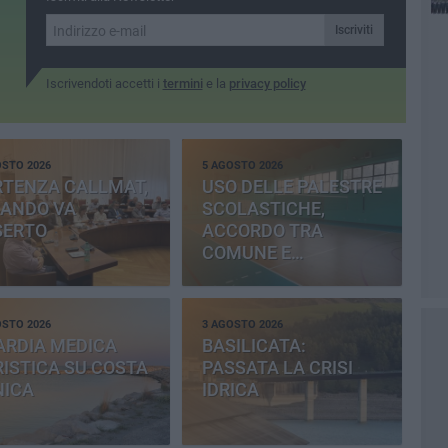
Iscriviti
Iscrivendoti accetti i
termini
e la
privacy policy
OSTO 2026
5 AGOSTO 2026
RTENZA CALLMAT,
USO DELLE PALESTRE
BANDO VA
SCOLASTICHE,
SERTO
ACCORDO TRA
COMUNE E
PROVINCIA
OSTO 2026
3 AGOSTO 2026
ARDIA MEDICA
BASILICATA:
ISTICA SU COSTA
PASSATA LA CRISI
NICA
IDRICA