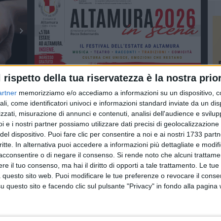
l rispetto della tua riservatezza è la nostra prior
artner
memorizziamo e/o accediamo a informazioni su un dispositivo, c
ali, come identificatori univoci e informazioni standard inviate da un di
zzati, misurazione di annunci e contenuti, analisi dell'audience e svilupp
i e i nostri partner possiamo utilizzare dati precisi di geolocalizzazione 
del dispositivo. Puoi fare clic per consentire a noi e ai nostri 1733 partn
critte. In alternativa puoi accedere a informazioni più dettagliate e modif
acconsentire o di negare il consenso.
Si rende noto che alcuni trattamen
e il tuo consenso, ma hai il diritto di opporti a tale trattamento. Le tue
 questo sito web. Puoi modificare le tue preferenze o revocare il conse
questo sito e facendo clic sul pulsante "Privacy" in fondo alla pagina