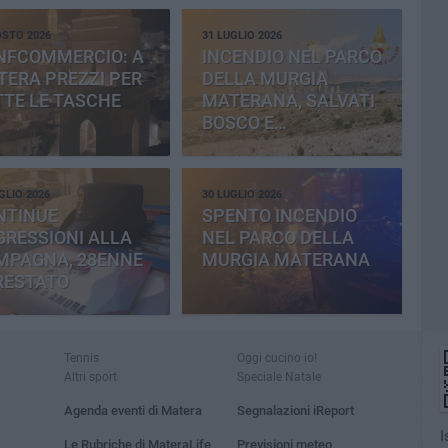
OSTO 2026
31 LUGLIO 2026
NFCOMMERCIO: A
INCENDIO NEL PARCO
ERA PREZZI PER
DELLA MURGIA
TE LE TASCHE
MATERANA, SALVATI
BOSCO E
CEMENTERIA
GLIO 2026
30 LUGLIO 2026
NTINUE
SPENTO INCENDIO
RESSIONI ALLA
NEL PARCO DELLA
MPAGNA, 28ENNE
MURGIA MATERANA
RESTATO
Tennis
Oggi cucino io!
Altri sport
Speciale Natale
Agenda eventi di Matera
Segnalazioni iReport
I
Le Rubriche di MateraLife
Previsioni meteo