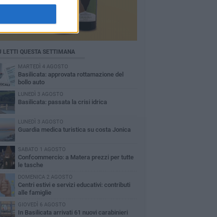
Ù LETTI QUESTA SETTIMANA
MARTEDÌ 4 AGOSTO
Basilicata: approvata rottamazione del
bollo auto
LUNEDÌ 3 AGOSTO
Basilicata: passata la crisi idrica
LUNEDÌ 3 AGOSTO
Guardia medica turistica su costa Jonica
SABATO 1 AGOSTO
Confcommercio: a Matera prezzi per tutte
le tasche
DOMENICA 2 AGOSTO
Centri estivi e servizi educativi: contributi
alle famiglie
GIOVEDÌ 6 AGOSTO
In Basilicata arrivati 61 nuovi carabinieri