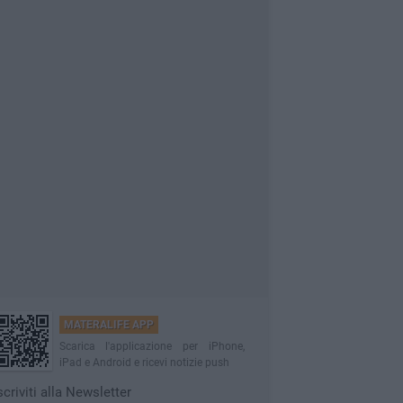
MATERALIFE APP
Scarica l'applicazione per iPhone,
iPad e Android e ricevi notizie push
scriviti alla Newsletter