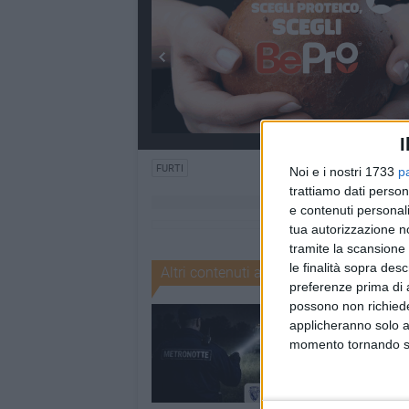
I
FURTI
Noi e i nostri 1733
p
trattiamo dati person
e contenuti personali
tua autorizzazione no
tramite la scansione 
le finalità sopra des
Altri contenuti a tema
preferenze prima di 
possono non richieder
applicheranno solo a
momento tornando su 