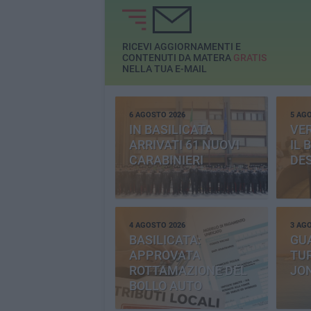
RICEVI AGGIORNAMENTI E
CONTENUTI DA MATERA
GRATIS
NELLA TUA E-MAIL
6 AGOSTO 2026
5 AG
IN BASILICATA
VE
ARRIVATI 61 NUOVI
IL 
CARABINIERI
DE
4 AGOSTO 2026
3 AG
BASILICATA:
GU
APPROVATA
TUR
ROTTAMAZIONE DEL
JO
BOLLO AUTO