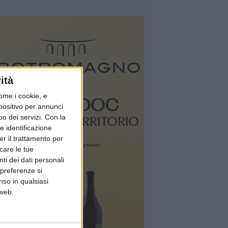
ità
ome i cookie, e
spositivo per annunci
o dei servizi.
Con la
e identificazione
er il trattamento per
icare le tue
ti dei dati personali
 preferenze si
nso in qualsiasi
 web.