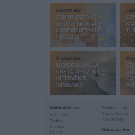
2 AGOSTO 2026
1 AG
CENTRI ESTIVI E
CO
SERVIZI EDUCATIVI:
MAT
CONTRIBUTI ALLE
TUT
FAMIGLIE
31 LUGLIO 2026
30 LU
EROSIONE DELLA
CO
COSTA: SERVONO
AGG
INTERVENTI
CO
IMMEDIATI
AR
Notizie da Matera
Eventi e cultura
Scuola e Lavoro
Vita di città
Associazioni
Territorio
Cronaca
Notizie sportive
Politica