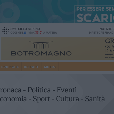
32
°C
CIELO SERENO
NOTIZIE
33.5°
OGGI MIN
23°
MAX
A
MATERA
DIRETTORE
FRANC
RUBRICHE
IREPORT
METEO