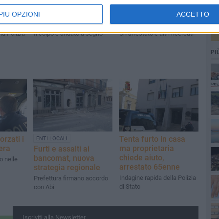
ista
Esplosione bancomat
Furti in appartamenti
stato
a Bernalda, banditi
e garage, scoperta
PIÙ OPZIONI
ACCETTO
inseguiti
una banda
la Polizia
Il colpo è andato a segno
Un arrestato e altri ricercati
PI
orzati i
Tenta furto in casa
ENTI LOCALI
era
ma proprietaria
Furti e assalti ai
chiede aiuto,
bancomat, nuova
io nelle
arrestato 65enne
strategia regionale
Indagine rapida della Polizia
Prefettura firmano accordo
di Stato
con Abi
Iscriviti alla Newsletter