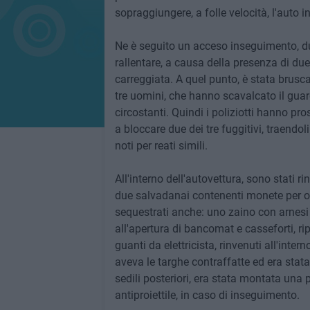
sopraggiungere, a folle velocità, l'auto i
Ne è seguito un acceso inseguimento, dur
rallentare, a causa della presenza di due
carreggiata. A quel punto, è stata brusca
tre uomini, che hanno scavalcato il gua
circostanti. Quindi i poliziotti hanno pr
a bloccare due dei tre fuggitivi, traendol
noti per reati simili.
All'interno dell'autovettura, sono stati r
due salvadanai contenenti monete per olt
sequestrati anche: uno zaino con arnesi
all'apertura di bancomat e casseforti, ripo
guanti da elettricista, rinvenuti all'inte
aveva le targhe contraffatte ed era stata 
sedili posteriori, era stata montata una 
antiproiettile, in caso di inseguimento.