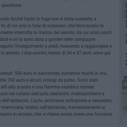
n questione.
ato finché l'auto in fuga non è stata costretta a
 tir, di cui uno in fase di sorpasso, che bloccavano la
mente interrotta la marcia del veicolo, da cui sono usciti
rdrail e se la sono data a gambe nelle campagne
oseguito l'inseguimento a piedi, riuscendo a raggiungere e
i in arresto. I due uomini, baresi di 34 e 37 anni, sono già
invenuti: 500 euro in banconote, numerosi monili in oro,
re 700 euro e alcuni orologi da polso. Sono stati
 atti allo scasso e una fiamma ossidrica idonea
sti nel cofano dell'auto; telefonini, ricetrasmittenti e
rno dell'abitacolo. L'auto, anch'essa sottoposta a sequestro,
riverniciata; inoltre, nell'abitacolo, trasversalmente ai
piastra in acciaio, che si ritiene possa avere una funzione