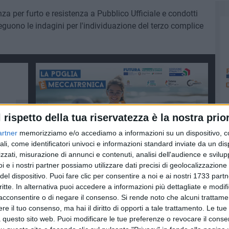
anza per furto e resistenza a Pubblico Ufficiale e condotti
eguono le indagini per l'individuazione del terzo complice
l rispetto della tua riservatezza è la nostra prior
artner
memorizziamo e/o accediamo a informazioni su un dispositivo, c
ali, come identificatori univoci e informazioni standard inviate da un di
zzati, misurazione di annunci e contenuti, analisi dell'audience e svilupp
i e i nostri partner possiamo utilizzare dati precisi di geolocalizzazione 
del dispositivo. Puoi fare clic per consentire a noi e ai nostri 1733 partn
critte. In alternativa puoi accedere a informazioni più dettagliate e modif
acconsentire o di negare il consenso.
Si rende noto che alcuni trattamen
e il tuo consenso, ma hai il diritto di opporti a tale trattamento. Le tue
 questo sito web. Puoi modificare le tue preferenze o revocare il conse