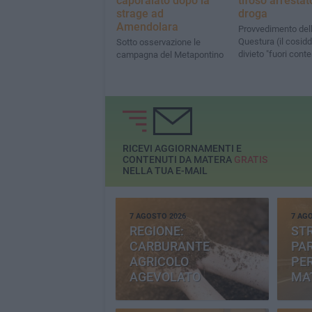
caporalato dopo la
tifoso arrestat
strage ad
droga
Amendolara
Provvedimento del
Questura (il cosidd
Sotto osservazione le
divieto "fuori conte
campagna del Metapontino
RICEVI AGGIORNAMENTI E
CONTENUTI DA MATERA
GRATIS
NELLA TUA E-MAIL
7 AGOSTO 2026
7 AG
REGIONE:
STR
CARBURANTE
PAR
AGRICOLO
PER
AGEVOLATO
MA