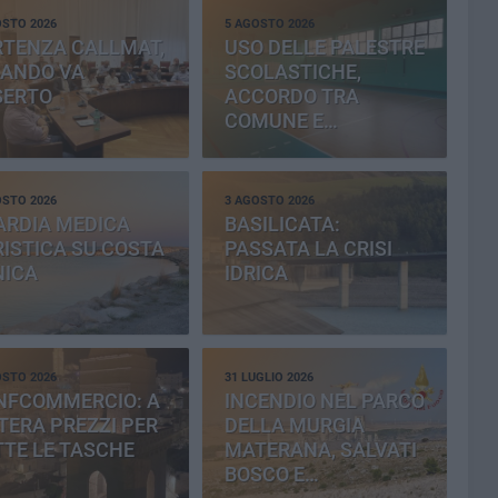
OSTO 2026
5 AGOSTO 2026
RTENZA CALLMAT,
USO DELLE PALESTRE
BANDO VA
SCOLASTICHE,
SERTO
ACCORDO TRA
COMUNE E
PROVINCIA
OSTO 2026
3 AGOSTO 2026
ARDIA MEDICA
BASILICATA:
ISTICA SU COSTA
PASSATA LA CRISI
NICA
IDRICA
OSTO 2026
31 LUGLIO 2026
NFCOMMERCIO: A
INCENDIO NEL PARCO
ERA PREZZI PER
DELLA MURGIA
TE LE TASCHE
MATERANA, SALVATI
BOSCO E