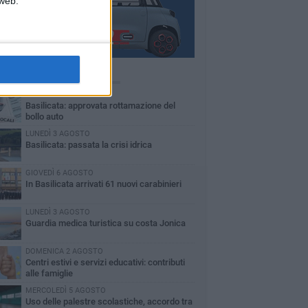
 web.
Ù LETTI QUESTA SETTIMANA
MARTEDÌ 4 AGOSTO
Basilicata: approvata rottamazione del
bollo auto
LUNEDÌ 3 AGOSTO
Basilicata: passata la crisi idrica
GIOVEDÌ 6 AGOSTO
In Basilicata arrivati 61 nuovi carabinieri
LUNEDÌ 3 AGOSTO
Guardia medica turistica su costa Jonica
DOMENICA 2 AGOSTO
Centri estivi e servizi educativi: contributi
alle famiglie
MERCOLEDÌ 5 AGOSTO
Uso delle palestre scolastiche, accordo tra