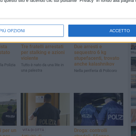
questo sito e facendo clic sul pulsante "Privacy" in fondo alla pagina
PIÙ OPZIONI
ACCETTO
PI
ista
Tre fratelli arrestati
Due arresti e
stato
per stalking e azioni
sequestro 6 kg
violente
stupefacenti, trovato
anche kalashnikov
la Polizia
Tutto è nato da una lite in
una palestra
Nella periferia di Policoro
i per un
Droga: controlli
VITA DI CITTÀ