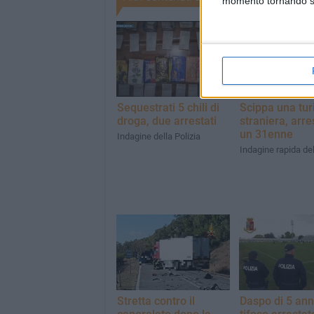
momento tornando su 
Sequestrati 5 chili di
Scippa una tur
droga, due arrestati
straniera, arre
un 31enne
Indagine della Polizia
Indagine rapida del
Stretta contro il
Daspo di 5 ann