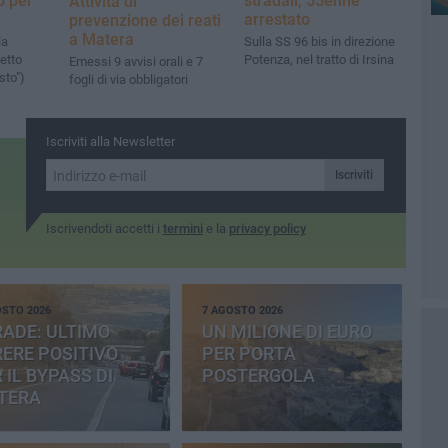
o per
stradali, 55enne
Attività di
arrestato
prevenzione dei reati
a Matera
la
Sulla SS 96 bis in direzione
etto
Potenza, nel tratto di Irsina
Emessi 9 avvisi orali e 7
sto")
fogli di via obbligatori
Iscriviti alla Newsletter
Iscriviti
Iscrivendoti accetti i
termini
e la
privacy policy
OSTO 2026
7 AGOSTO 2026
ADE: ULTIMO
UN MILIONE DI EURO
ERE POSITIVO
PER PORTA
 IL BYPASS DI
POSTERGOLA
TERA