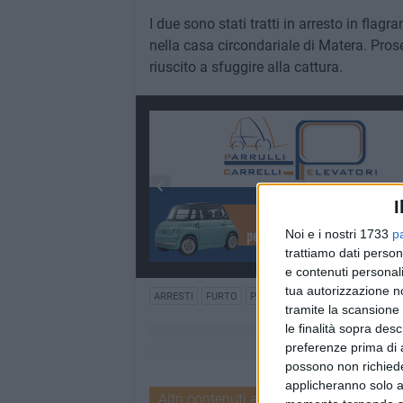
I due sono stati tratti in arresto in flagr
nella casa circondariale di Matera. Pros
riuscito a sfuggire alla cattura.
I
Noi e i nostri 1733
p
trattiamo dati person
e contenuti personali
tua autorizzazione no
ARRESTI
FURTO
POLIZIA DI STATO
tramite la scansione 
le finalità sopra des
preferenze prima di 
possono non richieder
applicheranno solo a
Altri contenuti a tema