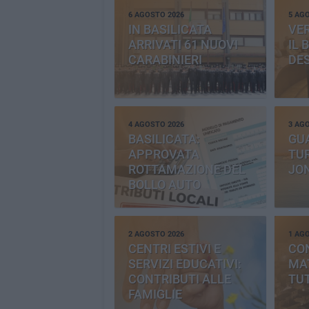
6 AGOSTO 2026
5 AG
IN BASILICATA
VE
ARRIVATI 61 NUOVI
IL 
CARABINIERI
DE
4 AGOSTO 2026
3 AG
BASILICATA:
GU
APPROVATA
TUR
ROTTAMAZIONE DEL
JO
BOLLO AUTO
2 AGOSTO 2026
1 AG
CENTRI ESTIVI E
CO
SERVIZI EDUCATIVI:
MAT
CONTRIBUTI ALLE
TUT
FAMIGLIE