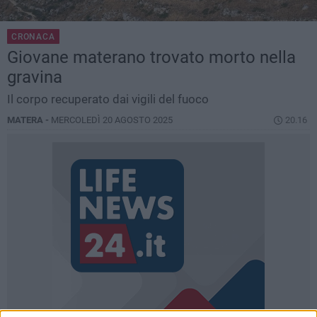
CRONACA
Giovane materano trovato morto nella
gravina
Il corpo recuperato dai vigili del fuoco
MATERA -
MERCOLEDÌ 20 AGOSTO 2025
20.16