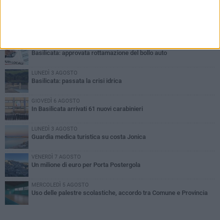
PIÙ LETTI QUESTA SETTIMANA
MARTEDÌ 4 AGOSTO
Basilicata: approvata rottamazione del bollo auto
LUNEDÌ 3 AGOSTO
Basilicata: passata la crisi idrica
GIOVEDÌ 6 AGOSTO
In Basilicata arrivati 61 nuovi carabinieri
LUNEDÌ 3 AGOSTO
Guardia medica turistica su costa Jonica
VENERDÌ 7 AGOSTO
Un milione di euro per Porta Postergola
MERCOLEDÌ 5 AGOSTO
Uso delle palestre scolastiche, accordo tra Comune e Provincia