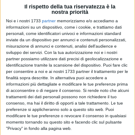
Il rispetto della tua riservatezza è la
nostra priorità
22
Noi e i nostri 1733
partner
memorizziamo e/o accediamo a
Un 25enne materano è stato trovato morto su un costone
informazioni su un dispositivo, come i cookie, e trattiamo dati
della gravina, a ridosso di Vico Solitario nei Sassi di Matera.
personali, come identificatori univoci e informazioni standard
Non si conoscono le cause della morte. Sul posto sono
inviate da un dispositivo per annunci e contenuti personalizzati,
misurazione di annunci e contenuti, analisi dell'audience e
intervenuti i Carabinieri e la Polizia di Stato.
sviluppo dei servizi.
Con la tua autorizzazione noi e i nostri
partner possiamo utilizzare dati precisi di geolocalizzazione e
Il corpo è stato recuperato dai vigili del fuoco. L'intervento,
identificazione tramite la scansione del dispositivo. Puoi fare clic
reso particolarmente complesso dalle condizioni del luogo,
per consentire a noi e ai nostri 1733 partner il trattamento per le
ha richiesto il supporto degli esperti del nucleo S.A.F. (Speleo
finalità sopra descritte. In alternativa puoi accedere a
Alpino Fluviale) e degli elicotteristi del nucleo di Bari.
informazioni più dettagliate e modificare le tue preferenze prima
di acconsentire o di negare il consenso.
Si rende noto che alcuni
trattamenti dei dati personali possono non richiedere il tuo
Tra le ipotesi, la caduta. Ma non si esclude nemmeno il
consenso, ma hai il diritto di opporti a tale trattamento. Le tue
gesto volontario. Tutto è ancora da accertare.
preferenze si applicheranno solo a questo sito web. Puoi
modificare le tue preferenze o revocare il consenso in qualsiasi
momento tornando su questo sito e facendo clic sul pulsante
"Privacy" in fondo alla pagina web.