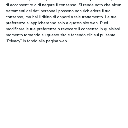
L'amministrazione ha tenuto a sottolineare come "queste
di acconsentire o di negare il consenso.
Si rende noto che alcuni
ricognizioni servono per verificare lo stato dei plessi in
trattamenti dei dati personali possono non richiedere il tuo
maniera sommaria, senza valore di responsabilità per i
consenso, ma hai il diritto di opporti a tale trattamento. Le tue
pareri dati da parte dei tecnici" spiega Nico Trombetta. "Sono
preferenze si applicheranno solo a questo sito web. Puoi
sopralluoghi per verificare se ci sono macroscopiche crepe o
modificare le tue preferenze o revocare il consenso in qualsiasi
situazioni di pericolo imminente che porterebbero
momento tornando su questo sito e facendo clic sul pulsante
all'immediata chiusura dei plessi".
"Privacy" in fondo alla pagina web.
Ma, nello specifico, gli edifici scolastici sono spesso
controllati. "Almeno un paio di volte all'anno vengono
effettuati sopralluoghi su richiesta da parte dei dirigenti
scolastici, quindi siamo abbastanza tranquilli sullo stato
delle strutture. Certo, l'iniziativa è utile per far capire
all'opinione pubblica l'importanza di controlli periodici, e per
far capire a tutti quanto sia importante fare il proprio dovere,
soprattutto nelle abitazioni private".
Nel primo pomeriggio si proseguirà con la scuola Minozzi,
per poi dare spazio anche a tutte le altre strutture. A