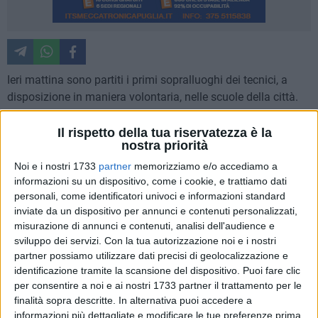
Ieri mattina sono partiti i primi sopralluoghi dei tecnici, a
disposizione in maniera volontaria, nelle scuole della città.
La prima visita è stata effettuata alla Marconi, dove assieme
Il rispetto della tua riservatezza è la
nostra priorità
al dirigente scolastico e all'assessore ai Lavori pubblici, Nico
Trombetta, gli esponenti degli ordini professionali, con il
Noi e i nostri 1733
partner
memorizziamo e/o accediamo a
rappresentante dei geologi, Filippo Cristallo, degli Architetti,
informazioni su un dispositivo, come i cookie, e trattiamo dati
personali, come identificatori univoci e informazioni standard
Francesco Gioia e Emilia Olivieri, degli ingegneri, Mario
inviate da un dispositivo per annunci e contenuti personalizzati,
Maragno, e dei Geometri, Giovanni Cotrufo, con l'apporto dei
misurazione di annunci e contenuti, analisi dell'audience e
Vigili del Fuoco, hanno effettuato una perlustrazione
sviluppo dei servizi.
Con la tua autorizzazione noi e i nostri
dell'intero edificio.
partner possiamo utilizzare dati precisi di geolocalizzazione e
identificazione tramite la scansione del dispositivo. Puoi fare clic
I primi rilevamenti sono stati positivi, essendo la Marconi un
per consentire a noi e ai nostri 1733 partner il trattamento per le
plesso da poco ristrutturato ed in generale, in buono stato.
finalità sopra descritte. In alternativa puoi accedere a
informazioni più dettagliate e modificare le tue preferenze prima