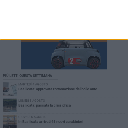
PIÙ LETTI QUESTA SETTIMANA
MARTEDÌ 4 AGOSTO
Basilicata: approvata rottamazione del bollo auto
LUNEDÌ 3 AGOSTO
Basilicata: passata la crisi idrica
GIOVEDÌ 6 AGOSTO
In Basilicata arrivati 61 nuovi carabinieri