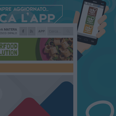
 DA
MATERA
APP
ESCO DIPALO