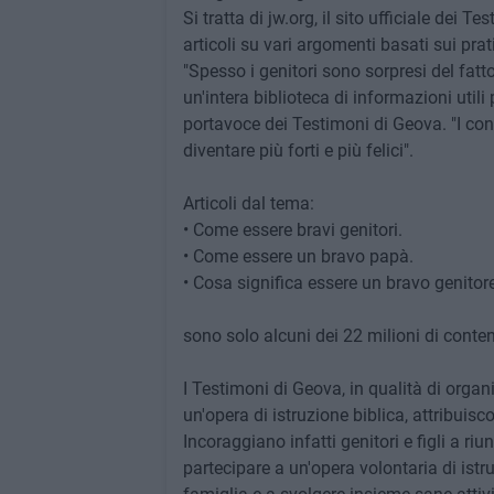
Si tratta di jw.org, il sito ufficiale dei
articoli su vari argomenti basati sui prati
"Spesso i genitori sono sorpresi del fat
un'intera biblioteca di informazioni util
portavoce dei Testimoni di Geova. "I cont
diventare più forti e più felici".
Articoli dal tema:
• Come essere bravi genitori.
• Come essere un bravo papà.
• Cosa significa essere un bravo genitor
sono solo alcuni dei 22 milioni di contenu
I Testimoni di Geova, in qualità di org
un'opera di istruzione biblica, attribuis
Incoraggiano infatti genitori e figli a riu
partecipare a un'opera volontaria di istr