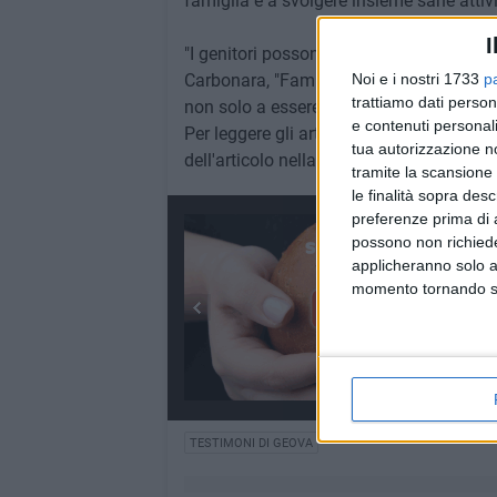
famiglia e a svolgere insieme sane attivit
I
"I genitori possono fare molto perché all
Carbonara, "Famiglie forti creano comunità
Noi e i nostri 1733
p
trattiamo dati person
non solo a essere buoni cristiani, ma an
e contenuti personali
Per leggere gli articoli elencati sopra e i c
tua autorizzazione no
dell'articolo nella barra di ricerca
tramite la scansione 
le finalità sopra des
preferenze prima di 
possono non richieder
applicheranno solo a
momento tornando su 
TESTIMONI DI GEOVA