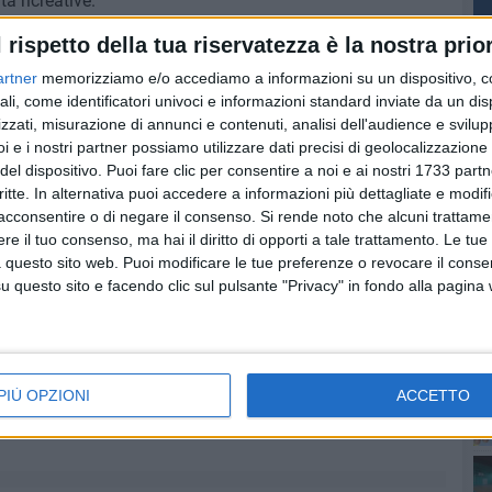
à ricreative.
l rispetto della tua riservatezza è la nostra prior
'interno della famiglia regnino amore e unità", ha detto
 forti. Nei nostri luoghi di culto genitori e figli imparano
artner
memorizziamo e/o accediamo a informazioni su un dispositivo, c
ali, come identificatori univoci e informazioni standard inviate da un di
che bravi componenti della società".
PI
zzati, misurazione di annunci e contenuti, analisi dell'audience e svilupp
ontenuti ad essi correlati, visita jw.org e digita il titolo
i e i nostri partner possiamo utilizzare dati precisi di geolocalizzazione 
del dispositivo. Puoi fare clic per consentire a noi e ai nostri 1733 partn
critte. In alternativa puoi accedere a informazioni più dettagliate e modif
acconsentire o di negare il consenso.
Si rende noto che alcuni trattamen
e il tuo consenso, ma hai il diritto di opporti a tale trattamento. Le tue
 questo sito web. Puoi modificare le tue preferenze o revocare il conse
questo sito e facendo clic sul pulsante "Privacy" in fondo alla pagina
PIÙ OPZIONI
ACCETTO