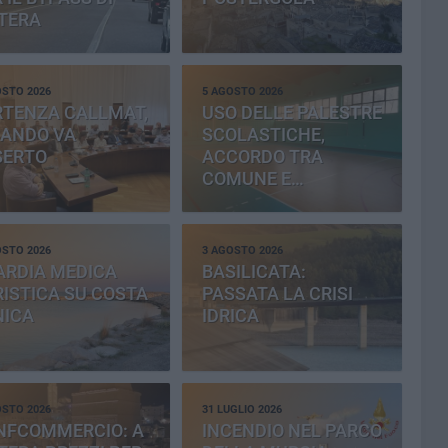
TERA
OSTO 2026
5 AGOSTO 2026
RTENZA CALLMAT,
USO DELLE PALESTRE
BANDO VA
SCOLASTICHE,
SERTO
ACCORDO TRA
COMUNE E
PROVINCIA
OSTO 2026
3 AGOSTO 2026
ARDIA MEDICA
BASILICATA:
ISTICA SU COSTA
PASSATA LA CRISI
NICA
IDRICA
OSTO 2026
31 LUGLIO 2026
NFCOMMERCIO: A
INCENDIO NEL PARCO