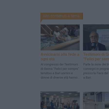
Altri contenuti a tema
Avvicinarsi alla fede a
Testimoni di G
ogni età
“Felici per se
Al congresso dei Testimoni
Parte la serie dei t
di Geova “Felici per sempre”
convegni in prog
tenutosi a Bari uomini e
presso la Fiera de
donne di diverse età hanno
a Bari
abbracciato la fede tramite
il battesimo.