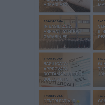
AGEVOLATO
MA
6 AGOSTO 2026
5 AG
IN BASILICATA
VE
ARRIVATI 61 NUOVI
IL 
CARABINIERI
DE
4 AGOSTO 2026
3 AG
BASILICATA:
GU
APPROVATA
TUR
ROTTAMAZIONE DEL
JO
BOLLO AUTO
2 AGOSTO 2026
1 AG
CENTRI ESTIVI E
CO