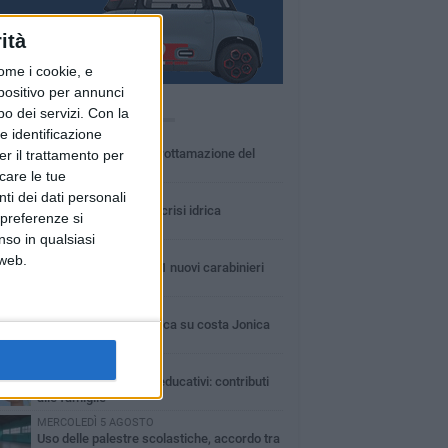
ità
ome i cookie, e
spositivo per annunci
Ù LETTI QUESTA SETTIMANA
o dei servizi.
Con la
e identificazione
MARTEDÌ 4 AGOSTO
Basilicata: approvata rottamazione del
er il trattamento per
bollo auto
icare le tue
LUNEDÌ 3 AGOSTO
ti dei dati personali
Basilicata: passata la crisi idrica
 preferenze si
nso in qualsiasi
GIOVEDÌ 6 AGOSTO
 web.
In Basilicata arrivati 61 nuovi carabinieri
LUNEDÌ 3 AGOSTO
Guardia medica turistica su costa Jonica
DOMENICA 2 AGOSTO
Centri estivi e servizi educativi: contributi
alle famiglie
MERCOLEDÌ 5 AGOSTO
Uso delle palestre scolastiche, accordo tra