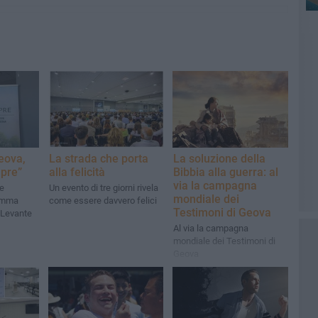
eova,
La strada che porta
La soluzione della
mpre”
alla felicità
Bibbia alla guerra: al
via la campagna
re
Un evento di tre giorni rivela
mondiale dei
ramma
come essere davvero felici
Testimoni di Geova
l Levante
Al via la campagna
mondiale dei Testimoni di
Geova