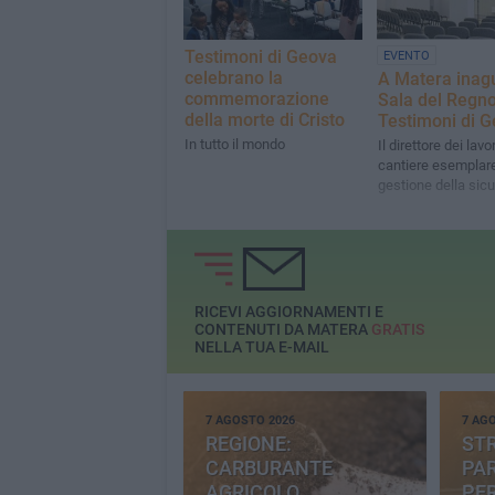
Testimoni di Geova
EVENTO
celebrano la
A Matera inagu
commemorazione
Sala del Regno
della morte di Cristo
Testimoni di 
In tutto il mondo
Il direttore dei lavo
cantiere esemplare
gestione della sic
RICEVI AGGIORNAMENTI E
CONTENUTI DA MATERA
GRATIS
NELLA TUA E-MAIL
7 AGOSTO 2026
7 AG
REGIONE:
STR
CARBURANTE
PAR
AGRICOLO
PER