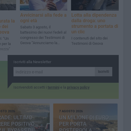
Avvicinarsi alla fede a
Lotta alla dipendenza
ogni età
dalla droga: uno
rata la
strumento a portata di
 dei
Sabato 3 agosto, il
un clic
Geova
battesimo dei nuovi fedeli al
congresso dei Testimoni di
I contenuti del sito dei
ri: “Un
Geova “Annunciamo la
Testimoni di Geova
 per la
buona notizia!”
urezza”
Iscriviti alla Newsletter
Iscriviti
Iscrivendoti accetti i
termini
e la
privacy policy
OSTO 2026
7 AGOSTO 2026
ADE: ULTIMO
UN MILIONE DI EURO
ERE POSITIVO
PER PORTA
 IL BYPASS DI
POSTERGOLA