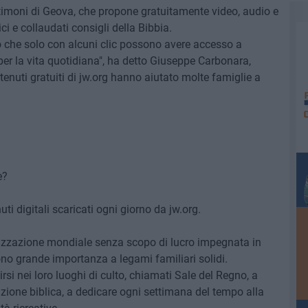
 Testimoni di Geova, che propone gratuitamente video, audio e
ci e collaudati consigli della Bibbia.
to che solo con alcuni clic possono avere accesso a
i per la vita quotidiana", ha detto Giuseppe Carbonara,
enuti gratuiti di jw.org hanno aiutato molte famiglie a
e?
ti digitali scaricati ogni giorno da jw.org.
anizzazione mondiale senza scopo di lucro impegnata in
cono grande importanza a legami familiari solidi.
nirsi nei loro luoghi di culto, chiamati Sale del Regno, a
uzione biblica, a dedicare ogni settimana del tempo alla