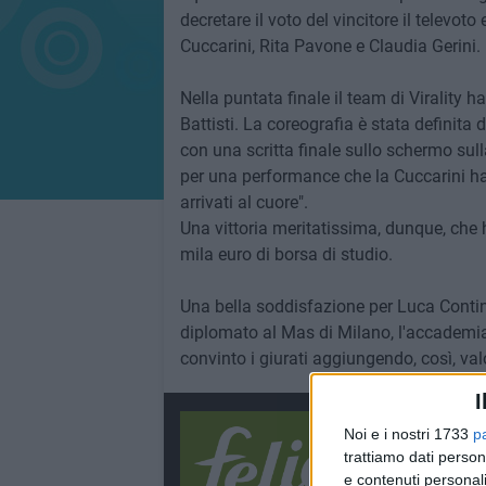
decretare il voto del vincitore il televot
Cuccarini, Rita Pavone e Claudia Gerini.
Nella puntata finale il team di Virality 
Battisti. La coreografia è stata definita
con una scritta finale sullo schermo sul
per una performance che la Cuccarini ha
arrivati al cuore".
Una vittoria meritatissima, dunque, che h
mila euro di borsa di studio.
Una bella soddisfazione per Luca Contini,
diplomato al Mas di Milano, l'accademia
convinto i giurati aggiungendo, così, val
I
Noi e i nostri 1733
p
trattiamo dati person
e contenuti personali