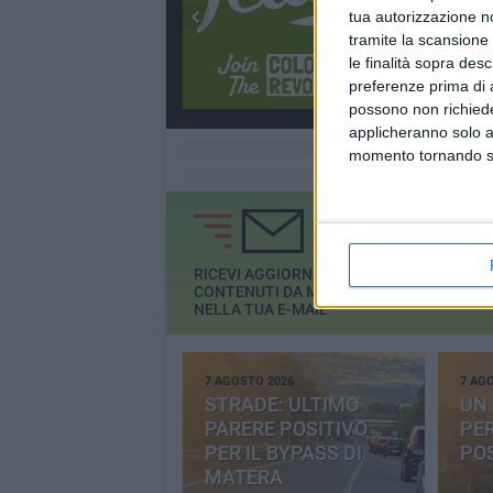
tua autorizzazione no
tramite la scansione 
le finalità sopra des
preferenze prima di 
possono non richieder
applicheranno solo a
momento tornando su 
RICEVI AGGIORNAMENTI E
CONTENUTI DA MATERA
GRATIS
NELLA TUA E-MAIL
7 AGOSTO 2026
7 AG
STRADE: ULTIMO
UN 
PARERE POSITIVO
PE
PER IL BYPASS DI
PO
MATERA