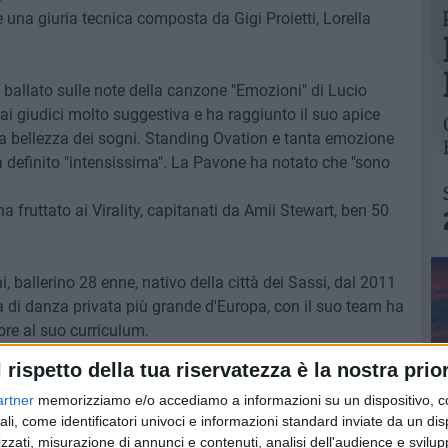
o e una giuria tecnica composta da Gigi Proietti, Lorella
ha ballato sulle note della canzone "Emozioni" di Lucio
 dai giudici molto suggestiva e ha raggiunto il suo apice
la bellezza dei sogni. Standing Ovation e tanta emozione
 definito "intensissima". La Pavone ha notato che "sono
a fruttato ai Virality, capitanati da Amii Stewart, ben 50
 ballerino 28 enne, nativo della città dei Sassi, dal 2011
 di danza privata più grande d'Europa, con il suo team ha
ore al suo curriculum.
l rispetto della tua riservatezza è la nostra prior
artner
memorizziamo e/o accediamo a informazioni su un dispositivo, c
ali, come identificatori univoci e informazioni standard inviate da un di
zzati, misurazione di annunci e contenuti, analisi dell'audience e svilupp