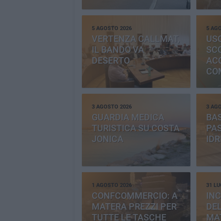
5 AGOSTO 2026
5 AG
VERTENZA CALLMAT,
USO
IL BANDO VA
SC
DESERTO
AC
CO
PR
3 AGOSTO 2026
3 AG
GUARDIA MEDICA
BAS
TURISTICA SU COSTA
PAS
JONICA
IDR
1 AGOSTO 2026
31 LU
CONFCOMMERCIO: A
INC
MATERA PREZZI PER
DE
TUTTE LE TASCHE
MA