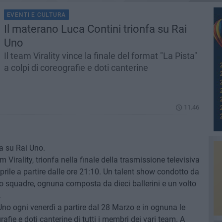
EVENTI E CULTURA
Il materano Luca Contini trionfa su Rai
Uno
Il team Virality vince la finale del format "La Pista"
a colpi di coreografie e doti canterine
11.46
fa su Rai Uno.
 Virality, trionfa nella finale della trasmissione televisiva
prile a partire dalle ore 21:10. Un talent show condotto da
o squadre, ognuna composta da dieci ballerini e un volto
.
no ogni venerdì a partire dal 28 Marzo e in ognuna le
afie e doti canterine di tutti i membri dei vari team. A