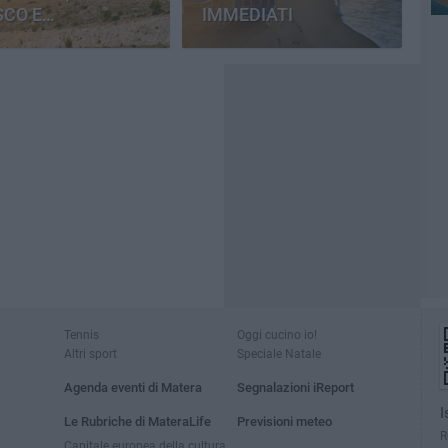
SCO E
IMMEDIATI
MENTERIA
Tennis
Oggi cucino io!
Altri sport
Speciale Natale
Agenda eventi di Matera
Segnalazioni iReport
I
Le Rubriche di MateraLife
Previsioni meteo
R
Capitale europea della cultura