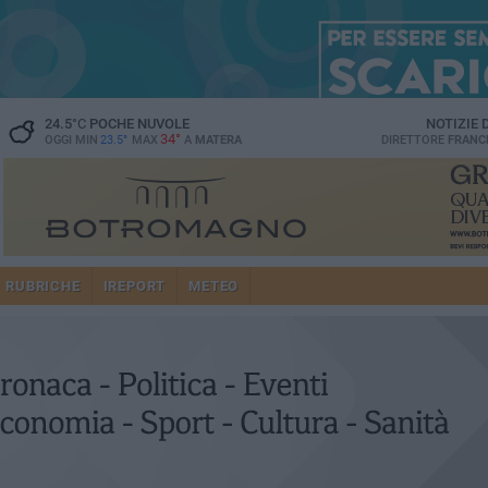
24.5
°C
POCHE NUVOLE
NOTIZIE
34°
OGGI MIN
23.5°
MAX
A
MATERA
DIRETTORE
FRANC
RUBRICHE
IREPORT
METEO