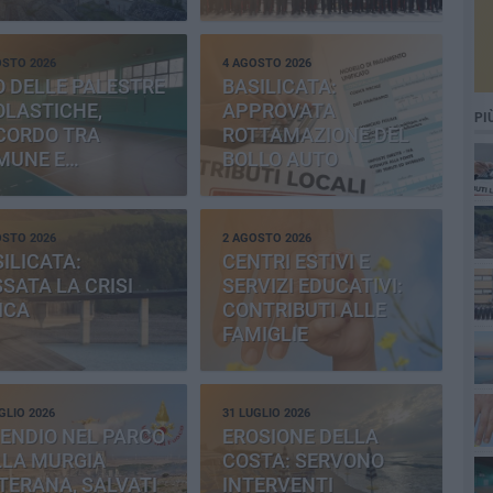
OSTO 2026
4 AGOSTO 2026
 DELLE PALESTRE
BASILICATA:
OLASTICHE,
APPROVATA
PI
CORDO TRA
ROTTAMAZIONE DEL
MUNE E
BOLLO AUTO
OVINCIA
OSTO 2026
2 AGOSTO 2026
ILICATA:
CENTRI ESTIVI E
SATA LA CRISI
SERVIZI EDUCATIVI:
ICA
CONTRIBUTI ALLE
FAMIGLIE
GLIO 2026
31 LUGLIO 2026
ENDIO NEL PARCO
EROSIONE DELLA
LLA MURGIA
COSTA: SERVONO
TERANA, SALVATI
INTERVENTI