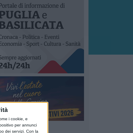
ità
ome i cookie, e
spositivo per annunci
o dei servizi.
Con la