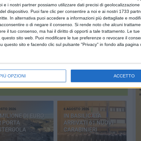
i e i nostri partner possiamo utilizzare dati precisi di geolocalizzazione 
del dispositivo. Puoi fare clic per consentire a noi e ai nostri 1733 partn
critte. In alternativa puoi accedere a informazioni più dettagliate e modif
acconsentire o di negare il consenso.
Si rende noto che alcuni trattamen
e il tuo consenso, ma hai il diritto di opporti a tale trattamento. Le tue
 questo sito web. Puoi modificare le tue preferenze o revocare il conse
questo sito e facendo clic sul pulsante "Privacy" in fondo alla pagina
Iscriviti alla Newsletter
Iscriviti
PIÙ OPZIONI
ACCETTO
Iscrivendoti accetti i
termini
e la
privacy policy
OSTO 2026
6 AGOSTO 2026
MILIONE DI EURO
IN BASILICATA
R PORTA
ARRIVATI 61 NUOVI
STERGOLA
CARABINIERI