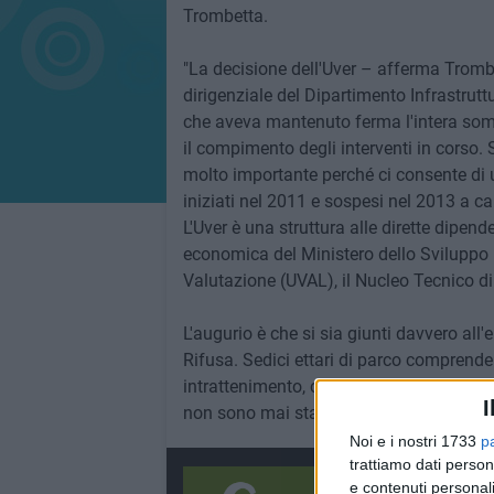
Trombetta.
"La decisione dell'Uver – afferma Trom
dirigenziale del Dipartimento Infrastrutt
che aveva mantenuto ferma l'intera somma 
il compimento degli interventi in corso.
molto importante perché ci consente di uti
iniziati nel 2011 e sospesi nel 2013 a cau
L'Uver è una struttura alle dirette dipen
economica del Ministero dello Sviluppo
Valutazione (UVAL), il Nucleo Tecnico di 
L'augurio è che si sia giunti davvero all'
Rifusa. Sedici ettari di parco comprenden
intrattenimento, che sarebbero dovuti diven
I
non sono mai stati inaugurati diventando 
Noi e i nostri 1733
p
trattiamo dati person
e contenuti personali