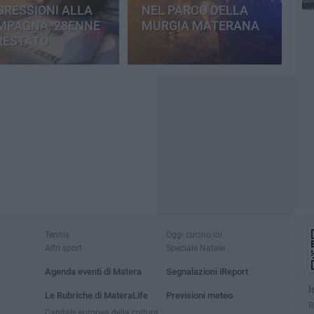
RESSIONI ALLA
NEL PARCO DELLA
MPAGNA, 28ENNE
MURGIA MATERANA
RESTATO
Tennis
Oggi cucino io!
Altri sport
Speciale Natale
Agenda eventi di Matera
Segnalazioni iReport
I
Le Rubriche di MateraLife
Previsioni meteo
R
Capitale europea della cultura