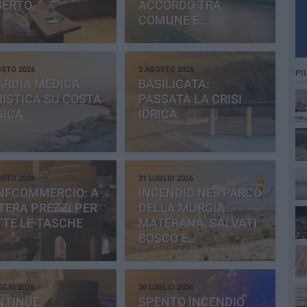
SERTO
ACCORDO TRA
COMUNE E
PROVINCIA
OSTO 2026
3 AGOSTO 2026
PI
ARDIA MEDICA
BASILICATA:
ISTICA SU COSTA
PASSATA LA CRISI
NICA
IDRICA
OSTO 2026
31 LUGLIO 2026
NFCOMMERCIO: A
INCENDIO NEL PARCO
ERA PREZZI PER
DELLA MURGIA
TE LE TASCHE
MATERANA, SALVATI
BOSCO E
CEMENTERIA
GLIO 2026
30 LUGLIO 2026
NTINUE
SPENTO INCENDIO