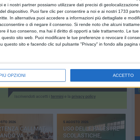
i e i nostri partner possiamo utilizzare dati precisi di geolocalizzazione 
del dispositivo. Puoi fare clic per consentire a noi e ai nostri 1733 partn
critte. In alternativa puoi accedere a informazioni più dettagliate e modif
acconsentire o di negare il consenso.
Si rende noto che alcuni trattamen
e il tuo consenso, ma hai il diritto di opporti a tale trattamento. Le tue
 questo sito web. Puoi modificare le tue preferenze o revocare il conse
questo sito e facendo clic sul pulsante "Privacy" in fondo alla pagina
Iscriviti alla Newsletter
PIÙ OPZIONI
ACCETTO
Iscriviti
Iscrivendoti accetti i
termini
e la
privacy policy
OSTO 2026
5 AGOSTO 2026
RTENZA CALLMAT,
USO DELLE PALESTRE
BANDO VA
SCOLASTICHE,