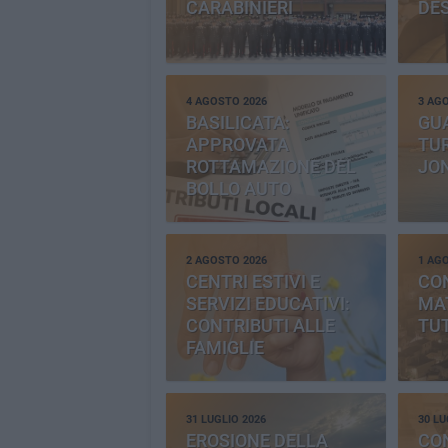
CARABINIERI
DE
4 AGOSTO 2026
3 AG
BASILICATA:
GU
APPROVATA
TUR
ROTTAMAZIONE DEL
JO
BOLLO AUTO
2 AGOSTO 2026
1 AG
CENTRI ESTIVI E
CO
SERVIZI EDUCATIVI:
MAT
CONTRIBUTI ALLE
TUT
FAMIGLIE
31 LUGLIO 2026
30 LU
EROSIONE DELLA
CO