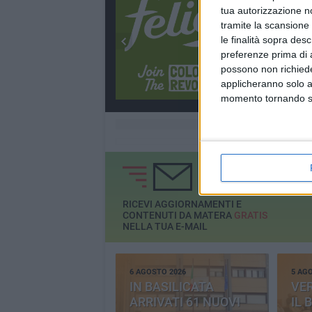
tua autorizzazione no
tramite la scansione 
le finalità sopra des
preferenze prima di 
possono non richieder
applicheranno solo a
momento tornando su 
RICEVI AGGIORNAMENTI E
CONTENUTI DA MATERA
GRATIS
NELLA TUA E-MAIL
6 AGOSTO 2026
5 AG
IN BASILICATA
VE
ARRIVATI 61 NUOVI
IL 