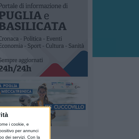
ità
ome i cookie, e
spositivo per annunci
o dei servizi.
Con la