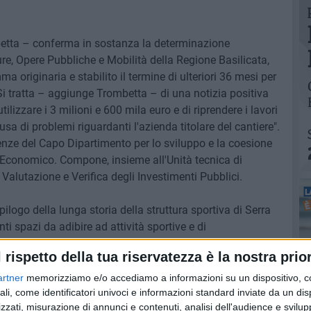
betta – conferma in sostanza la determinazione
ure, Opere Pubbliche e Mobilità della Regione Basilicata,
originaria e stabilito il termine di ulteriori 36 mesi per
 Si tratta – aggiunge Trombetta – di una notizia positiva
lizzare i 3 milioni e 600 mila euro e di riprendere i lavori
sa di problemi riguardanti l'azienda titolare del cantiere".
denze del Capo Dipartimento per lo sviluppo e la coesione
 Economico. Compone, insieme all'Unità tecnica di
Valutazione e Verifica degli Investimenti Pubblici.
epilogo della lunga storia della struttura sportiva di Serra
ti spazi da adibire ad attività sportive e di
tare il fiore all'occhiello della città, ma che, in realtà,
l rispetto della tua riservatezza è la nostra prior
terreno fertile per i vandali.
artner
memorizziamo e/o accediamo a informazioni su un dispositivo, c
ali, come identificatori univoci e informazioni standard inviate da un di
zzati, misurazione di annunci e contenuti, analisi dell'audience e svilupp