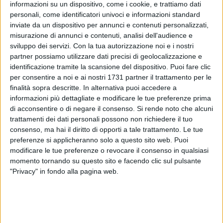
informazioni su un dispositivo, come i cookie, e trattiamo dati
personali, come identificatori univoci e informazioni standard
inviate da un dispositivo per annunci e contenuti personalizzati,
misurazione di annunci e contenuti, analisi dell'audience e
Il cadavere di un cittadino romeno è stato ritrovato pochi
sviluppo dei servizi.
Con la tua autorizzazione noi e i nostri
partner possiamo utilizzare dati precisi di geolocalizzazione e
minuti fa nella struttura abbandonata che sarebbe dovuta
identificazione tramite la scansione del dispositivo. Puoi fare clic
diventare una biblioteca nel rione San Giacomo, periferia
per consentire a noi e ai nostri 1731 partner il trattamento per le
Nord, luogo abusivamente occupato da tanti stranieri.
finalità sopra descritte. In alternativa puoi accedere a
informazioni più dettagliate e modificare le tue preferenze prima
Secondo le prime informazioni il cadavere sarebbe stato
di acconsentire o di negare il consenso.
Si rende noto che alcuni
ritrovato al secondo piano dello stabile. Le testimonianze
trattamenti dei dati personali possono non richiedere il tuo
raccolte sul luogo riferiscono di un uomo di circa 60 anni di
consenso, ma hai il diritto di opporti a tale trattamento. Le tue
preferenze si applicheranno solo a questo sito web. Puoi
nazionalità romena che viveva nella struttura abbandonata
modificare le tue preferenze o revocare il consenso in qualsiasi
insieme ai due figli, primi a chiamare i soccorsi. L'uomo era
momento tornando su questo sito e facendo clic sul pulsante
conosciuto dalla comunità parrocchiale della chiesa di San
"Privacy" in fondo alla pagina web.
Giacomo, dove si recava quotidianamente per assistere alla
santa messa, ricevere la comunione e spesso per chiedere
assistenza.