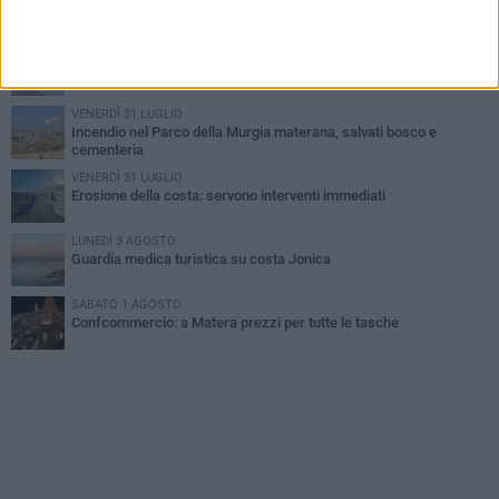
Basilicata: approvata rottamazione del bollo auto
LUNEDÌ 3 AGOSTO
Basilicata: passata la crisi idrica
VENERDÌ 31 LUGLIO
Incendio nel Parco della Murgia materana, salvati bosco e
cementeria
VENERDÌ 31 LUGLIO
Erosione della costa: servono interventi immediati
LUNEDÌ 3 AGOSTO
Guardia medica turistica su costa Jonica
SABATO 1 AGOSTO
Confcommercio: a Matera prezzi per tutte le tasche