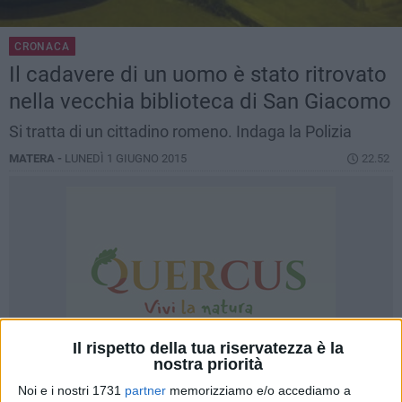
CRONACA
Il cadavere di un uomo è stato ritrovato
nella vecchia biblioteca di San Giacomo
Si tratta di un cittadino romeno. Indaga la Polizia
MATERA -
LUNEDÌ 1 GIUGNO 2015
22.52
Il rispetto della tua riservatezza è la
nostra priorità
Noi e i nostri 1731
partner
memorizziamo e/o accediamo a