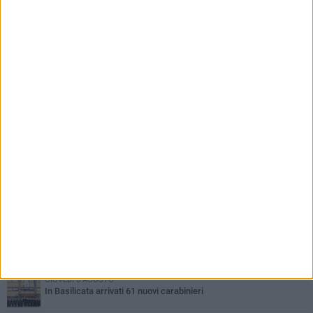
PIÙ LETTI QUESTA SETTIMANA
MARTEDÌ 4 AGOSTO
Basilicata: approvata rottamazione del bollo auto
LUNEDÌ 3 AGOSTO
Basilicata: passata la crisi idrica
GIOVEDÌ 6 AGOSTO
In Basilicata arrivati 61 nuovi carabinieri