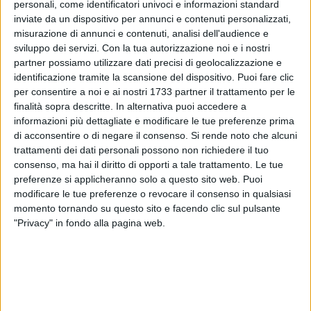
personali, come identificatori univoci e informazioni standard
inviate da un dispositivo per annunci e contenuti personalizzati,
misurazione di annunci e contenuti, analisi dell'audience e
Poteva avere conseguenze ben peggiori l'incidente
sviluppo dei servizi.
Con la tua autorizzazione noi e i nostri
verificatosi un'ora fa in via Eurola la strada dove la scorsa
partner possiamo utilizzare dati precisi di geolocalizzazione e
settimana un giovane ha perso il controllo della sua Mini ed
identificazione tramite la scansione del dispositivo. Puoi fare clic
è finito contro un albero.
per consentire a noi e ai nostri 1733 partner il trattamento per le
finalità sopra descritte. In alternativa puoi accedere a
Protagonista di questo ennesimo incidente un ragazzo di 23
informazioni più dettagliate e modificare le tue preferenze prima
anni che per cause ancora da accertare ma molto
di acconsentire o di negare il consenso.
Si rende noto che alcuni
probabilmente a causa dell'asfalto reso viscido dalla
trattamenti dei dati personali possono non richiedere il tuo
pioggia, mentre percorreva la circovallazione di via dei
consenso, ma hai il diritto di opporti a tale trattamento. Le tue
Normanni ha perso il controllo della sia Nissan Micra e si
preferenze si applicheranno solo a questo sito web. Puoi
ribaltato in viale Europa finendo la sua corsa sul parapetto
modificare le tue preferenze o revocare il consenso in qualsiasi
protetto da una ringhiera in ferro.
momento tornando su questo sito e facendo clic sul pulsante
"Privacy" in fondo alla pagina web.
L'autista se l'è cavata con alcune ferite di cui al momento
non si conosce la gravità. E' stato soccorso dai sanitari del
118 e trasportato in ospedale.