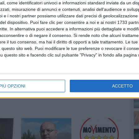
ali, come identificatori univoci e informazioni standard inviate da un di
zzati, misurazione di annunci e contenuti, analisi dell'audience e svilupp
i e i nostri partner possiamo utilizzare dati precisi di geolocalizzazione 
del dispositivo. Puoi fare clic per consentire a noi e ai nostri 1733 partn
critte. In alternativa puoi accedere a informazioni più dettagliate e modif
PI
acconsentire o di negare il consenso.
Si rende noto che alcuni trattamen
e il tuo consenso, ma hai il diritto di opporti a tale trattamento. Le tue
 questo sito web. Puoi modificare le tue preferenze o revocare il conse
questo sito e facendo clic sul pulsante "Privacy" in fondo alla pagina
PIÙ OPZIONI
ACCETTO