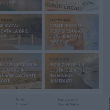
MUNE E
BOLLO AUTO
OVINCIA
OSTO 2026
2 AGOSTO 2026
ILICATA:
CENTRI ESTIVI E
SATA LA CRISI
SERVIZI EDUCATIVI:
ICA
CONTRIBUTI ALLE
FAMIGLIE
GLIO 2026
31 LUGLIO 2026
ENDIO NEL PARCO
EROSIONE DELLA
LLA MURGIA
COSTA: SERVONO
TERANA, SALVATI
INTERVENTI
SCO E
IMMEDIATI
MENTERIA
Tennis
Oggi cucino io!
Altri sport
Speciale Natale