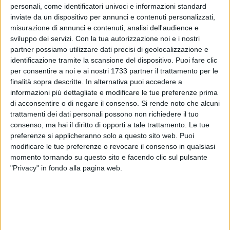
personali, come identificatori univoci e informazioni standard
inviate da un dispositivo per annunci e contenuti personalizzati,
misurazione di annunci e contenuti, analisi dell'audience e
Anche il Consiglio di Stato da ragione a Marcello Pittella.
sviluppo dei servizi.
Con la tua autorizzazione noi e i nostri
partner possiamo utilizzare dati precisi di geolocalizzazione e
È stato definitivamente respinto il ricorso presentato
identificazione tramite la scansione del dispositivo. Puoi fare clic
dall'avvocato Aurelio Pace, candidato consigliere regionale
per consentire a noi e ai nostri 1733 partner il trattamento per le
del centrodestra nella lista del Pdl, contro la riammissione
finalità sopra descritte. In alternativa puoi accedere a
della lista "Pittella Presidente" nella circoscrizione della
informazioni più dettagliate e modificare le tue preferenze prima
di acconsentire o di negare il consenso.
Si rende noto che alcuni
provincia di Potenza.
trattamenti dei dati personali possono non richiedere il tuo
consenso, ma hai il diritto di opporti a tale trattamento. Le tue
Il Consiglio di Stato, martedì pomeriggio, si è pronunciato
preferenze si applicheranno solo a questo sito web. Puoi
definitivamente dichiarando la lista "Pittella presidente"
modificare le tue preferenze o revocare il consenso in qualsiasi
valida e quindi ammessa alle competizioni regionali del
momento tornando su questo sito e facendo clic sul pulsante
prossimi 17 e 18 novembre.
"Privacy" in fondo alla pagina web.
Restano fuori, invece, le liste del Mir, quella di "Liberiamo la
Basilicata" di Giuseppe Di Bello e quella di La Destra -
Fiamma Tricolore.
Dallo scorso 19 ottobre scorso, giorno della presnetazione