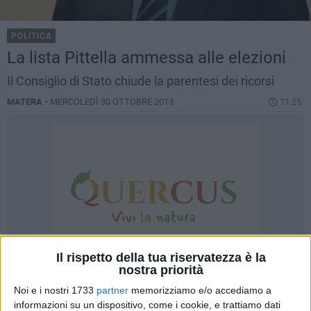
POLITICA
La lista Pittella ammessa alle elezioni
Il Consiglio di Stato chiude la parentesi dei ricorsi
MATERA -
MERCOLEDÌ 30 OTTOBRE 2013
11.25
Il rispetto della tua riservatezza è la
nostra priorità
Noi e i nostri 1733
partner
memorizziamo e/o accediamo a
informazioni su un dispositivo, come i cookie, e trattiamo dati