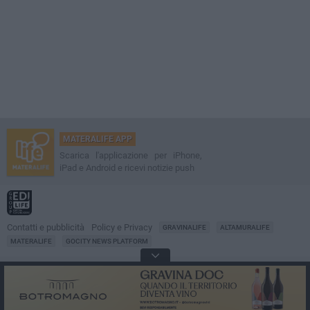
MATERALIFE APP
Scarica l'applicazione per iPhone,
iPad e Android e ricevi notizie push
Contatti e pubblicità
Policy e Privacy
GRAVINALIFE
ALTAMURALIFE
MATERALIFE
GOCITY NEWS PLATFORM
Notizie da
Matera
Direttore
Francesco Dipalo
© 2001-2026 Edilife. Tutti i diritti riservati. Nessuna parte di questo sito può
essere riprodotta senza il permesso scritto dell'editore. Tecnologia: GoCity
Urban Platform.