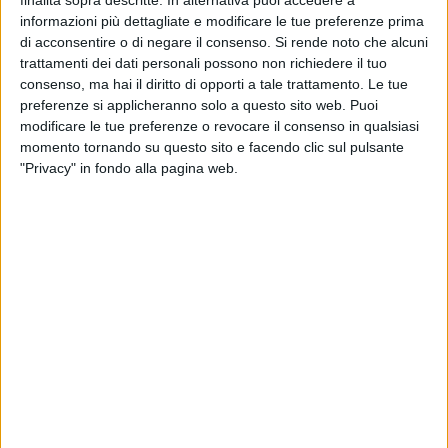
luglio del 2012 attendono solamente di essere ratificate dal
informazioni più dettagliate e modificare le tue preferenze prima
Consiglio comunale, e che ora, invece, dovranno ripercorrere
di acconsentire o di negare il consenso.
Si rende noto che alcuni
l'iter partendo dalle Commissioni.
trattamenti dei dati personali possono non richiedere il tuo
consenso, ma hai il diritto di opporti a tale trattamento. Le tue
Due storie parallele che intrecciano sport e politica in città,
preferenze si applicheranno solo a questo sito web. Puoi
ma che non s'incontreranno mai per via di vicende troppo
modificare le tue preferenze o revocare il consenso in qualsiasi
controverse e in disaccordo tra di loro per permettere una
momento tornando su questo sito e facendo clic sul pulsante
valutazione reale dell'operato dell'amministrazione in tal
"Privacy" in fondo alla pagina web.
senso. Da un lato l'incontro con la ditta appaltatrice dei
lavori per la Tensostruttura, e l'incontro delle idee per
velocizzare i tempi, già andati oltre; dall'altra un palese
ostruzionismo da parte della conferenza dei capi gruppo
verso la risoluzione di un problema dalle tempistiche ormai
bibliche.
L'incontro chiesto dal sindaco, Salvatore Adduce e
dall'assessore ai lavori pubblici, Nicola Trombetta, ha avuto
esito quantomeno positivo, considerando che, prima della
pausa natalizia, probabilmente le società materane che