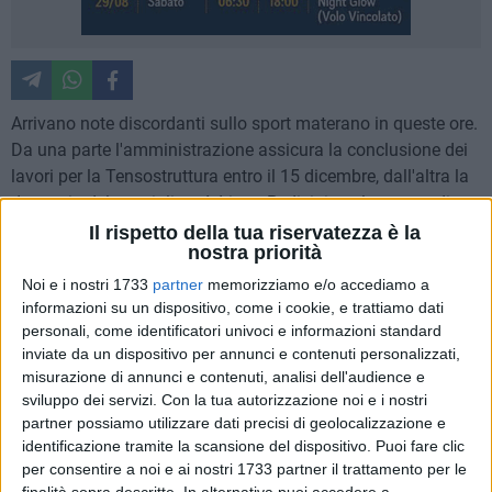
Arrivano note discordanti sullo sport materano in queste ore.
Da una parte l'amministrazione assicura la conclusione dei
lavori per la Tensostruttura entro il 15 dicembre, dall'altra la
denuncia del consigliere Adriano Pedicini per lo spreco di
tempo e denaro della conferenza dei capi gruppo, che ha
Il rispetto della tua riservatezza è la
nostra priorità
ritirato le delibere sulla gestione degli impianti.
Noi e i nostri 1733
partner
memorizziamo e/o accediamo a
Da un lato una notizia quasi positiva, il quasi è d'obbligo
informazioni su un dispositivo, come i cookie, e trattiamo dati
personali, come identificatori univoci e informazioni standard
perchè le società Takler Real Team Matera di calcio a cinque
inviate da un dispositivo per annunci e contenuti personalizzati,
e la Pattinomania di hockey, attendevano la consegna dei
misurazione di annunci e contenuti, analisi dell'audience e
lavori nella struttura a loro adibita entro il 15 si, ma di
sviluppo dei servizi.
Con la tua autorizzazione noi e i nostri
novembre, mentre dall'altra l'atroce delusione per l'emissione
partner possiamo utilizzare dati precisi di geolocalizzazione e
dei bandi di gestione delle strutture stesse che da circa sette
identificazione tramite la scansione del dispositivo. Puoi fare clic
anni sono assegnate in proroga, e con delle delibere che dal
per consentire a noi e ai nostri 1733 partner il trattamento per le
finalità sopra descritte. In alternativa puoi accedere a