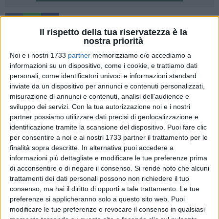
30
Il rispetto della tua riservatezza è la
nostra priorità
A partire da domani entreranno in vigore alcune variazioni
alla viabilità e al trasporto pubblico urbano nella zona di
Noi e i nostri 1733
partner
memorizziamo e/o accediamo a
piazza Matteotti e piazza della Visitazione, necessarie per il
informazioni su un dispositivo, come i cookie, e trattiamo dati
prosieguo e l'ultimazione dei lavori relativi alla realizzazione
personali, come identificatori univoci e informazioni standard
inviate da un dispositivo per annunci e contenuti personalizzati,
del Parco Intergenerazionale.
misurazione di annunci e contenuti, analisi dell'audience e
sviluppo dei servizi.
Con la tua autorizzazione noi e i nostri
Queste le modifiche:
partner possiamo utilizzare dati precisi di geolocalizzazione e
1. Chiusura al traffico: piazza Matteotti sarà chiusa al
identificazione tramite la scansione del dispositivo. Puoi fare clic
traffico veicolare e pedonale per consentire la piena
per consentire a noi e ai nostri 1733 partner il trattamento per le
cantierizzazione dell'area.
finalità sopra descritte. In alternativa puoi accedere a
2. Apertura bretella di collegamento: Sarà aperta al transito
informazioni più dettagliate e modificare le tue preferenze prima
di acconsentire o di negare il consenso.
Si rende noto che alcuni
la bretella di collegamento tra via Roma e via Rosselli.
trattamenti dei dati personali possono non richiedere il tuo
3. Nuovo capolinea TPU: il capolinea e le fermate del
consenso, ma hai il diritto di opporti a tale trattamento. Le tue
trasporto pubblico urbano precedentemente attive in piazza
preferenze si applicheranno solo a questo sito web. Puoi
Matteotti sono trasferite sulla bretella adiacente al palazzo
modificare le tue preferenze o revocare il consenso in qualsiasi
dell'Agenzia delle Entrate (all'incrocio tra via Roma e via