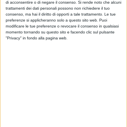
Per volere della famiglia chi vorrà potrà effettuare, in sua
di acconsentire o di negare il consenso.
Si rende noto che alcuni
memoria, donazioni all'AIL – Associazione Italiana
trattamenti dei dati personali possono non richiedere il tuo
Leucemie, sede di Matera.
consenso, ma hai il diritto di opporti a tale trattamento. Le tue
preferenze si applicheranno solo a questo sito web. Puoi
modificare le tue preferenze o revocare il consenso in qualsiasi
Lutto per la Confapi che ricorda il direttore come una figura
momento tornando su questo sito e facendo clic sul pulsante
chiave che "ha fatto crescere e diventare un modello di
"Privacy" in fondo alla pagina web.
efficienza - scrive l'associazione - ma soprattutto di
indipendenza e autonomia nel variegato panorama
istituzionale, riferimento imprescindibile di centinaia di
imprese, unanimemente rispettata da tutti. La malattia, tanto
breve quanto violenta, ha portato via un punto di riferimento
delle piccole e medie Imprese, non solo in Basilicata ma
anche a livello nazionale. Noi non lo dimenticheremo e gli
saremo per sempre riconoscenti, per quello che ha
rappresentato per il sistema imprenditoriale, per
l'Associazione e anche per noi".
Tantissimi gli incarichi ricoperti nella sua lunga carriera,
troppi per elencarli tutti. Nel 1990 ha fondato l'Edilcassa