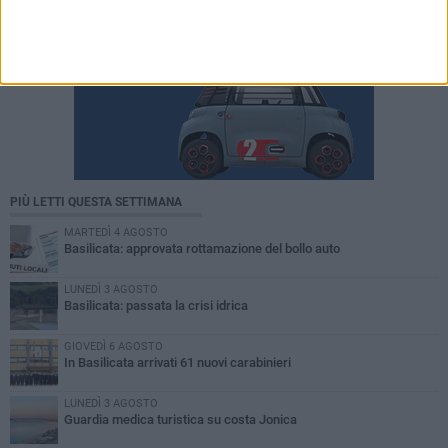
PIÙ LETTI QUESTA SETTIMANA
MARTEDÌ 4 AGOSTO
Basilicata: approvata rottamazione del bollo auto
LUNEDÌ 3 AGOSTO
Basilicata: passata la crisi idrica
GIOVEDÌ 6 AGOSTO
In Basilicata arrivati 61 nuovi carabinieri
LUNEDÌ 3 AGOSTO
Guardia medica turistica su costa Jonica