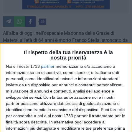
39
All'alba di oggi, nell'ospedale Madonna delle Grazie di
Matera, all'età di 64 anni è morto Franco Stella, stroncato da
un grave male. E' stato per 40 anni Direttore di Confapi
Il rispetto della tua riservatezza è la
Matera ed è stato presidente della Provincia di Matera.
nostra priorità
Noi e i nostri 1733
partner
memorizziamo e/o accediamo a
La salma sarà vegliata presso la sala del commiato
informazioni su un dispositivo, come i cookie, e trattiamo dati
"Asfodelo" in via Passarelli n. 34 a Matera a partire dalle ore
personali, come identificatori univoci e informazioni standard
16,00 di oggi sino alle ore 12,30 di domani, quando sarà
inviate da un dispositivo per annunci e contenuti personalizzati,
condotta in corteo presso la Chiesa di Cristo Re con breve
misurazione di annunci e contenuti, analisi dell'audience e
sosta in piazza Mulino, sede di Confapi Matera. Le esequie
sviluppo dei servizi.
Con la tua autorizzazione noi e i nostri
si svolgeranno domani, martedì 14 maggio 2019, alle ore
partner possiamo utilizzare dati precisi di geolocalizzazione e
identificazione tramite la scansione del dispositivo. Puoi fare clic
15,30 presso la Chiesa di Cristo Re in via Gramsci n. 11 a
per consentire a noi e ai nostri 1733 partner il trattamento per le
Matera.
finalità sopra descritte. In alternativa puoi accedere a
informazioni più dettagliate e modificare le tue preferenze prima