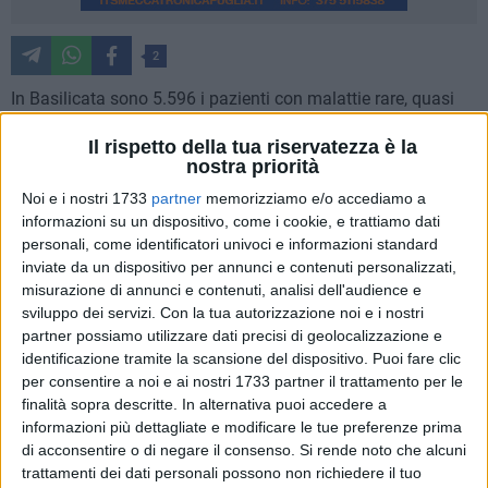
2
In Basilicata sono 5.596 i pazienti con malattie rare, quasi
un terzo di essi (il 30,9 per cento dei casi) sono nella fascia
Il rispetto della tua riservatezza è la
di età fino ai 19 anni. La Regione Basilicata ha fatto il punto
nostra priorità
della situazione in un incontro convocato dall'assessore alla
Noi e i nostri 1733
partner
memorizziamo e/o accediamo a
salute Francesco Fanelli in cui è stata illustrata la recente
informazioni su un dispositivo, come i cookie, e trattiamo dati
delibera della Giunta regionale, la n. 908 del 22 dicembre
personali, come identificatori univoci e informazioni standard
2023, che assicura maggiori garanzie nel percorso
inviate da un dispositivo per annunci e contenuti personalizzati,
diagnostico, terapeutico e assistenziale.
misurazione di annunci e contenuti, analisi dell'audience e
sviluppo dei servizi.
Con la tua autorizzazione noi e i nostri
Nel dettaglio, i casi di malattie rare del sangue e degli organi
partner possiamo utilizzare dati precisi di geolocalizzazione e
ematopoietici sono 1.009, quelli legati al sistema nervoso
identificazione tramite la scansione del dispositivo. Puoi fare clic
per consentire a noi e ai nostri 1733 partner il trattamento per le
centrale e periferico 685, all'apparato visivo 680, alle
finalità sopra descritte. In alternativa puoi accedere a
malformazioni congenite e cromosomopatie 487, alle
informazioni più dettagliate e modificare le tue preferenze prima
patologie del metabolismo 432, al sistema circolatorio 331,
di acconsentire o di negare il consenso.
Si rende noto che alcuni
alle malattie del sistema osteomuscolare e del tessuto
trattamenti dei dati personali possono non richiedere il tuo