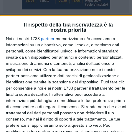
A cura di
Il rispetto della tua riservatezza è la
VITTORIA SCASCIAMACCHIA
nostra priorità
Noi e i nostri 1733
partner
memorizziamo e/o accediamo a
Allagamenti e disagi in città a causa del violento temporale
informazioni su un dispositivo, come i cookie, e trattiamo dati
abbattutosi nel primo pomeriggio di oggi. Colpita anche la
personali, come identificatori univoci e informazioni standard
Fabbrica del Carro.
inviate da un dispositivo per annunci e contenuti personalizzati,
misurazione di annunci e contenuti, analisi dell'audience e
L'allarme è scattato intorno alle ore 16 quando ha avuto
sviluppo dei servizi.
Con la tua autorizzazione noi e i nostri
inizio il nubifragio durato circa un'ora. Il centralino del
partner possiamo utilizzare dati precisi di geolocalizzazione e
identificazione tramite la scansione del dispositivo. Puoi fare clic
Comando Provinciale dei Vigili del Fuoco di Matera è andato
per consentire a noi e ai nostri 1733 partner il trattamento per le
letteralmente in tilt a causa delle richieste di aiuto per
finalità sopra descritte. In alternativa puoi accedere a
allagamenti che sono andate ad aggiungersi a quelle
informazioni più dettagliate e modificare le tue preferenze prima
ordinarie per apertura porta o allarme serpenti.
di acconsentire o di negare il consenso.
Si rende noto che alcuni
trattamenti dei dati personali possono non richiedere il tuo
Diverse le zone della città interessate dal maltempo che
consenso, ma hai il diritto di opporti a tale trattamento. Le tue
hanno richiesto l'intervento dei Vigili del Fuoco. Le più
preferenze si applicheranno solo a questo sito web. Puoi
modificare le tue preferenze o revocare il consenso in qualsiasi