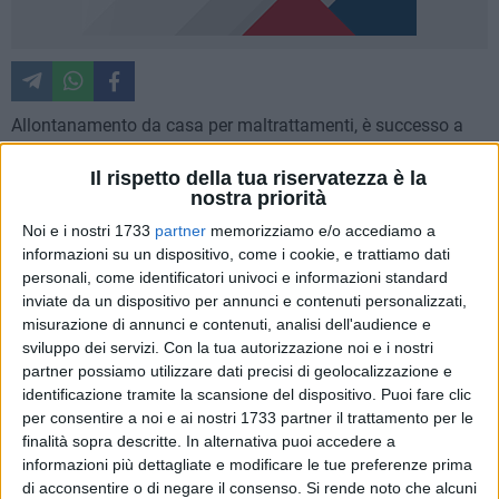
Allontanamento da casa per maltrattamenti, è successo a
Matera, dopo il provvedimento di misura cautelare del Gip
Il rispetto della tua riservatezza è la
presso il Tribunale di Matera.
nostra priorità
Noi e i nostri 1733
partner
memorizziamo e/o accediamo a
E' stata notifica a R.R., 60 anni di Matera, un'ordinanza di
informazioni su un dispositivo, come i cookie, e trattiamo dati
applicazione di misura cautelare del Gip presso il Tribunale
personali, come identificatori univoci e informazioni standard
di Matera, che gli ingiunge di lasciare immediatamente la
inviate da un dispositivo per annunci e contenuti personalizzati,
casa familiare e gli vieta di avvicinarsi alla moglie. Il
misurazione di annunci e contenuti, analisi dell'audience e
provvedimento dell'Autorità Giudiziaria è maturato a seguito
sviluppo dei servizi.
Con la tua autorizzazione noi e i nostri
dei ripetuti maltrattamenti commessi nei confronti della
partner possiamo utilizzare dati precisi di geolocalizzazione e
consorte. Dopo aver appreso delle lesioni personali subite
identificazione tramite la scansione del dispositivo. Puoi fare clic
per consentire a noi e ai nostri 1733 partner il trattamento per le
l'11 dicembre e il 25 aprile scorsi a seguito di percosse, per le
finalità sopra descritte. In alternativa puoi accedere a
quali aveva dovuto fare ricorso al Pronto Soccorso di
informazioni più dettagliate e modificare le tue preferenze prima
Matera, gli investigatori della Squadra Mobile hanno
di acconsentire o di negare il consenso.
Si rende noto che alcuni