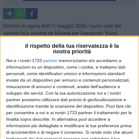
Entrano in vigore dall'11 maggio 2026 i nuovi orari del
servizio bus navetta da Matera per l'aeroporto "Karol
Wojtyła" di Bari. Sono sette coppie andata e ritorno, di cui
Il rispetto della tua riservatezza è la
cinque gestite dal Cotrab (Consorzio aziende trasporto della
nostra priorità
Basilicata) e 2 dal Cotrap (Consorzio aziende trasporto della
Noi e i nostri 1733
partner
memorizziamo e/o accediamo a
Puglia). Gli orari sono stati stabiliti dopo un confronto
informazioni su un dispositivo, come i cookie, e trattiamo dati
condiviso dal comune di Matera e dai due consorzi con
personali, come identificatori univoci e informazioni standard
l'obiettivo di "rendere il collegamento maggiormente
inviate da un dispositivo per annunci e contenuti personalizzati,
aderente alle esigenze dell'utenza aeroportuale e del settore
misurazione di annunci e contenuti, analisi dell'audience e
turistico".
sviluppo dei servizi.
Con la tua autorizzazione noi e i nostri
partner possiamo utilizzare dati precisi di geolocalizzazione e
identificazione tramite la scansione del dispositivo. Puoi fare clic
La revisione degli orari nasce dalla volontà di garantire un
per consentire a noi e ai nostri 1733 partner il trattamento per le
servizio più efficiente, funzionale e coerente con i flussi dei
finalità sopra descritte. In alternativa puoi accedere a
voli in arrivo e in partenza, assicurando collegamenti più
informazioni più dettagliate e modificare le tue preferenze prima
agevoli per cittadini, turisti e operatori economici del
di acconsentire o di negare il consenso.
Si rende noto che alcuni
territorio. Il servizio sarà garantito tutti i giorni, comprese
trattamenti dei dati personali possono non richiedere il tuo