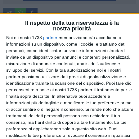
Il rispetto della tua riservatezza è la
Matera è ottimismo. "E' stato un anno difficile, ma non
nostra priorità
orribile" è questa la frase che conclude il 2013 della città dei
Noi e i nostri 1733
partner
memorizziamo e/o accediamo a
Sassi.
informazioni su un dispositivo, come i cookie, e trattiamo dati
personali, come identificatori univoci e informazioni standard
Un anno ricco di iniziative e attività, che hanno portato lustro
inviate da un dispositivo per annunci e contenuti personalizzati,
nazionale alla città, e qualche intervento sostanziale in città.
misurazione di annunci e contenuti, analisi dell'audience e
Tanti altri sono rimasti indietro e ci sono già progetti con
sviluppo dei servizi.
Con la tua autorizzazione noi e i nostri
partner possiamo utilizzare dati precisi di geolocalizzazione e
finanziamenti approvati da appaltare. Per altre iniziative di
identificazione tramite la scansione del dispositivo. Puoi fare clic
tipo strutturale si devono attendere ancora alcuni tempi
per consentire a noi e ai nostri 1733 partner il trattamento per le
burocratici, ma l'evoluzione del 2013, nonostante la
finalità sopra descritte. In alternativa puoi accedere a
spending review e i minori trasferimenti dal Governo
informazioni più dettagliate e modificare le tue preferenze prima
nazionale, è stata positiva.
di acconsentire o di negare il consenso.
Si rende noto che alcuni
trattamenti dei dati personali possono non richiedere il tuo
Raggiunti gli obbiettivi di bilancio, con 10 milioni in meno
consenso, ma hai il diritto di opporti a tale trattamento. Le tue
preferenze si applicheranno solo a questo sito web. Puoi
ricevuti, negli ultimi 4 anni, si è fatto il possibile per
modificare le tue preferenze o revocare il consenso in qualsiasi
sistemare le necessità più imminenti, mentre di pari passo è