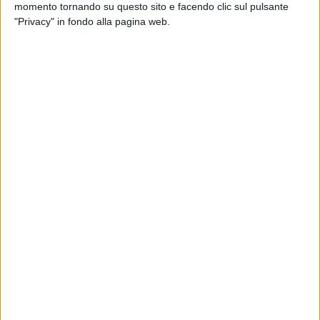
momento tornando su questo sito e facendo clic sul pulsante
entrata nel vivo la candidatura a Capitale europea della
"Privacy" in fondo alla pagina web.
Cultura.
"Il Comune di Matera, anche nel 2013, ha potuto contare su
una gestione finanziaria oculata, attenta e rigorosa e su una
molteplicità di iniziative che hanno concretamente
rafforzato la sua visibilità e il suo appeal a livello
internazionale", ha detto il sindaco di Matera, Salvatore
Adduce.
"Mentre nel resto del Paese tantissimi altri comuni hanno
registrato gravissime difficoltà, anche in fase di
approvazione del bilancio previsionale a causa di diverse
incertezze, dalla pressione fiscale sugli immobili ai vincoli
del patto di stabilità, Matera è sempre giunta puntuale agli
appuntamenti con i documenti contabili con ricadute
positive per i cittadini e sul funzionamento della macchina
amministrativa".