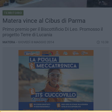
TERRITORIO
Matera vince al Cibus di Parma
Primo premio per il Biscottificio Di Leo. Promosso il
progetto Terre di Lucania
MATERA -
GIOVEDÌ 8 MAGGIO 2014
10.38