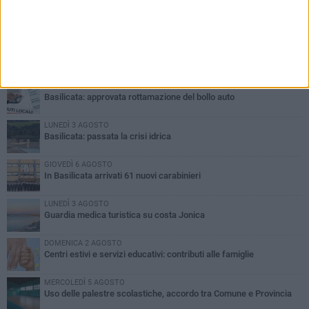
PIÙ LETTI QUESTA SETTIMANA
MARTEDÌ 4 AGOSTO
Basilicata: approvata rottamazione del bollo auto
LUNEDÌ 3 AGOSTO
Basilicata: passata la crisi idrica
GIOVEDÌ 6 AGOSTO
In Basilicata arrivati 61 nuovi carabinieri
LUNEDÌ 3 AGOSTO
Guardia medica turistica su costa Jonica
DOMENICA 2 AGOSTO
Centri estivi e servizi educativi: contributi alle famiglie
MERCOLEDÌ 5 AGOSTO
Uso delle palestre scolastiche, accordo tra Comune e Provincia