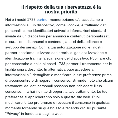
Il rispetto della tua riservatezza è la
nostra priorità
A cura di
VITTORIA SCASCIAMACCHIA
Noi e i nostri 1733
partner
memorizziamo e/o accediamo a
informazioni su un dispositivo, come i cookie, e trattiamo dati
Dieci aziende lucane, di cui cinque materane, sono presenti
personali, come identificatori univoci e informazioni standard
alla Fiera Enogastronomica Cibus di Parma.
inviate da un dispositivo per annunci e contenuti personalizzati,
misurazione di annunci e contenuti, analisi dell'audience e
Cibus è una fiera internazionale biennale sull'alimentazione,
sviluppo dei servizi.
Con la tua autorizzazione noi e i nostri
partner possiamo utilizzare dati precisi di geolocalizzazione e
giunta quest'anno alla diciassettesima edizione. Tre giorni,
identificazione tramite la scansione del dispositivo. Puoi fare clic
dal 5 all'8 Maggio, dedicati al cibo in tutte le sue forme. Oltre
per consentire a noi e ai nostri 1733 partner il trattamento per le
all'esposizione classica, vi sono in programma eventi
finalità sopra descritte. In alternativa puoi accedere a
culinari fra i più svariati e numerosi convegni a tema; fra i
informazioni più dettagliate e modificare le tue preferenze prima
temi caldi l'internazionalizzazione, la lotta agli sprechi e alla
di acconsentire o di negare il consenso.
Si rende noto che alcuni
contraffazione alimentare, l'innovazione e la sostenibilità. In
trattamenti dei dati personali possono non richiedere il tuo
totale, 2700 le aziende presenti.
consenso, ma hai il diritto di opporti a tale trattamento. Le tue
preferenze si applicheranno solo a questo sito web. Puoi
modificare le tue preferenze o revocare il consenso in qualsiasi
Tra queste, si sono contraddistinte le aziende del nostro
momento tornando su questo sito e facendo clic sul pulsante
territorio presenti presso lo stand della Basilicata.
"Privacy" in fondo alla pagina web.