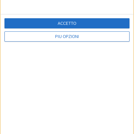
ACCETTO
PIÙ OPZIONI
Iscriviti alla Newsletter
Iscriviti
Iscrivendoti accetti i
termini
e la
privacy policy
7 AGOSTO 2026
7 AGOSTO 2026
REGIONE: CARBURANTE
STRADE: ULTIMO PARERE
AGRICOLO AGEVOLATO
POSITIVO PER IL BYPASS
DI MATERA