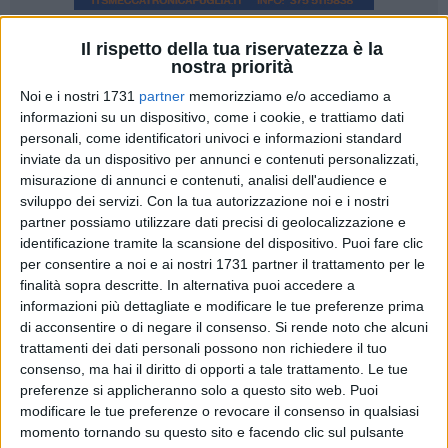
Il rispetto della tua riservatezza è la
2
nostra priorità
Giovedì il distaccamento dei vigili del fuoco di Policoro sarà
Noi e i nostri 1731
partner
memorizziamo e/o accediamo a
intitolato alla memoria di Nicola Lasalata e Giuseppe
informazioni su un dispositivo, come i cookie, e trattiamo dati
Martino, i due vigili del fuoco di Matera che sono morti
personali, come identificatori univoci e informazioni standard
inviate da un dispositivo per annunci e contenuti personalizzati,
l'anno scorso mentre spegnevano un incendio di
misurazione di annunci e contenuti, analisi dell'audience e
vegetazione che minacciava una villetta a Nova Siri, in
sviluppo dei servizi.
Con la tua autorizzazione noi e i nostri
contrada Cozzuolo.
partner possiamo utilizzare dati precisi di geolocalizzazione e
identificazione tramite la scansione del dispositivo. Puoi fare clic
La data è stata scelta proprio nell'anniversario della
per consentire a noi e ai nostri 1731 partner il trattamento per le
scomparsa. Il programma prevede all'inizio della giornata,
finalità sopra descritte. In alternativa puoi accedere a
alle ore 8.30, la deposizione di una corona sul luogo
informazioni più dettagliate e modificare le tue preferenze prima
di acconsentire o di negare il consenso.
Si rende noto che alcuni
dell'accaduto e a seguire il Comune di Nova Siri intitolerà ai
trattamenti dei dati personali possono non richiedere il tuo
due vigili del fuoco morti in servizio anche una piazza di
consenso, ma hai il diritto di opporti a tale trattamento. Le tue
Nova Siri scalo, nei pressi di via Gramsci. Poi, alle ore 11,30,
preferenze si applicheranno solo a questo sito web. Puoi
la cerimonia di intitolazione del distaccamento di Policoro
modificare le tue preferenze o revocare il consenso in qualsiasi
dove entrambi erano in servizio. In serata, alle ore 19.00, una
momento tornando su questo sito e facendo clic sul pulsante