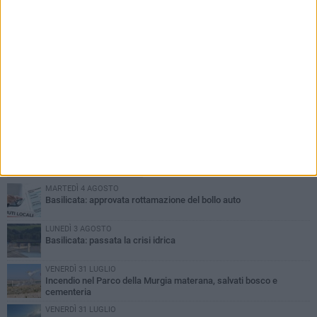
PIÙ LETTI QUESTA SETTIMANA
MARTEDÌ 4 AGOSTO
Basilicata: approvata rottamazione del bollo auto
LUNEDÌ 3 AGOSTO
Basilicata: passata la crisi idrica
VENERDÌ 31 LUGLIO
Incendio nel Parco della Murgia materana, salvati bosco e
cementeria
VENERDÌ 31 LUGLIO