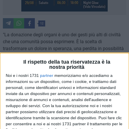
12
"La donazione degli organi è uno dei gesti più alti di civiltà
che una comunità possa esprimere. È la scelta di
trasformare un dolore in speranza, una perdita in possibilità
di vita per altri. Ed è proprio per questo che merita rispetto,
Il rispetto della tua riservatezza è la
rigore e trasparenza". Lo dichiara il consigliere regionale
nostra priorità
Nicola Massimo Morea, intervenendo nel dibattito pubblico
Noi e i nostri 1731
partner
memorizziamo e/o accediamo a
seguito alla tragedia del piccolo bambino di Napoli che oggi
informazioni su un dispositivo, come i cookie, e trattiamo dati
è morto. Una vicenda che ha scosso molto l'opinione
personali, come identificatori univoci e informazioni standard
pubblica a causa del trapianto di un cuore che era stato
inviate da un dispositivo per annunci e contenuti personalizzati,
danneggiato nelle sue funzioni durante il trasporto
misurazione di annunci e contenuti, analisi dell'audience e
dell'organo.
sviluppo dei servizi.
Con la tua autorizzazione noi e i nostri
partner possiamo utilizzare dati precisi di geolocalizzazione e
"Il caso del piccolo al Monaldi di Napoli ha colpito
identificazione tramite la scansione del dispositivo. Puoi fare clic
per consentire a noi e ai nostri 1731 partner il trattamento per le
profondamente l'opinione pubblica, che si è stretta intorno a