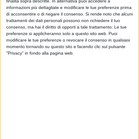
finalità sopra descritte. In alternativa puoi accedere a
questa tragedia. Tuttavia, quando si verificano errori che
informazioni più dettagliate e modificare le tue preferenze prima
determinano casi drammatici come questo– afferma Morea
di acconsentire o di negare il consenso.
Si rende noto che alcuni
– non possiamo limitarci all'emotività o alla polemica.
trattamenti dei dati personali possono non richiedere il tuo
Dobbiamo invece rafforzare ciò che funziona e correggere
consenso, ma hai il diritto di opporti a tale trattamento. Le tue
con determinazione ciò che non va. Perché la fiducia dei
preferenze si applicheranno solo a questo sito web. Puoi
cittadini è il fondamento dell'intero sistema delle donazioni".
modificare le tue preferenze o revocare il consenso in qualsiasi
momento tornando su questo sito e facendo clic sul pulsante
Il consigliere sottolinea come in Italia esistano procedure
"Privacy" in fondo alla pagina web.
chiare, uniformi e rigorose: protocolli applicati con scrupolo,
formazione continua per il personale sanitario e
comunicazione corretta e tempestiva con le famiglie. "La
donazione non può e non deve mai essere percepita come
un automatismo burocratico: è un percorso delicatissimo
che richiede competenza tecnica e profonda umanità".
Ogni anno, in Italia, vengono effettuati circa 400 trapianti di
cuore, ai quali si sommano tutte le altre tipologie di
trapianto. "Numeri che raramente finiscono sui giornali –
osserva Morea – proprio perché il rigore e la professionalità
sono la normalità quotidiana del nostro sistema sanitario".