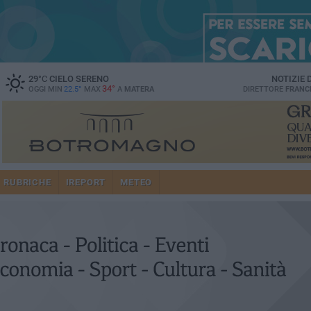
29
°C
CIELO SERENO
NOTIZIE
34°
OGGI MIN
22.5°
MAX
A
MATERA
DIRETTORE
FRANC
RUBRICHE
IREPORT
METEO