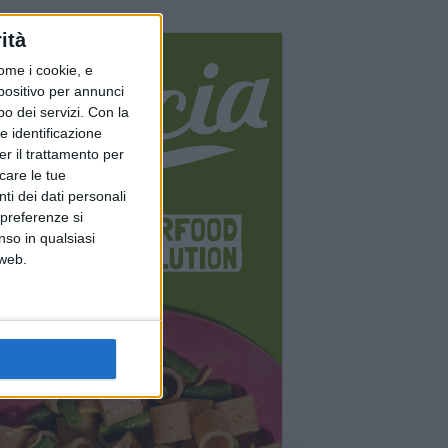
ità
ome i cookie, e
spositivo per annunci
o dei servizi.
Con la
e identificazione
er il trattamento per
icare le tue
ti dei dati personali
 preferenze si
nso in qualsiasi
 web.