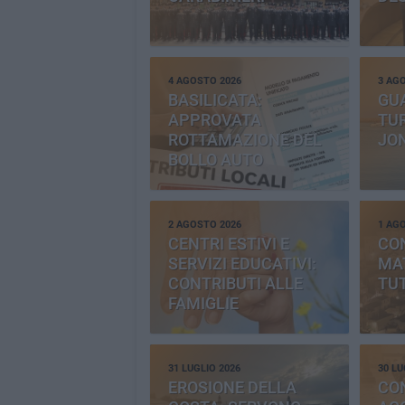
4 AGOSTO 2026
3 AG
BASILICATA:
GU
APPROVATA
TUR
ROTTAMAZIONE DEL
JO
BOLLO AUTO
2 AGOSTO 2026
1 AG
CENTRI ESTIVI E
CO
SERVIZI EDUCATIVI:
MAT
CONTRIBUTI ALLE
TUT
FAMIGLIE
31 LUGLIO 2026
30 LU
EROSIONE DELLA
CO