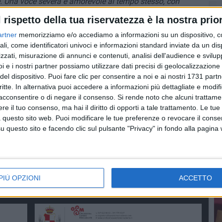
le. Una voce severa e amorevole al tempo stesso, con
el tono e quell'incedere che gli conferivano ancor più
l rispetto della tua riservatezza è la nostra prior
artner
memorizziamo e/o accediamo a informazioni su un dispositivo, c
l segno le sue opere, impegnato con coraggio e fermezza
ali, come identificatori univoci e informazioni standard inviate da un di
silio infatti non è stato solo una guida spirituale, ma un
zzati, misurazione di annunci e contenuti, analisi dell'audience e svilupp
nti, un esempio di umanità e di coraggio che ha saputo
i e i nostri partner possiamo utilizzare dati precisi di geolocalizzazione 
; eppure, nella severità del giudizio, ha sempre mantenuto
del dispositivo. Puoi fare clic per consentire a noi e ai nostri 1731 partn
critte. In alternativa puoi accedere a informazioni più dettagliate e modif
 grande uomo, un esempio coraggioso, una voce indomita
acconsentire o di negare il consenso.
Si rende noto che alcuni trattamen
e il tuo consenso, ma hai il diritto di opporti a tale trattamento. Le tue
 nelle opere, nelle parole e nell'amore che ha seminato.
 questo sito web. Puoi modificare le tue preferenze o revocare il conse
niamo a tenerlo vivo non soltanto nel ricordo, quanto
questo sito e facendo clic sul pulsante "Privacy" in fondo alla pagina
 per sostenere le attività della fondazione Antiusura da lui
resenza nella nostra città avrà una testimonianza viva,
ua memoria di uno spazio antistante la chiesa di
e comunale e di tutta la cittadinanza, esprimo alla
PIÙ OPZIONI
ACCETTO
ù sincero cordoglio.