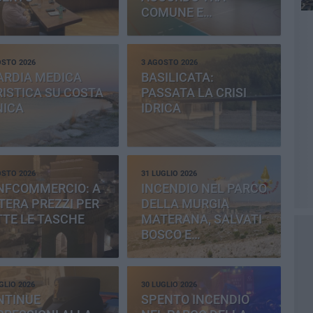
COMUNE E
PROVINCIA
OSTO 2026
3 AGOSTO 2026
ARDIA MEDICA
BASILICATA:
ISTICA SU COSTA
PASSATA LA CRISI
NICA
IDRICA
OSTO 2026
31 LUGLIO 2026
NFCOMMERCIO: A
INCENDIO NEL PARCO
ERA PREZZI PER
DELLA MURGIA
TE LE TASCHE
MATERANA, SALVATI
BOSCO E
CEMENTERIA
GLIO 2026
30 LUGLIO 2026
NTINUE
SPENTO INCENDIO