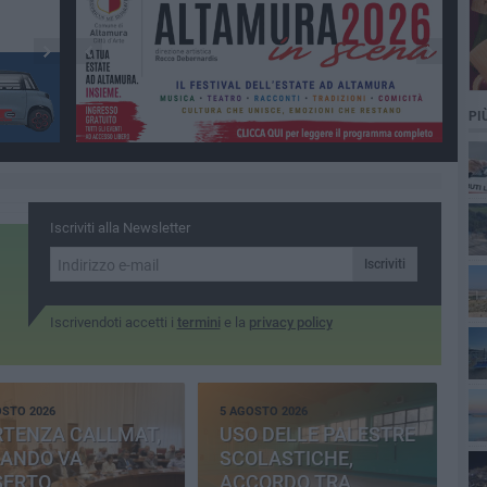
PI
Iscriviti alla Newsletter
Iscriviti
Iscrivendoti accetti i
termini
e la
privacy policy
OSTO 2026
5 AGOSTO 2026
RTENZA CALLMAT,
USO DELLE PALESTRE
BANDO VA
SCOLASTICHE,
SERTO
ACCORDO TRA