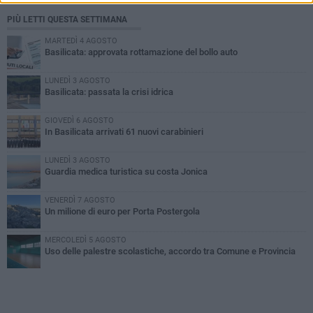
PIÙ LETTI QUESTA SETTIMANA
MARTEDÌ 4 AGOSTO
Basilicata: approvata rottamazione del bollo auto
LUNEDÌ 3 AGOSTO
Basilicata: passata la crisi idrica
GIOVEDÌ 6 AGOSTO
In Basilicata arrivati 61 nuovi carabinieri
LUNEDÌ 3 AGOSTO
Guardia medica turistica su costa Jonica
VENERDÌ 7 AGOSTO
Un milione di euro per Porta Postergola
MERCOLEDÌ 5 AGOSTO
Uso delle palestre scolastiche, accordo tra Comune e Provincia