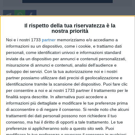
Il rispetto della tua riservatezza è la
A causa della caduta di calcinacci, rilevata lo scorso 4
nostra priorità
maggio, la chiesa della Santissima Annunziata nel rione
Noi e i nostri 1733
partner
memorizziamo e/o accediamo a
Piccianello è stata temporaneamente chiusa e sono state
informazioni su un dispositivo, come i cookie, e trattiamo dati
sospese tutte le celebrazioni religiose, per ragioni di pubblica
personali, come identificatori univoci e informazioni standard
incolumità. L'arcidiocesi ha assicurato che si farà tutto il
inviate da un dispositivo per annunci e contenuti personalizzati,
possibile per la riapertura in tempo utile per il 2 luglio, festa
misurazione di annunci e contenuti, analisi dell'audience e
patronale di Maria Santissima della Bruna.
sviluppo dei servizi.
Con la tua autorizzazione noi e i nostri
partner possiamo utilizzare dati precisi di geolocalizzazione e
identificazione tramite la scansione del dispositivo. Puoi fare clic
Questa rassicurazione è stata fornita da don Antonio
per consentire a noi e ai nostri 1733 partner il trattamento per le
Lopatriello, direttore dell'Ufficio tecnico dell'Arcidiocesi di
finalità sopra descritte. In alternativa puoi accedere a
Matera-Irsina. Ha ricordato che "
in data
4 maggio u.s
. dopo il
informazioni più dettagliate e modificare le tue preferenze prima
sopralluogo effettuato a seguito delle cadute di calcinacci
di acconsentire o di negare il consenso.
Si rende noto che alcuni
dal soffitto della chiesa parrocchiale di Maria SS. Annunziata
trattamenti dei dati personali possono non richiedere il tuo
nel Rione Piccianello di Matera, presenti il Parroco, Rev. Sac.
consenso, ma hai il diritto di opporti a tale trattamento. Le tue
Giuseppe Tarasco, il sottoscritto, Direttore dell'Ufficio Tecnico
preferenze si applicheranno solo a questo sito web. Puoi
modificare le tue preferenze o revocare il consenso in qualsiasi