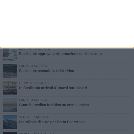
PIÙ LETTI QUESTA SETTIMANA
MARTEDÌ 4 AGOSTO
Basilicata: approvata rottamazione del bollo auto
LUNEDÌ 3 AGOSTO
Basilicata: passata la crisi idrica
GIOVEDÌ 6 AGOSTO
In Basilicata arrivati 61 nuovi carabinieri
LUNEDÌ 3 AGOSTO
Guardia medica turistica su costa Jonica
VENERDÌ 7 AGOSTO
Un milione di euro per Porta Postergola