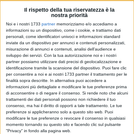
Il rispetto della tua riservatezza è la
6
nostra priorità
Noi e i nostri 1733
partner
memorizziamo e/o accediamo a
In diverse province italiane i poliziotti delle Squadre mobili,
informazioni su un dispositivo, come i cookie, e trattiamo dati
coordinati dal Servizio centrale operativo della Polizia di
personali, come identificatori univoci e informazioni standard
Stato, hanno concluso una vasta operazione contro lo
inviate da un dispositivo per annunci e contenuti personalizzati,
spaccio di sostanze stupefacenti e i reati di criminalità
misurazione di annunci e contenuti, analisi dell'audience e
diffusa legati alla cosiddetta "mala-movida" e ai regolamenti
sviluppo dei servizi.
Con la tua autorizzazione noi e i nostri
di conti.
partner possiamo utilizzare dati precisi di geolocalizzazione e
identificazione tramite la scansione del dispositivo. Puoi fare clic
per consentire a noi e ai nostri 1733 partner il trattamento per le
I servizi svolti a Matera hanno portato ai seguenti risultati:
finalità sopra descritte. In alternativa puoi accedere a
-due persone arrestate e una persona denunciata, in stato di
informazioni più dettagliate e modificare le tue preferenze prima
libertà all'Autorità Giudiziaria, per spaccio di sostanze
di acconsentire o di negare il consenso.
Si rende noto che alcuni
stupefacenti;
trattamenti dei dati personali possono non richiedere il tuo
- elevate 7 sanzioni amministrative di diversa natura;
consenso, ma hai il diritto di opporti a tale trattamento. Le tue
-sequestrati 15 gr di cocaina e 765 gr. di cannabinoidi;
preferenze si applicheranno solo a questo sito web. Puoi
- identificate 901 persone, di cui 24 minorenni.
modificare le tue preferenze o revocare il consenso in qualsiasi
momento tornando su questo sito e facendo clic sul pulsante
-controllato un esercizio commerciale "cannabis shop".
"Privacy" in fondo alla pagina web.