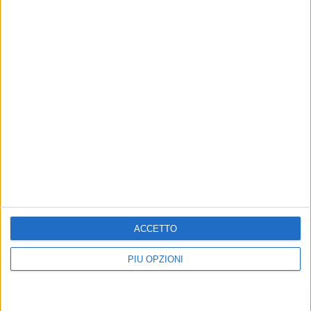
Altri contenuti a tema
TERRITORIO
CRONACA
Basilicata: passata la crisi
Guasto alla rete idrica,
idrica
possibili disservizi
Disponibilità d'acqua buone per la
Al lavoro i tecnici di Acquedotto
ACCETTO
stagione irrigua
lucano
PIÙ OPZIONI