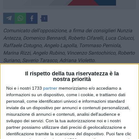
1
Comunicato dell'opposizione, a firma dei consiglieri Nunzia
Antezza, Domenico Bennardi, Roberto Cifarelli, Luca Colucci,
Raffaele Cotugno, Angelo Lapolla, Tommaso Perniola,
Marina Rizzi, Angelo Rubino, Vincenzo Santochirico, Roberto
Suriano, Saverio Tarasco, Adriana Violetto.
Il rispetto della tua riservatezza è la
Il centrodestra materano ed il Sindaco Nicoletti continuano a
nostra priorità
sottrarsi al confronto sulla crisi idrica e sul necessario piano
Noi e i nostri 1733
partner
memorizziamo e/o accediamo a
di emergenza per prevenirne e mitigare gli effetti. Da oltre un
informazioni su un dispositivo, come i cookie, e trattiamo dati
mese è stata presentata una mozione per discutere della
personali, come identificatori univoci e informazioni standard
situazione idrica e delle criticità di Acquedotto Lucano S.p.A.,
inviate da un dispositivo per annunci e contenuti personalizzati,
ma la maggioranza ha scelto sistematicamente di rinviare la
misurazione di annunci e contenuti, analisi dell'audience e
discussione. L'ultimo episodio è emblematico: proprio nel
sviluppo dei servizi.
Con la tua autorizzazione noi e i nostri
giorno in cui nove Sindaci – che, come Matera, attingono
partner possiamo utilizzare dati precisi di geolocalizzazione e
identificazione tramite la scansione del dispositivo. Puoi fare clic
dall'Acquedotto Pugliese – chiedevano l'attivazione dello