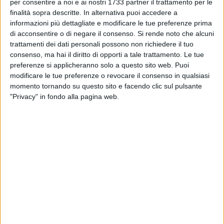
per consentire a noi e ai nostri 1733 partner il trattamento per le
stato d'emergenza, i rappresentanti del centrodestra
finalità sopra descritte. In alternativa puoi accedere a
materano hanno deciso di impedire il dibattito perché
informazioni più dettagliate e modificare le tue preferenze prima
"indignati" per la mancata elezione del "loro" Presidente del
di acconsentire o di negare il consenso.
Si rende noto che alcuni
Consiglio comunale.
trattamenti dei dati personali possono non richiedere il tuo
consenso, ma hai il diritto di opporti a tale trattamento. Le tue
La scelta é tanto più odiosa e prevaricatrice se si considera
preferenze si applicheranno solo a questo sito web. Puoi
modificare le tue preferenze o revocare il consenso in qualsiasi
che, invece, nonostante la mancata votazione del "loro"
momento tornando su questo sito e facendo clic sul pulsante
presidente del consiglio, hanno discusso mozioni presentate
"Privacy" in fondo alla pagina web.
da esponenti della maggioranza, di importanza e impatto
sicuramente meno rilevanti della crisi idrica. Se nemmeno
una potenziale crisi idrica, capace di mettere in difficoltà
attività economiche, commerciali e turistiche nel pieno della
stagione natalizia, merita di essere affrontata, significa che
questa amministrazione ha chiaramente stabilito quali sono
le sue priorità: le postazioni per i propri rappresentanti, non i
problemi della città.
Nel frattempo, mentre altri Comuni stanno predisponendo
nuovi pozzi, captazioni supplementari e interventi di