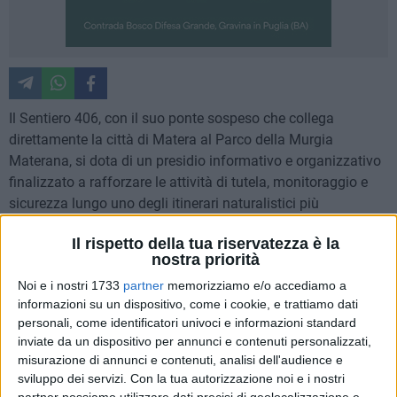
Il Sentiero 406, con il suo ponte sospeso che collega
direttamente la città di Matera al Parco della Murgia
Materana, si dota di un presidio informativo e organizzativo
finalizzato a rafforzare le attività di tutela, monitoraggio e
sicurezza lungo uno degli itinerari naturalistici più
frequentati dell'area protetta. L'attivazione di una gestione
Il rispetto della tua riservatezza è la
strutturata del percorso è stata una delle richieste emerse sin
nostra priorità
dall'insediamento del presidente dell'Ente Parco della Murgia
Noi e i nostri 1733
partner
memorizziamo e/o accediamo a
Materana, Giovanni Mianulli, più volte sollecitata dalla
informazioni su un dispositivo, come i cookie, e trattiamo dati
comunità locale e dagli operatori del territorio per garantire
personali, come identificatori univoci e informazioni standard
maggiore sicurezza e un migliore monitoraggio dei flussi di
inviate da un dispositivo per annunci e contenuti personalizzati,
visitatori.
misurazione di annunci e contenuti, analisi dell'audience e
sviluppo dei servizi.
Con la tua autorizzazione noi e i nostri
«Siamo intervenuti su una priorità – dichiara il presidente
partner possiamo utilizzare dati precisi di geolocalizzazione e