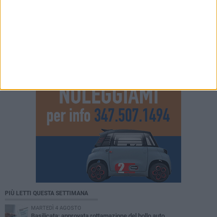
PIÙ LETTI QUESTA SETTIMANA
MARTEDÌ 4 AGOSTO
Basilicata: approvata rottamazione del bollo auto