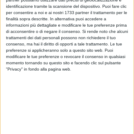
Mianulli –. Non si può fare tutela senza controllo. Il Parco
identificazione tramite la scansione del dispositivo. Puoi fare clic
per consentire a noi e ai nostri 1733 partner il trattamento per le
deve essere vissuto, ma in modo responsabile. Per questo
finalità sopra descritte. In alternativa puoi accedere a
abbiamo costruito un sistema di gestione che consenta di
informazioni più dettagliate e modificare le tue preferenze prima
monitorare i flussi, garantire sicurezza ai visitatori e
di acconsentire o di negare il consenso.
Si rende noto che alcuni
rafforzare le attività di tutela su tutto il territorio». Dopo aver
trattamenti dei dati personali possono non richiedere il tuo
avviato un confronto costruttivo con le associazioni
consenso, ma hai il diritto di opporti a tale trattamento. Le tue
ambientaliste, le istituzioni e la comunità locale, l'Ente Parco
preferenze si applicheranno solo a questo sito web. Puoi
ha individuato nel bando pubblico lo strumento più efficace
modificare le tue preferenze o revocare il consenso in qualsiasi
momento tornando su questo sito e facendo clic sul pulsante
per la gestione del percorso e dei servizi al pubblico. La
"Privacy" in fondo alla pagina web.
procedura è stata aggiudicata alla società Parco Sassi, che
opera d'intesa con l'Ente Parco e assicura servizi di
informazione, organizzazione e monitoraggio degli accessi.
Il Sentiero 406 conduce verso il torrente Gravina, attraversa il
ponte sospeso e risale fino all'altopiano di Murgia Timone,
offrendo un'esperienza immersiva che accompagna il
visitatore dalla città al cuore del Parco. Un percorso
identitario che unisce Matera al suo paesaggio naturale in