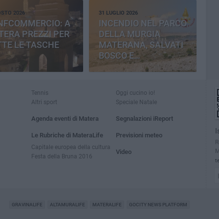
OSTO 2026
31 LUGLIO 2026
NFCOMMERCIO: A
INCENDIO NEL PARCO
ERA PREZZI PER
DELLA MURGIA
TE LE TASCHE
MATERANA, SALVATI
BOSCO E
CEMENTERIA
Tennis
Oggi cucino io!
Altri sport
Speciale Natale
Agenda eventi di Matera
Segnalazioni iReport
I
Le Rubriche di MateraLife
Previsioni meteo
R
Capitale europea della cultura
M
Video
Festa della Bruna 2016
t
GRAVINALIFE
ALTAMURALIFE
MATERALIFE
GOCITY NEWS PLATFORM