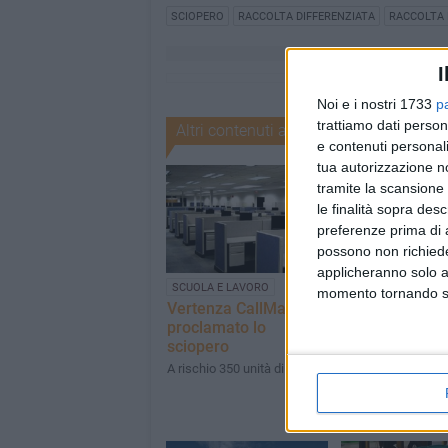
SCIOPERO
RACCOLTA DIFFERENZIATA
RACCOLTA R
I
Noi e i nostri 1733
p
trattiamo dati person
Altri contenuti a tema
e contenuti personali
tua autorizzazione no
tramite la scansione 
le finalità sopra des
preferenze prima di 
possono non richieder
applicheranno solo a
SCUOLA E LAVORO
TRASPORTI
momento tornando su 
Vertenza CallMat,
Per sciopero l
proclamato lo
possibili disagi
sciopero
trasporti
A rischio 350 unità di lavoro
Avviso delle Ferro
Lucane