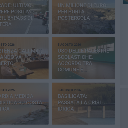
ADE: ULTIMO
UN MILIONE DI EURO
ERE POSITIVO
PER PORTA
 IL BYPASS DI
POSTERGOLA
TERA
OSTO 2026
5 AGOSTO 2026
RTENZA CALLMAT,
USO DELLE PALESTRE
BANDO VA
SCOLASTICHE,
SERTO
ACCORDO TRA
COMUNE E
PROVINCIA
OSTO 2026
3 AGOSTO 2026
ARDIA MEDICA
BASILICATA:
ISTICA SU COSTA
PASSATA LA CRISI
NICA
IDRICA