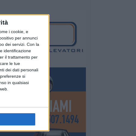
ità
ome i cookie, e
spositivo per annunci
o dei servizi.
Con la
e identificazione
er il trattamento per
icare le tue
ti dei dati personali
 preferenze si
nso in qualsiasi
 web.