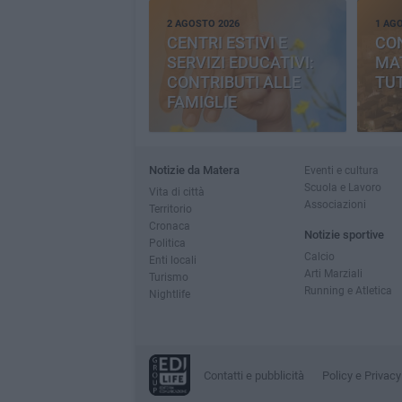
2 AGOSTO 2026
1 AG
CENTRI ESTIVI E
CO
SERVIZI EDUCATIVI:
MAT
CONTRIBUTI ALLE
TUT
FAMIGLIE
Notizie da Matera
Eventi e cultura
Scuola e Lavoro
Vita di città
Associazioni
Territorio
Cronaca
Notizie sportive
Politica
Calcio
Enti locali
Arti Marziali
Turismo
Running e Atletica
Nightlife
Contatti e pubblicità
Policy e Privacy