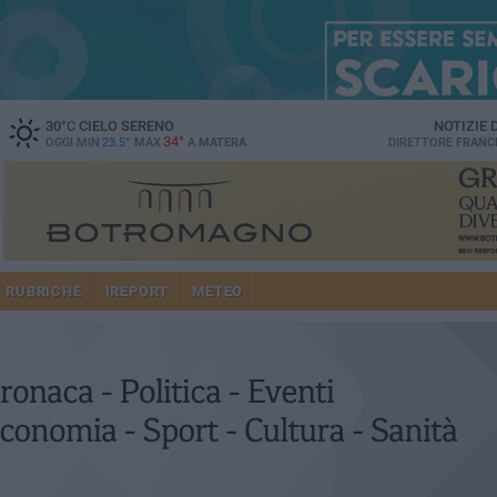
30
°C
CIELO SERENO
NOTIZIE
34°
OGGI MIN
23.5°
MAX
A
MATERA
DIRETTORE
FRANC
RUBRICHE
IREPORT
METEO