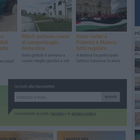
PI
ro
Rifiuti: partono i corsi
Gaza: cortei a
bili
di compostaggio
Potenza e Matera,
olta
domestico
tutto regolare
Sono gratuiti e servono a
A Matera ha partecipato
curare meglio giardini e orti
l'attrice Vanessa Scalera
ercoledì
Iscriviti alla Newsletter
Iscriviti
Iscrivendoti accetti i
termini
e la
privacy policy
OSTO 2026
7 AGOSTO 2026