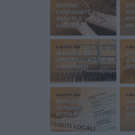
REGIONE:
STR
CARBURANTE
PAR
AGRICOLO
PER
AGEVOLATO
MA
6 AGOSTO 2026
5 AG
IN BASILICATA
VE
ARRIVATI 61 NUOVI
IL 
CARABINIERI
DE
4 AGOSTO 2026
3 AG
BASILICATA:
GU
APPROVATA
TUR
ROTTAMAZIONE DEL
JO
BOLLO AUTO