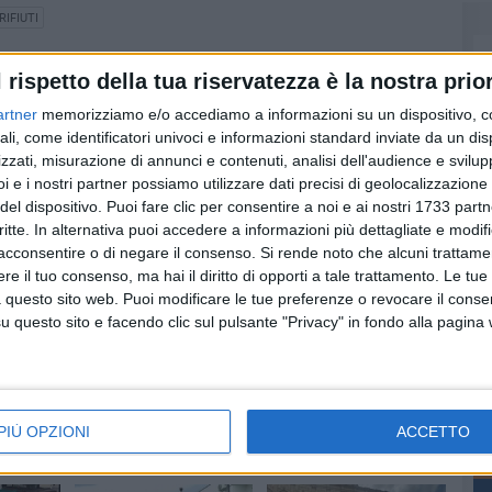
IFIUTI
l rispetto della tua riservatezza è la nostra prior
artner
memorizziamo e/o accediamo a informazioni su un dispositivo, c
ali, come identificatori univoci e informazioni standard inviate da un di
zzati, misurazione di annunci e contenuti, analisi dell'audience e svilupp
i e i nostri partner possiamo utilizzare dati precisi di geolocalizzazione 
del dispositivo. Puoi fare clic per consentire a noi e ai nostri 1733 partn
critte. In alternativa puoi accedere a informazioni più dettagliate e modif
acconsentire o di negare il consenso.
Si rende noto che alcuni trattamen
e il tuo consenso, ma hai il diritto di opporti a tale trattamento. Le tue
 questo sito web. Puoi modificare le tue preferenze o revocare il conse
Sciopero servizi
SCUOLA E LAVORO
questo sito e facendo clic sul pulsante "Privacy" in fondo alla pagina
igiene urbana,
unedì
Natuzzi: ministro Urso
possibili disagi in
 in
convoca vertice a
raccolta rifiuti
Roma
Avviso del Comune
vie Appulo
Vanno avanti gli scioperi e le
manifestazioni sindacali
PIÙ OPZIONI
ACCETTO