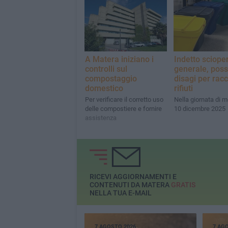
A Matera iniziano i
Indetto sciope
controlli sul
generale, possi
compostaggio
disagi per racc
domestico
rifiuti
Per verificare il corretto uso
Nella giornata di m
delle compostiere e fornire
10 dicembre 2025
assistenza
RICEVI AGGIORNAMENTI E
CONTENUTI DA MATERA
GRATIS
NELLA TUA E-MAIL
7 AGOSTO 2026
7 AG