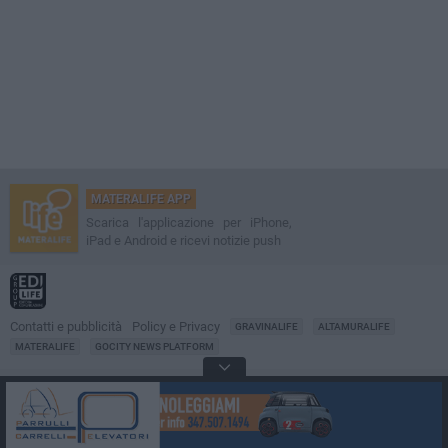
MATERALIFE APP
Scarica l'applicazione per iPhone,
iPad e Android e ricevi notizie push
Contatti e pubblicità
Policy e Privacy
GRAVINALIFE
ALTAMURALIFE
MATERALIFE
GOCITY NEWS PLATFORM
Notizie da
Matera
Direttore
Francesco Dipalo
© 2001-2026 Edilife. Tutti i diritti riservati. Nessuna parte di questo sito può
essere riprodotta senza il permesso scritto dell'editore. Tecnologia: GoCity
Urban Platform.