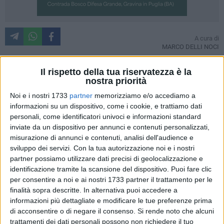
A cura di
MARCO DELLI NOCI
L'Anci Basilicata si schiera contro le trivellazioni in mare,
Il rispetto della tua riservatezza è la
oggetto del referendum abrogativo popolare del 17 aprile.
nostra priorità
Noi e i nostri 1733
partner
memorizziamo e/o accediamo a
E' quanto appreso dal consiglio direttivo dell'associazione
informazioni su un dispositivo, come i cookie, e trattiamo dati
dei comuni lucani che ha espresso parere favorevole nel
personali, come identificatori univoci e informazioni standard
sostenere il referendum sulle trivelle in mare promosso da
inviate da un dispositivo per annunci e contenuti personalizzati,
nove regioni italiane, di cui la Basilicata è capofila, così
misurazione di annunci e contenuti, analisi dell'audience e
invitando i cittadini a votare 'si' alla consultazione del 17
sviluppo dei servizi.
Con la tua autorizzazione noi e i nostri
partner possiamo utilizzare dati precisi di geolocalizzazione e
aprile.
identificazione tramite la scansione del dispositivo. Puoi fare clic
per consentire a noi e ai nostri 1733 partner il trattamento per le
"La presenza dell'Anci nella campagna referendaria –
finalità sopra descritte. In alternativa puoi accedere a
affermano dall'Anci Basilicata - intende rappresentare la
informazioni più dettagliate e modificare le tue preferenze prima
coesione politica e istituzionale dei sindaci che sono investiti
di acconsentire o di negare il consenso.
Si rende noto che alcuni
quotidianamente dalle contraddizioni e dai problemi del
trattamenti dei dati personali possono non richiedere il tuo